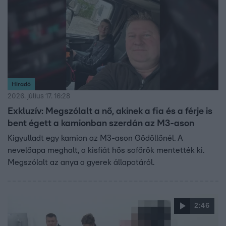
Híradó
2026. július 17. 16:28
Exkluzív: Megszólalt a nő, akinek a fia és a férje is
bent égett a kamionban szerdán az M3-ason
Kigyulladt egy kamion az M3-ason Gödöllőnél. A
nevelőapa meghalt, a kisfiát hős sofőrök mentették ki.
Megszólalt az anya a gyerek állapotáról.
2:46