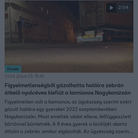
nagyjából az összes európai pályán megfordult már – a
2:04
Ferrari és a McLaren felszerelését utaztatta. De
koncertfuvarozással is foglalkozik, szállította már Taylor
Swift, Beyoncé, Madonna és a Coldplay színpadait,
technikáját. Most azt ő különleges útját mutatjuk be.
Híradó
2024. július 25. 16:42
Figyelmetlenségből gázolhatta halálra zebrán
átkelő nyolcéves kisfiút a kamionos Nagykanizsán
Figyelmetlen volt a kamionos, az ügyészség szerint ezért
gázolt halálra egy gyereket 2022 szeptemberében
Nagykanizsán. Most emeltek vádat ellene, felfüggesztett
börtönnel büntetnék. A 8 éves gyerek a biciklijét akarta
áttolni a zebrán, amikor elgázolták. Az ügyészség szerint