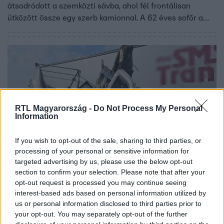
átsodródott a szemközti sávba, ahol fél frontálisan
ütközött össze egy szerb kamionnal. A 62 éves sofőr a
helyszínen meghalt, utasa és a kamion sofőrje is súlyosan
megsérült.
RTL Magyarország -
Do Not Process My Personal
Information
If you wish to opt-out of the sale, sharing to third parties, or
processing of your personal or sensitive information for
Baleset-bűnügy
targeted advertising by us, please use the below opt-out
2024. július 17. 11:38
section to confirm your selection. Please note that after your
opt-out request is processed you may continue seeing
Kamionnal ütközött egy dinnyeszállító Akasztónál,
interest-based ads based on personal information utilized by
meghalt a sofőr
us or personal information disclosed to third parties prior to
Kamion és kisteherautó ütközött össze Akasztó
your opt-out. You may separately opt-out of the further
határában, az 53-as főút 17-es kilométerszelvényénél.