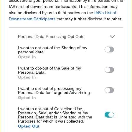
disclosure of your personal information by third parties on the
IAB’s list of downstream participants. This information may
also be disclosed by us to third parties on the
IAB’s List of
Downstream Participants
that may further disclose it to other
1:55
third parties.
Please note that this website/app uses one or more Google
Personal Data Processing Opt Outs
services and may gather and store information including but
not limited to your visit or usage behaviour. You may click to
I want to opt-out of the Sharing of my
personal data.
grant or deny consent to Google and its third-party tags to
Opted In
use your data for below specified purposes in below Google
consent section.
I want to opt-out of the Sale of my
Personal Data.
Opted In
Híradó
I want to opt-out of processing my
2024. július 9. 16:32
Personal Data for Targeted Advertising.
Opted In
„Ez a gumipók itt semmi” – utánfutójáról
elszabadult deszkák nyársaltak fel egy autót
I want to opt-out of Collection, Use,
Jakabszállásnál
Retention, Sale, and/or Sharing of my
Personal Data that Is Unrelated with the
Purposes for which it was collected.
A saját utánfutójáról elszabadult deszkák nyársaltak fel
Opted Out
egy kocsit tegnap Jakabszállásnál az 54-es főúton,