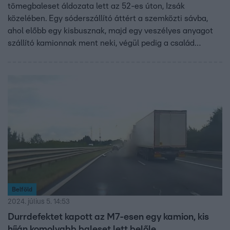
tömegbaleset áldozata lett az 52-es úton, Izsák
közelében. Egy sóderszállító áttért a szemközti sávba,
ahol előbb egy kisbusznak, majd egy veszélyes anyagot
szállító kamionnak ment neki, végül pedig a család
autójának. A balesetben négyen súlyosan, heten pedig
könnyen sérültek meg. A kamion kénsavat,
akkumulátorsavat és klórt szállított, többen a belélegzett
veszélyes anyagtól lettek rosszul.
Belföld
2024. július 5. 14:53
Durrdefektet kapott az M7-esen egy kamion, kis
híján komolyabb baleset lett belőle