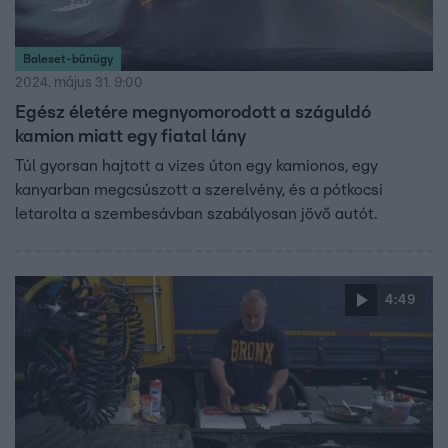
Baleset-bűnügy
2024. május 31. 9:00
Egész életére megnyomorodott a száguldó
kamion miatt egy fiatal lány
Túl gyorsan hajtott a vizes úton egy kamionos, egy
kanyarban megcsúszott a szerelvény, és a pótkocsi
letarolta a szembesávban szabályosan jövő autót.
4:49