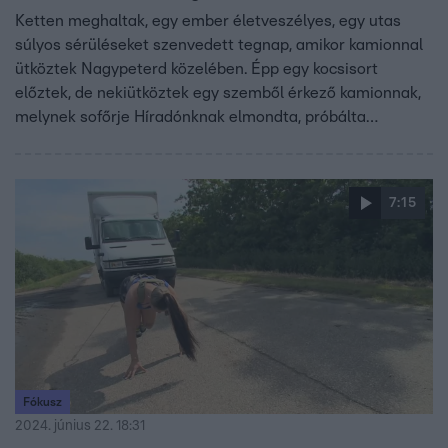
Ketten meghaltak, egy ember életveszélyes, egy utas
súlyos sérüléseket szenvedett tegnap, amikor kamionnal
ütköztek Nagypeterd közelében. Épp egy kocsisort
előztek, de nekiütköztek egy szemből érkező kamionnak,
melynek sofőrje Híradónknak elmondta, próbálta
elrántani a kormányt, de nem akarta letarolni a kocsisort.
7:15
Fókusz
2024. június 22. 18:31