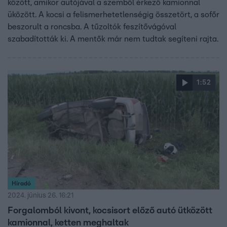
között, amikor autójával a szemből érkező kamionnal
üközött. A kocsi a felismerhetetlenségig összetört, a sofőr
beszorult a roncsba. A tűzoltók feszítővágóval
szabadították ki. A mentők már nem tudtak segíteni rajta.
1:52
Híradó
2024. június 26. 16:21
Forgalomból kivont, kocsisort előző autó ütközött
kamionnal, ketten meghaltak