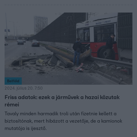
ha a kamionos használja a tükröket, nem történik baj. Úgy
tudjuk, a kamionsofőr nem ismeri el a bűnösségét.
Belföld
2024. július 20. 7:50
Friss adatok: ezek a járművek a hazai közutak
rémei
Tavaly minden harmadik troli után fizetnie kellett a
biztosítónak, mert hibázott a vezetője, de a kamionok
mutatója is ijesztő.