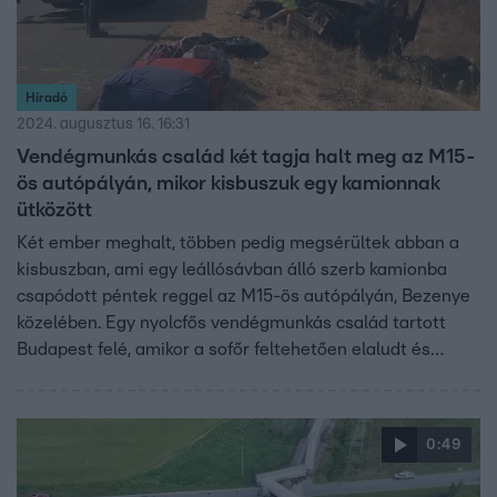
Híradó
2024. augusztus 16. 16:31
Vendégmunkás család két tagja halt meg az M15-
ös autópályán, mikor kisbuszuk egy kamionnak
ütközött
Két ember meghalt, többen pedig megsérültek abban a
kisbuszban, ami egy leállósávban álló szerb kamionba
csapódott péntek reggel az M15-ös autópályán, Bezenye
közelében. Egy nyolcfős vendégmunkás család tartott
Budapest felé, amikor a sofőr feltehetően elaludt és
hátulról nekiment az autóalkatrészeket szállító
teherautónak. A karambolban két férfi, köztük a sofőr
édesapja is életét vesztette, míg a kocsi többi utasát
0:49
súlyos és életveszélyes sérülésekkel vitték kórházba. A
kamion sofőrje nem sérült, a helyszínelés idejére teljes