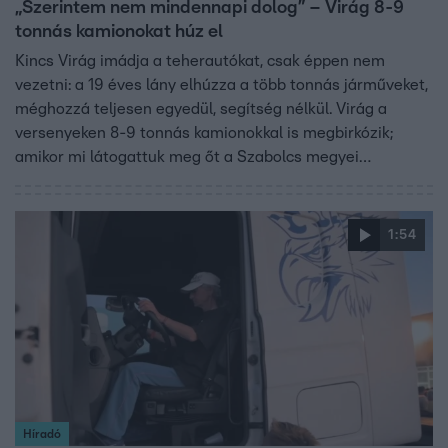
„Szerintem nem mindennapi dolog” – Virág 8-9
tonnás kamionokat húz el
Kincs Virág imádja a teherautókat, csak éppen nem
vezetni: a 19 éves lány elhúzza a több tonnás járműveket,
méghozzá teljesen egyedül, segítség nélkül. Virág a
versenyeken 8-9 tonnás kamionokkal is megbirkózik;
amikor mi látogattuk meg őt a Szabolcs megyei
Csengeren, akkor csak azért húzott egy kicsit kisebb
teherautót, mert éppen egy sérülésből épül fel, és nem
akarta túlzottan megerőltetni magát.
1:54
Híradó