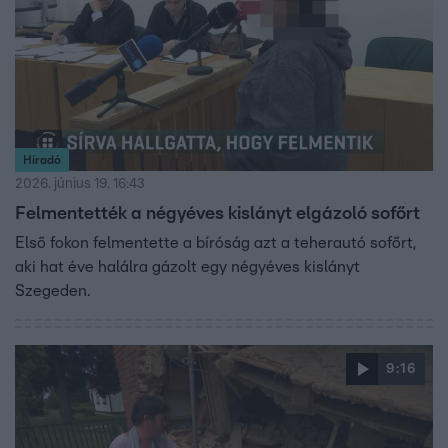
Híradó
2026. június 19. 16:43
Felmentették a négyéves kislányt elgázoló sofőrt
Első fokon felmentette a bíróság azt a teherautó sofőrt,
aki hat éve halálra gázolt egy négyéves kislányt
Szegeden.
9:16