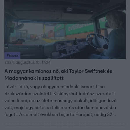
tart, és a síneket teljesen meg nem tisztítják, ami több
napig is eltarthat. A seriff szerint a környéken élőket nem
fenyegeti veszély a szállítmány miatt.
Fókusz
2024. augusztus 10. 17:24
A magyar kamionos nő, aki Taylor Swiftnek és
Madonnának is szállított
Lázár Ildikó, vagy ahogyan mindenki ismeri, Lina
Szekszárdon született. Kislányként fodrász szeretett
volna lenni, de az élete máshogy alakult, idősgondozó
volt, majd egy hirtelen felismerés után kamionozásba
fogott. Az elmúlt években bejárta Európát, eddig 32
országban és több ezer városban járt. Dolgozott a
Forma–1-en is, ahol a csapatokat szállította, így