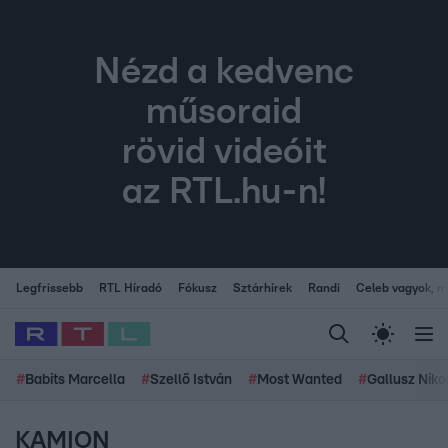
Nézd a kedvenc
műsoraid
rövid videóit
az RTL.hu-n!
Legfrissebb
RTL Híradó
Fókusz
Sztárhírek
Randi
Celeb vagyok, me
#
Babits Marcella
#
Szellő István
#
Most Wanted
#
Gallusz Niko
KAMION