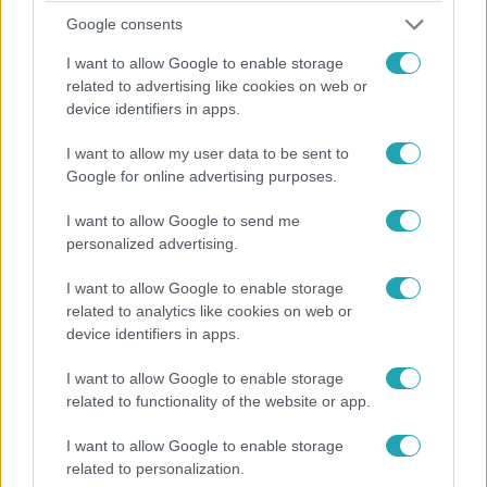
miután a sofőr hátulról belerohant egy kanyarodni
Google consents
készülő kamionba. A 61 éves férfi csak a szerencsének
I want to allow Google to enable storage
köszönhetően úszta meg kisebb sérüléssel a balesetet. A
related to advertising like cookies on web or
szakértő szerint figyelmetlen volt, ráadásul a rakományt
device identifiers in apps.
sem rögzítette rendesen.
I want to allow my user data to be sent to
Google for online advertising purposes.
I want to allow Google to send me
personalized advertising.
I want to allow Google to enable storage
related to analytics like cookies on web or
device identifiers in apps.
Baleset-bűnügy
I want to allow Google to enable storage
related to functionality of the website or app.
2024. július 8. 14:30
Videón az M1-esen történt halálos baleset
I want to allow Google to enable storage
pillanatai
related to personalization.