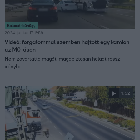
Baleset-bűnügy
2024. június 17. 6:59
Videó: forgalommal szemben hajtott egy kamion
az M0-áson
Nem zavartatta magát, magabiztosan haladt rossz
irányba.
1:52