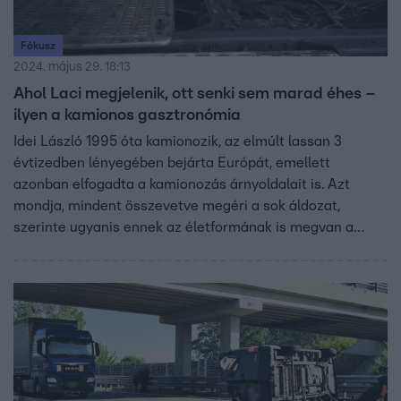
Fókusz
2024. május 29. 18:13
Ahol Laci megjelenik, ott senki sem marad éhes –
ilyen a kamionos gasztronómia
Idei László 1995 óta kamionozik, az elmúlt lassan 3
évtizedben lényegében bejárta Európát, emellett
azonban elfogadta a kamionozás árnyoldalait is. Azt
mondja, mindent összevetve megéri a sok áldozat,
szerinte ugyanis ennek az életformának is megvan a
maga őrült romantikája. Lászlónak van egy különleges
képessége is: bárhol is legyen, kamionjából képes egy
komplett konyhát kivarázsolni az út szélére