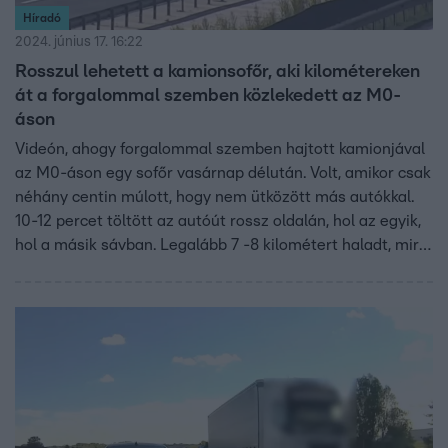
Híradó
2024. június 17. 16:22
Rosszul lehetett a kamionsofőr, aki kilométereken
át a forgalommal szemben közlekedett az M0-
áson
Videón, ahogy forgalommal szemben hajtott kamionjával
az M0-áson egy sofőr vasárnap délután. Volt, amikor csak
néhány centin múlott, hogy nem ütközött más autókkal.
10-12 percet töltött az autóút rossz oldalán, hol az egyik,
hol a másik sávban. Legalább 7 -8 kilométert haladt, mire
egy útellenőr meg tudta állítani. Az autósok folyamatosan
villogtak rá, próbálták jelezni neki, hiába. Úgy tudjuk, hogy
a sofőr rosszul lett.