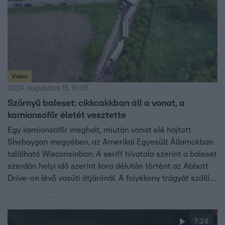
útzár volt érvényben az autópályán.
Videó
2024. augusztus 15. 10:05
Szörnyű baleset: cikkcakkban áll a vonat, a
kamionsofőr életét vesztette
Egy kamionsofőr meghalt, miután vonat elé hajtott
Sheboygan megyében, az Amerikai Egyesült Államokban
található Wisconsinban. A seriff hivatala szerint a baleset
szerdán helyi idő szerint kora délután történt az Abbott
Drive-on lévő vasúti átjárónál. A folyékony trágyát szállító
kamion sofőrje azonnal életét vesztette. A Wisconsin
Southern vonat mozdonya és hat kocsija kisiklott az
ütközéstől. Az utat teljesen lezárták, amíg a nyomozás
7:26