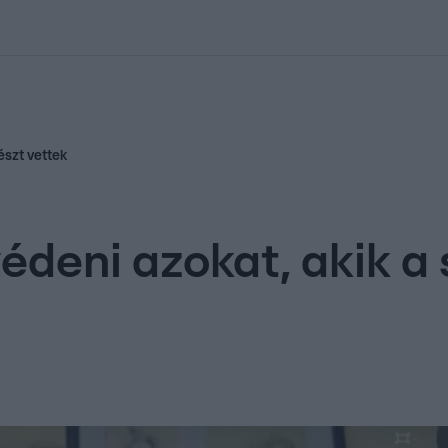
kolett
#
Időjárás
#
RTL műsor
#
Víz
#
Magyar Péter
#
Csillagjeg
észt vettek
deni azokat, akik a 