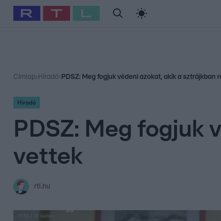
#
Babits Marcella
#
Szellő István
#
Most Wanted
#
Gallusz Ni
Címlap
›
Híradó
›
PDSZ: Meg fogjuk védeni azokat, akik a sztrájkban r
Híradó
PDSZ: Meg fogjuk vé
vettek
rtl.hu