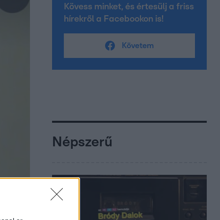
Kövess minket, és értesülj a friss
hírekről a Facebookon is!
Követem
Népszerű