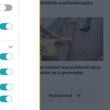
felköszöntötték a születésnapján
Életmód
Ez a nyári lábbeli észrevétlenül nyírja
ki a bokádat és a gerincedet
Mutasd mind