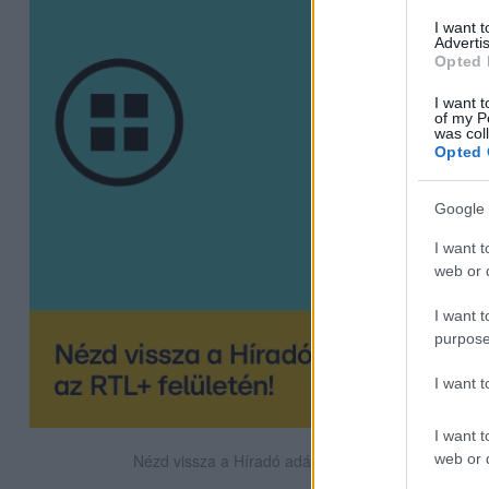
I want 
Advertis
Opted 
I want t
of my P
was col
Opted 
Google 
I want t
web or d
I want t
purpose
I want 
I want t
web or d
Nézd vissza a Híradó adásait az RTL+ felületén!