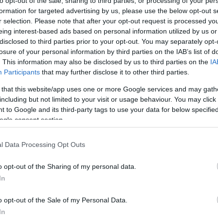
to opt-out of the sale, sharing to third parties, or processing of your per
formation for targeted advertising by us, please use the below opt-out s
r selection. Please note that after your opt-out request is processed y
eing interest-based ads based on personal information utilized by us or
disclosed to third parties prior to your opt-out. You may separately opt-
losure of your personal information by third parties on the IAB’s list of
Link másolása
. This information may also be disclosed by us to third parties on the
IA
Participants
that may further disclose it to other third parties.
 that this website/app uses one or more Google services and may gath
including but not limited to your visit or usage behaviour. You may click 
szervezete szerint készek március 16-án
 to Google and its third-party tags to use your data for below specifi
ogle consent section.
sikerül megegyezni a kormányoldallal.
l Data Processing Opt Outs
o opt-out of the Sharing of my personal data.
In
o opt-out of the Sale of my Personal Data.
In