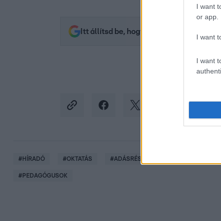
I want t
or app.
Itt állítsd be, hogy az RTL.hu az elsők 
I want t
I want t
authenti
#
HÍRADÓ
#
OKTATÁS
#
ADÁSRÉSZLETEK
#
PDSZ
#
PEDAGÓGUSOK