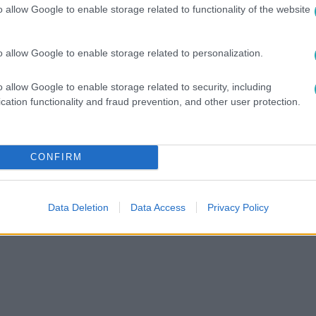
o allow Google to enable storage related to functionality of the website
között legyen a Google-találatokban!
o allow Google to enable storage related to personalization.
o allow Google to enable storage related to security, including
cation functionality and fraud prevention, and other user protection.
CONFIRM
Data Deletion
Data Access
Privacy Policy
#
SZAKSZERVEZET
#
SZTRÁJK
#
KÖVETELÉSEK
#
NAGY ERZSÉB