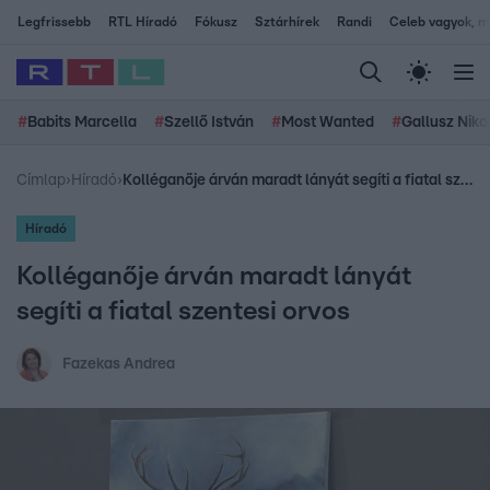
Legfrissebb
RTL Híradó
Fókusz
Sztárhírek
Randi
Celeb vagyok, me
#
Babits Marcella
#
Szellő István
#
Most Wanted
#
Gallusz Niko
Címlap
›
Híradó
›
Kolléganője árván maradt lányát segíti a fiatal szentesi orvos
Híradó
Kolléganője árván maradt lányát
segíti a fiatal szentesi orvos
Fazekas Andrea