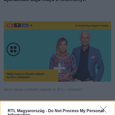
Nézd vissza a Híradó adásait az RTL+ felületén!
RTL Magyarország -
Do Not Process My Personal
Itt állítsd be, hogy az RTL.hu az elsők között
Information