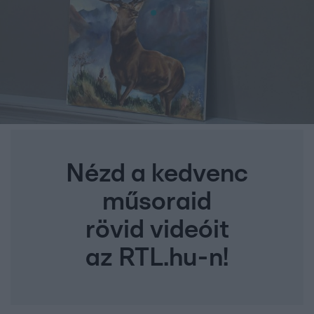
Nézd a kedvenc
műsoraid
rövid videóit
az RTL.hu-n!