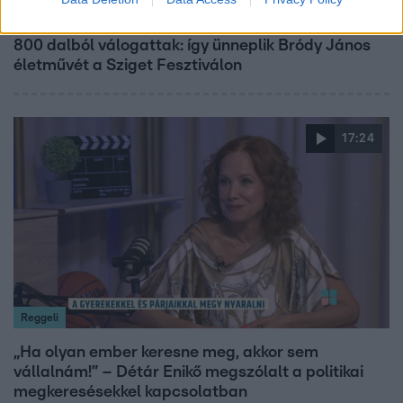
Belföld
800 dalból válogattak: így ünneplik Bródy János
életművét a Sziget Fesztiválon
17:24
Reggeli
„Ha olyan ember keresne meg, akkor sem
vállalnám!” – Détár Enikő megszólalt a politikai
megkeresésekkel kapcsolatban