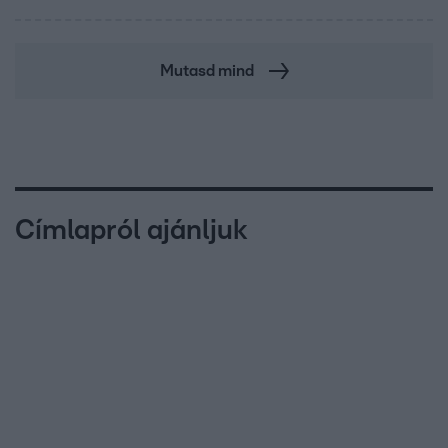
Mutasd mind
Címlapról ajánljuk