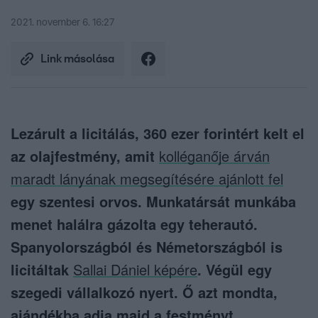
2021. november 6. 16:27
Link másolása
Lezárult a licitálás, 360 ezer forintért kelt el
az olajfestmény, amit
kolléganője árván
maradt lányának megsegítésére ajánlott fel
egy szentesi orvos. Munkatársát munkába
menet halálra gázolta egy teherautó.
Spanyolországból és Németországból is
licitáltak
Sallai Dániel képére
. Végül egy
szegedi vállalkozó nyert. Ő azt mondta,
ajándékba adja majd a festményt.