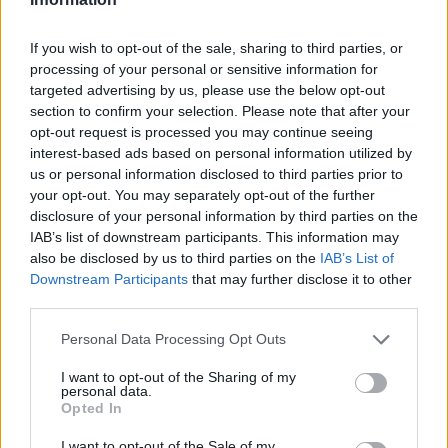
legyen a Google-találatokban!
If you wish to opt-out of the sale, sharing to third parties, or
processing of your personal or sensitive information for
targeted advertising by us, please use the below opt-out
section to confirm your selection. Please note that after your
opt-out request is processed you may continue seeing
interest-based ads based on personal information utilized by
us or personal information disclosed to third parties prior to
your opt-out. You may separately opt-out of the further
disclosure of your personal information by third parties on the
IAB’s list of downstream participants. This information may
also be disclosed by us to third parties on the
IAB’s List of
Kövess minket, és értesülj a friss hírekről a
Downstream Participants
that may further disclose it to other
Facebookon is!
third parties.
Please note that this website/app uses one or more Google
Personal Data Processing Opt Outs
Követem
services and may gather and store information including but
not limited to your visit or usage behaviour. You may click to
I want to opt-out of the Sharing of my
personal data.
grant or deny consent to Google and its third-party tags to
Opted In
use your data for below specified purposes in below Google
consent section.
I want to opt-out of the Sale of my