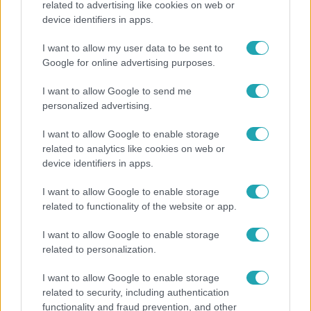
related to advertising like cookies on web or
device identifiers in apps.
19 évesen nyert modellversenyt Heidi Klum –
szakértő elemzi a szupermodell évtizedes
I want to allow my user data to be sent to
átalakulását
Google for online advertising purposes.
I want to allow Google to send me
personalized advertising.
I want to allow Google to enable storage
related to analytics like cookies on web or
device identifiers in apps.
I want to allow Google to enable storage
related to functionality of the website or app.
I want to allow Google to enable storage
Bulvár
related to personalization.
A fiataloknak üzent Majka: „Hagyjátok ezt abba,
I want to allow Google to enable storage
ez nagyon ciki!”
related to security, including authentication
functionality and fraud prevention, and other