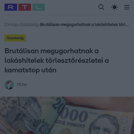
Legfrissebb
RTL Híradó
Fókusz
Sztárhírek
Randi
Celeb vagyok, me
#
Babits Marcella
#
Szellő István
#
Most Wanted
#
Gallusz Niko
Címlap
›
Gazdaság
›
Brutálisan megugorhatnak a lakáshitelek törlesztőrészletei a kamatstop után
Gazdaság
Brutálisan megugorhatnak a
lakáshitelek törlesztőrészletei a
kamatstop után
rtl.hu