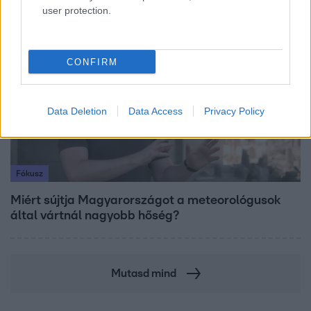
user protection.
6:00
CONFIRM
Data Deletion
Data Access
Privacy Policy
Fókusz
Miért sújtja Magyarországot a meteorológusok
által vártnál nagyobb hőség?
Mutasd mind