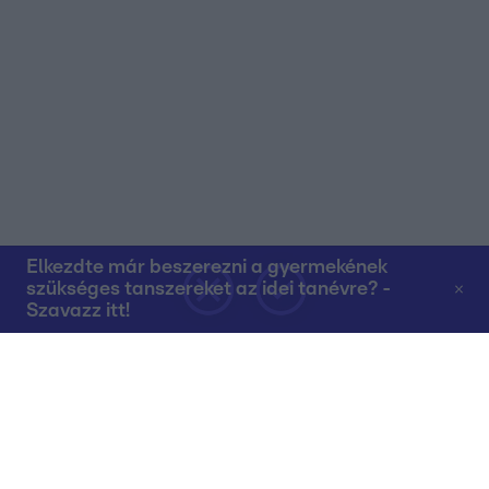
Elkezdte már beszerezni a gyermekének
szükséges tanszereket az idei tanévre? -
Szavazz itt!