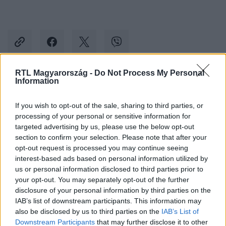
RTL Magyarország -
Do Not Process My Personal
Information
Kövess minket, és értesülj a friss hírekről a
Facebookon is!
If you wish to opt-out of the sale, sharing to third parties, or
processing of your personal or sensitive information for
targeted advertising by us, please use the below opt-out
Követem
section to confirm your selection. Please note that after your
opt-out request is processed you may continue seeing
interest-based ads based on personal information utilized by
us or personal information disclosed to third parties prior to
your opt-out. You may separately opt-out of the further
disclosure of your personal information by third parties on the
#
GAZDASÁG
#
KAMATSTOP
#
HITEL
IAB’s list of downstream participants. This information may
also be disclosed by us to third parties on the
IAB’s List of
#
TÖRLESZTŐRÉSZLET
#
LAKÁSHITEL
#
INGATLAN
Downstream Participants
that may further disclose it to other