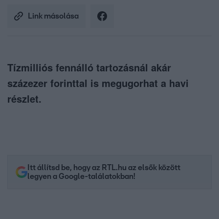
Link másolása
Tízmilliós fennálló tartozásnál akár
százezer forinttal is megugorhat a havi
részlet.
Itt állítsd be, hogy az RTL.hu az elsők között
legyen a Google-találatokban!