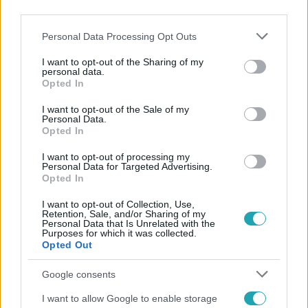
third parties.
Please note that this website/app uses one or more Google
Personal Data Processing Opt Outs
services and may gather and store information including but
not limited to your visit or usage behaviour. You may click to
I want to opt-out of the Sharing of my
personal data.
grant or deny consent to Google and its third-party tags to
Opted In
use your data for below specified purposes in below Google
Népszerű
consent section.
I want to opt-out of the Sale of my
Personal Data.
Opted In
I want to opt-out of processing my
Personal Data for Targeted Advertising.
7:02
Opted In
I want to opt-out of Collection, Use,
Retention, Sale, and/or Sharing of my
Personal Data that Is Unrelated with the
Purposes for which it was collected.
Opted Out
Google consents
I want to allow Google to enable storage
Reggeli