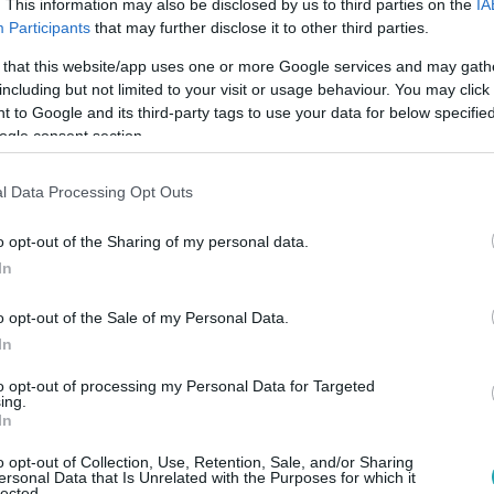
. This information may also be disclosed by us to third parties on the
IA
Participants
that may further disclose it to other third parties.
 that this website/app uses one or more Google services and may gath
:00
including but not limited to your visit or usage behaviour. You may click 
ett autóval” – különös történetet mesél
 to Google and its third-party tags to use your data for below specifi
ogle consent section.
áról Tóth Ildikó
ontos célja, hogy felhívja az emberek figyelmét arra, milyen mé
l Data Processing Opt Outs
 köztük Rogán Cecília is.
o opt-out of the Sharing of my personal data.
In
o opt-out of the Sale of my Personal Data.
0
In
 hogy ez most már az utolsó” – Gájer Bál
to opt-out of processing my Personal Data for Targeted
ing.
In
ele az építkezésbe Gájer Bálint, aki bízik abban, hogy ez lesz
nem kell új házat keresnie.
o opt-out of Collection, Use, Retention, Sale, and/or Sharing
ersonal Data that Is Unrelated with the Purposes for which it
lected.