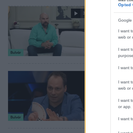
Opted 
2026. június 13. 14:
3:49
„Elég könny
Google 
párkapcsol
I want t
web or d
Immáron a harmad
folyamat bizony 
I want t
Bulvár
purpose
I want 
2026. június 10. 6:3
I want t
Hihetetlen
web or d
Hajnóczy Soma em
I want t
adta. Ismerd meg
or app.
Bulvár
I want t
I want t