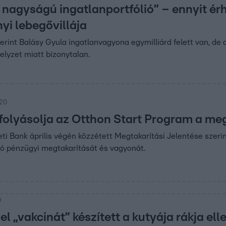
s nagyságú ingatlanportfólió” – ennyit ér
yi lebegővillája
erint Balásy Gyula ingatlanvagyona egymilliárd felett van, de a
helyzet miatt bizonytalan.
:20
olyásolja az Otthon Start Program a me
 Bank április végén közzétett Megtakarítási Jelentése szeri
tó pénzügyi megtakarítását és vagyonát.
0
 „vakcinát” készített a kutyája rákja ell