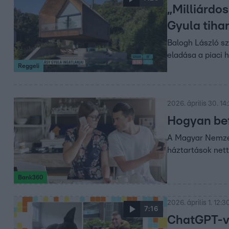
„Milliárdo
Gyula tihan
Balogh László sz
eladása a piaci 
Reggeli
2026. április 30. 14
Hogyan bef
A Magyar Nemzeti
háztartások net
Bank360
2026. április 1. 12:3
7:16
ChatGPT-vel