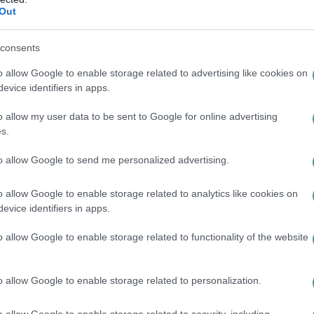
Out
00
en elszakad a cérna” – Kocsis Tibor szerin
consents
atukat is próbára teszi
o allow Google to enable storage related to advertising like cookies on
evice identifiers in apps.
ik közös lakásfelújítását végzi Kocsis Tibor és kedves, Laci. 
tud nehézséget okozni otthon.
o allow my user data to be sent to Google for online advertising
s.
to allow Google to send me personalized advertising.
0
o allow Google to enable storage related to analytics like cookies on
 emlék: Hajnóczy Soma 100 forintból vett
evice identifiers in apps.
léket osztott meg: 100 forintból indult, hogy házat vásároljo
o allow Google to enable storage related to functionality of the website
 a hihetetlen történetet!
o allow Google to enable storage related to personalization.
o allow Google to enable storage related to security, including