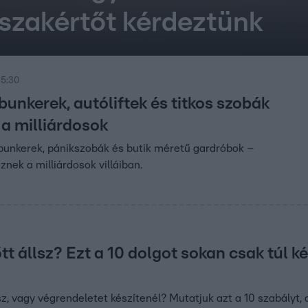
nszakértőt kérdeztünk
 5:30
 bunkerek, autóliftek és titkos szobák
 a milliárdosok
sbunkerek, pánikszobák és butik méretű gardróbok –
őznek a milliárdosok villáiban.
tt állsz? Ezt a 10 dolgot sokan csak túl k
lsz, vagy végrendeletet készítenél? Mutatjuk azt a 10 szabályt,