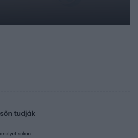
ésőn tudják
 amelyet sokan