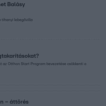
het Balásy
 tihanyi lebegővilla
gtakarításokat?
nt az Otthon Start Program bevezetése csökkenti a
en – áttörés