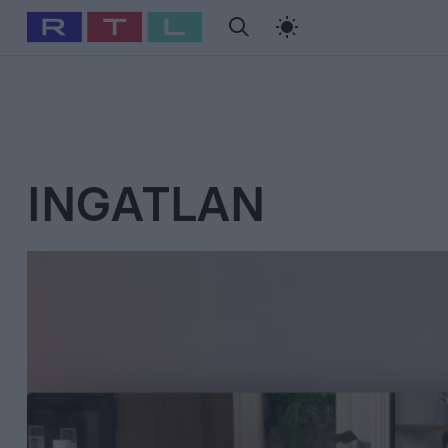
#
Babits Marcella
#
Szellő István
#
Most Wanted
#
Gallusz Ni
INGATLAN