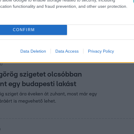
cation functionality and fraud prevention, and other user protection.
0
mit csinálni" – A Viszkis először szólalt
eg válásáról Ambrus Attila, aki az rtl.hu-nak elárulta, hogy má
CONFIRM
ke édesanyjával, Rékával.
Data Deletion
Data Access
Privacy Policy
30
görög szigetet olcsóbban
int egy budapesti lakást
ög sziget ára éveken át zuhant, most már egy
áráért is megvehető lehet.
0