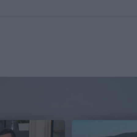
kolett
#
Időjárás
#
RTL műsor
#
Víz
#
Magyar Péter
#
Csillagjeg