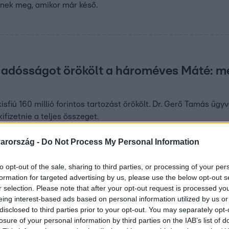
rnek meg, amikor már késő.
0
s adósságot örökölt a hároméves Máté: m
sfiú 160 millió forintos tartozást örökölt. Dr. Gerő Tamás ügy
kifizetnie a teljes összeget.
arország -
Do Not Process My Personal Information
30
to opt-out of the sale, sharing to third parties, or processing of your per
pórolnak havonta a magyarok – sokan még
formation for targeted advertising by us, please use the below opt-out s
r selection. Please note that after your opt-out request is processed y
eing interest-based ads based on personal information utilized by us or
ta átlagosan 87 ezer forintot takarítanak meg, de sokan még
disclosed to third parties prior to your opt-out. You may separately opt-
t. A készpénz nem jövedelmez...
losure of your personal information by third parties on the IAB’s list of