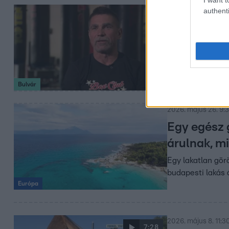
authenti
2026. június 3. 8:0
"Nem tudok 
Először szólalt m
élnek két gyerme
Bulvár
2026. május 26. 9:
Egy egész 
árulnak, m
Egy lakatlan gör
budapesti lakás 
Európa
2026. május 8. 11:3
7:28