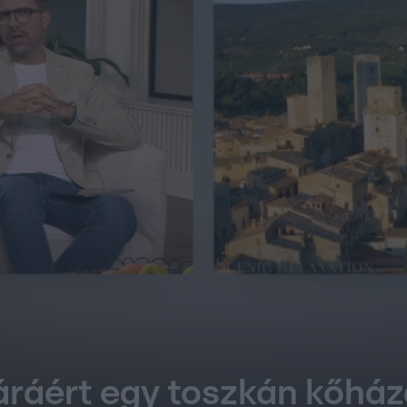
áráért egy toszkán kőház