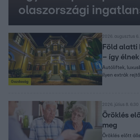
olaszországi ingatla
2026. augusztus 6.
Föld alatti
– így élnek
Autóliftek, luxu
ilyen extrák rejt
Gazdaság
2026. július 8. 6:30
Öröklés elő
meg
Öröklés előtt ál