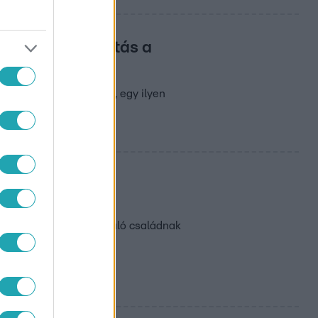
t a lakásfelújítás a
Az énekes nem tagadja, egy ilyen
 házat
n, majd azt egy rászoruló családnak