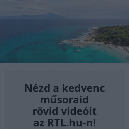
Nézd a kedvenc műsoraid rövi
Nézd a kedvenc
műsoraid
rövid videóit
az RTL.hu-n!