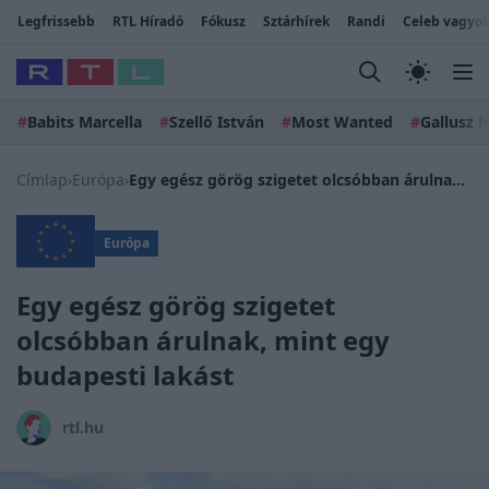
Legfrissebb
RTL Híradó
Fókusz
Sztárhírek
Randi
Celeb vagyok
#
Babits Marcella
#
Szellő István
#
Most Wanted
#
Gallusz N
Címlap
›
Európa
›
Egy egész görög szigetet olcsóbban árulnak, mint egy budapesti lakást
Európa
Egy egész görög szigetet
olcsóbban árulnak, mint egy
budapesti lakást
rtl.hu