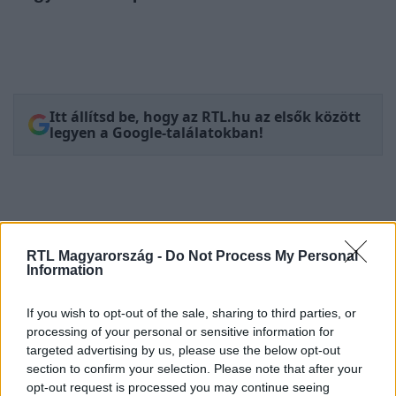
Itt állítsd be, hogy az RTL.hu az elsők között
legyen a Google-találatokban!
RTL Magyarország -
Do Not Process My Personal
Information
If you wish to opt-out of the sale, sharing to third parties, or
processing of your personal or sensitive information for
targeted advertising by us, please use the below opt-out
Kövess minket, és értesülj a friss
section to confirm your selection. Please note that after your
hírekről a Facebookon is!
opt-out request is processed you may continue seeing