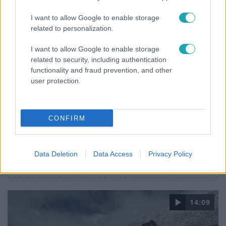
I want to allow Google to enable storage
related to personalization.
4:55
I want to allow Google to enable storage
related to security, including authentication
functionality and fraud prevention, and other
user protection.
CONFIRM
Fókusz
Mutatjuk, miket kértek az öltözőjükbe az idei
Data Deletion
Data Access
Privacy Policy
Sziget sztárfellépői
14:09