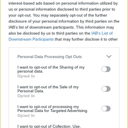
interest-based ads based on personal information utilized by
us or personal information disclosed to third parties prior to
Követem
your opt-out. You may separately opt-out of the further
disclosure of your personal information by third parties on the
IAB’s list of downstream participants. This information may
also be disclosed by us to third parties on the
IAB’s List of
Downstream Participants
that may further disclose it to other
third parties.
#
EURÓPA
#
EURÓPAI HÍREK
#
EURÓPAI POLITIKA
Please note that this website/app uses one or more Google
Personal Data Processing Opt Outs
#
KÜLPOLITIKA
#
EURÓPAI UNIÓ
#
UTAZÁS
services and may gather and store information including but
not limited to your visit or usage behaviour. You may click to
I want to opt-out of the Sharing of my
#
BEFEKTETÉS
#
INGATLAN
#
MAKRI
personal data.
grant or deny consent to Google and its third-party tags to
Opted In
use your data for below specified purposes in below Google
#
GÖRÖGORSZÁG
#
NATUR 2000
#
JÓN-TENGER
consent section.
I want to opt-out of the Sale of my
#
SZIGETELADÁS
#
ECHINADES-SZIGETEK
#
TURIZMUS
Personal Data.
Opted In
#
INGATLANBEFEKTETÉS
#
LUXUSPROJEKT
I want to opt-out of processing my
Personal Data for Targeted Advertising.
Opted In
I want to opt-out of Collection, Use,