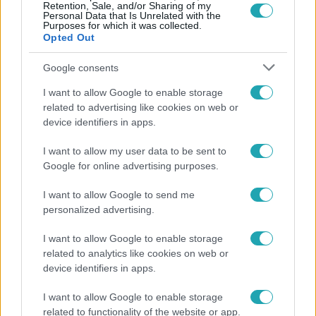
Retention, Sale, and/or Sharing of my
Personal Data that Is Unrelated with the
Purposes for which it was collected.
Opted Out
Népszerű
Google consents
I want to allow Google to enable storage
related to advertising like cookies on web or
2:30
device identifiers in apps.
I want to allow my user data to be sent to
Google for online advertising purposes.
I want to allow Google to send me
personalized advertising.
I want to allow Google to enable storage
related to analytics like cookies on web or
Híradó
device identifiers in apps.
Felrobbant egy powerbank, pillanatok alatt
I want to allow Google to enable storage
porig égett egy autó Debrecenben.
related to functionality of the website or app.