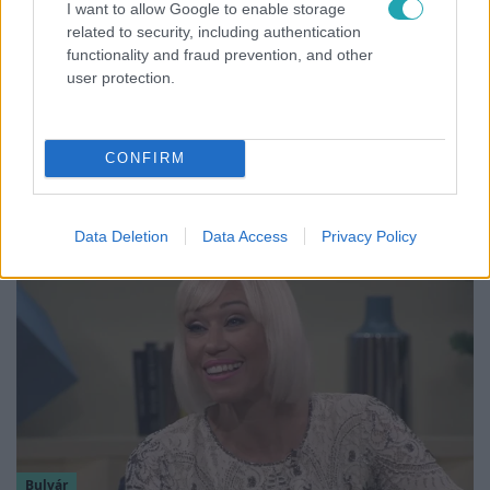
I want to allow Google to enable storage
related to security, including authentication
functionality and fraud prevention, and other
user protection.
Reggeli
„Ha olyan ember keresne meg, akkor sem
vállalnám!” – Détár Enikő megszólalt a
CONFIRM
politikai megkeresésekkel kapcsolatban
Data Deletion
Data Access
Privacy Policy
Bulvár