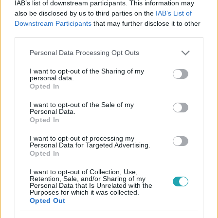
IAB’s list of downstream participants. This information may
also be disclosed by us to third parties on the
IAB’s List of
Downstream Participants
that may further disclose it to other
third parties.
#
BULVÁR
#
AMBRUS ATTILA
#
MAGYAR SZTÁROK
Please note that this website/app uses one or more Google
Personal Data Processing Opt Outs
services and may gather and store information including but
#
RTL HÍRESSÉGEK
#
MAGYAR CELEBEK
#
VÁLÁS
not limited to your visit or usage behaviour. You may click to
I want to opt-out of the Sharing of my
personal data.
grant or deny consent to Google and its third-party tags to
#
INGATLAN
#
BAJA
#
CSALÁD
#
VISZKIS
Opted In
use your data for below specified purposes in below Google
consent section.
I want to opt-out of the Sale of my
Personal Data.
Opted In
I want to opt-out of processing my
Personal Data for Targeted Advertising.
Opted In
Népszerű
I want to opt-out of Collection, Use,
Retention, Sale, and/or Sharing of my
Personal Data that Is Unrelated with the
Purposes for which it was collected.
Opted Out
7:51