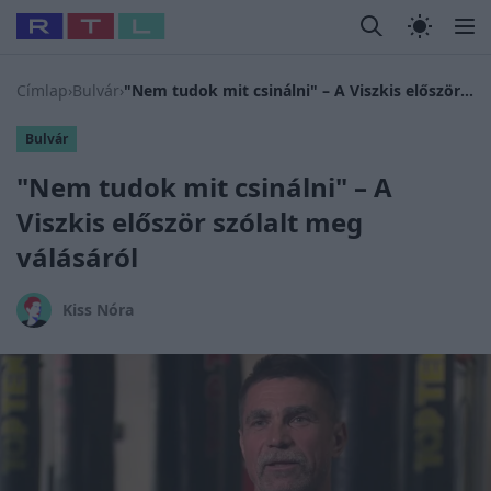
Legfrissebb
RTL Híradó
Fókusz
Sztárhírek
Randi
Celeb vagyok
#
Babits Marcella
#
Szellő István
#
Most Wanted
#
Gallusz N
Címlap
›
Bulvár
›
"Nem tudok mit csinálni" – A Viszkis először szólalt meg válásáról
Bulvár
"Nem tudok mit csinálni" – A
Viszkis először szólalt meg
válásáról
Kiss Nóra