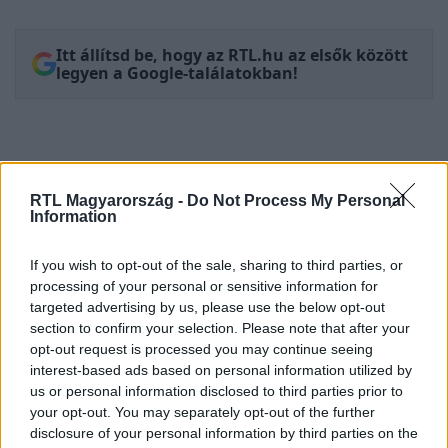
Itt állítsd be, hogy az RTL.hu az elsők között
legyen a Google-találatokban!
RTL Magyarország -
Do Not Process My Personal
Information
If you wish to opt-out of the sale, sharing to third parties, or
processing of your personal or sensitive information for
targeted advertising by us, please use the below opt-out
section to confirm your selection. Please note that after your
Kövess minket, és értesülj a friss
opt-out request is processed you may continue seeing
hírekről a Facebookon is!
interest-based ads based on personal information utilized by
us or personal information disclosed to third parties prior to
Követem
your opt-out. You may separately opt-out of the further
disclosure of your personal information by third parties on the