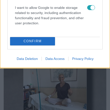
I want to allow Google to enable storage
related to security, including authentication
functionality and fraud prevention, and other
user protection.
Reggeli
„Ha olyan ember keresne meg, akkor sem
CONFIRM
vállalnám!” – Détár Enikő megszólalt a politikai
megkeresésekkel kapcsolatban
Data Deletion
Data Access
Privacy Policy