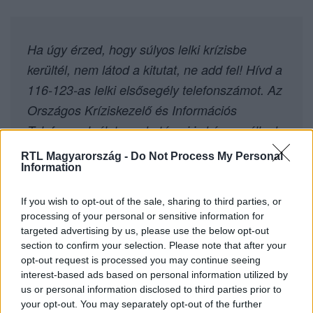
Ha úgy érzed, hogy súlyos lelki krízisbe
kerültél, nem látod a kitutat, ne add fel! Hívd a
116-123-as lelki elsősegély telefonszámot. Az
Országos Kríziskezelő és Információs
Telefonszolgálat munkatársai is készen állnak,
hogy segítsenek a nap 24 órájában: a
RTL Magyarország -
Do Not Process My Personal
Information
szervezet Magyarországról ingyenesen
elérhető a következő telefonszámon és e-mail
If you wish to opt-out of the sale, sharing to third parties, or
címen: Telefon: 06 80 20 55 20 (ingyenesen
processing of your personal or sensitive information for
hívható) E-mail: okit@segelyszervezet.hu.
targeted advertising by us, please use the below opt-out
section to confirm your selection. Please note that after your
opt-out request is processed you may continue seeing
interest-based ads based on personal information utilized by
us or personal information disclosed to third parties prior to
your opt-out. You may separately opt-out of the further
Itt állítsd be, hogy az RTL.hu az elsők között