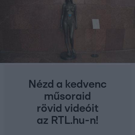
Nézd a kedvenc
műsoraid
rövid videóit
az RTL.hu-n!