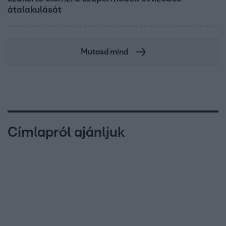
átalakulását
Mutasd mind
Címlapról ajánljuk