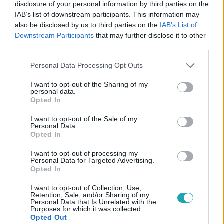
disclosure of your personal information by third parties on the
legyen a Google-találatokban!
IAB’s list of downstream participants. This information may
also be disclosed by us to third parties on the
IAB’s List of
Downstream Participants
that may further disclose it to other
third parties.
Please note that this website/app uses one or more Google
Personal Data Processing Opt Outs
services and may gather and store information including but
not limited to your visit or usage behaviour. You may click to
I want to opt-out of the Sharing of my
personal data.
grant or deny consent to Google and its third-party tags to
Opted In
use your data for below specified purposes in below Google
consent section.
I want to opt-out of the Sale of my
Personal Data.
Opted In
Kövess minket, és értesülj a friss hírekről a
Facebookon is!
I want to opt-out of processing my
Personal Data for Targeted Advertising.
Opted In
Követem
I want to opt-out of Collection, Use,
Retention, Sale, and/or Sharing of my
Personal Data that Is Unrelated with the
Purposes for which it was collected.
Opted Out