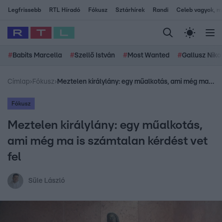
Legfrissebb
RTL Híradó
Fókusz
Sztárhírek
Randi
Celeb vagyok, me
#
Babits Marcella
#
Szellő István
#
Most Wanted
#
Gallusz Niko
Címlap
›
Fókusz
›
Meztelen királylány: egy műalkotás, ami még ma is számtalan kérdést vet fel
Fókusz
Meztelen királylány: egy műalkotás,
ami még ma is számtalan kérdést vet
fel
Süle László