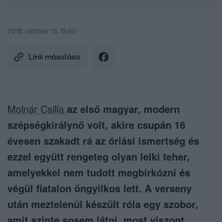
2018. október 15. 15:40
Link másolása
Molnár Csilla
az első magyar, modern
szépségkirálynő volt, akire csupán 16
évesen szakadt rá az óriási ismertség és
ezzel együtt rengeteg olyan lelki teher,
amelyekkel nem tudott megbirkózni és
végül fiatalon öngyilkos lett. A verseny
után meztelenül készült róla egy szobor,
amit szinte sosem látni, most viszont