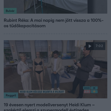
Bulvár
Rubint Réka: A mai napig nem jött vissza a 100%-
os tüdőkapacitásom
7:02
Reggeli
19 évesen nyert modellversenyt Heidi Klum –
szakértő elemzi a szupermodell évtizedes