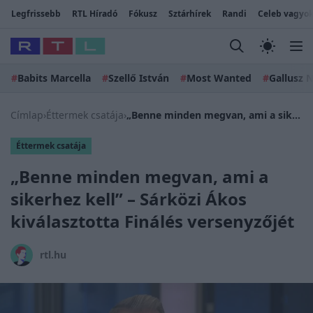
Legfrissebb
RTL Híradó
Fókusz
Sztárhírek
Randi
Celeb vagyok
#
Babits Marcella
#
Szellő István
#
Most Wanted
#
Gallusz N
Címlap
›
Éttermek csatája
›
„Benne minden megvan, ami a sikerhez kell” – Sárközi Ákos kiválasztotta Finálés versenyzőjét
Éttermek csatája
„Benne minden megvan, ami a
sikerhez kell” – Sárközi Ákos
kiválasztotta Finálés versenyzőjét
rtl.hu