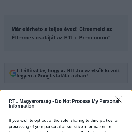
Már elérhető a teljes évad! Streameld az
Éttermek csatáját az
RTL+ Premiumon
!
Itt állítsd be, hogy az RTL.hu az elsők között
legyen a Google-találatokban!
RTL Magyarország -
Do Not Process My Personal
Information
If you wish to opt-out of the sale, sharing to third parties, or
processing of your personal or sensitive information for