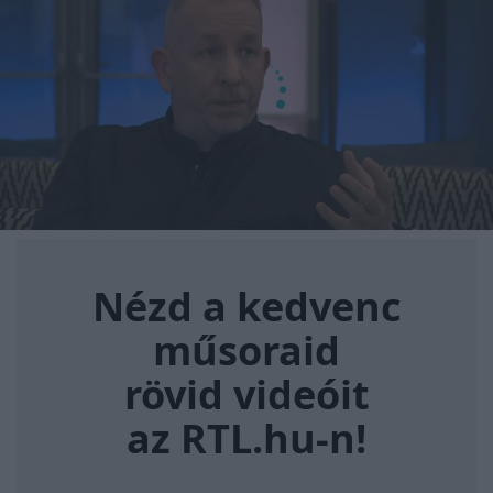
Nézd a kedvenc műsoraid rövi
Nézd a kedvenc
műsoraid
rövid videóit
az RTL.hu-n!