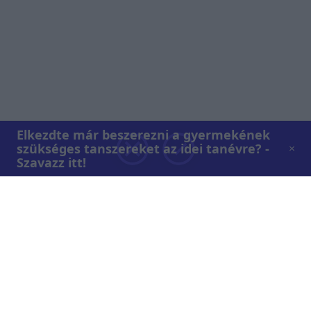
Elkezdte már beszerezni a gyermekének
szükséges tanszereket az idei tanévre? -
Szavazz itt!