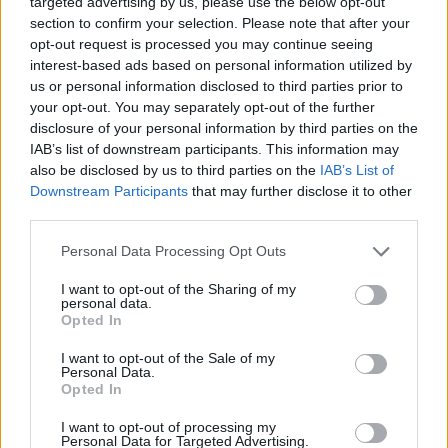
targeted advertising by us, please use the below opt-out
section to confirm your selection. Please note that after your
opt-out request is processed you may continue seeing
interest-based ads based on personal information utilized by
Kövess minket, és értesülj a friss
us or personal information disclosed to third parties prior to
hírekről a Facebookon is!
your opt-out. You may separately opt-out of the further
disclosure of your personal information by third parties on the
Követem
IAB’s list of downstream participants. This information may
also be disclosed by us to third parties on the
IAB’s List of
Downstream Participants
that may further disclose it to other
third parties.
Please note that this website/app uses one or more Google
Personal Data Processing Opt Outs
services and may gather and store information including but
#
ÉTTERMEK CSATÁJA
#
RTL
#
ADÁSRÉSZLETEK
not limited to your visit or usage behaviour. You may click to
I want to opt-out of the Sharing of my
personal data.
grant or deny consent to Google and its third-party tags to
#
SÁRKÖZI ÁKOS
#
BULVÁR
#
NAGY ESZTER
Opted In
use your data for below specified purposes in below Google
#
JUHÁSZ DÁNIEL
#
ANTAL MÁRIÓ
#
GASZTRONÓMIA
consent section.
I want to opt-out of the Sale of my
Personal Data.
#
FINÁLÉ
#
TOVÁBBJUTÁS
#
ÉTTERMEK CSATÁJA 2026
Opted In
#
FŐZŐMŰSOR
#
FŐZŐVERSENY
#
REALITY
I want to opt-out of processing my
Personal Data for Targeted Advertising.