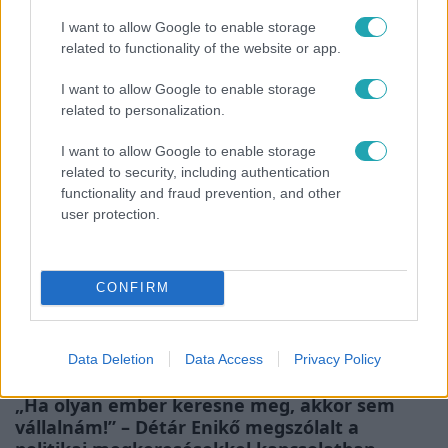
Reggeli
I want to allow Google to enable storage
related to functionality of the website or app.
Átvonul a hidegfront az országon – így alakul
a hőmérséklet a hét második felében
I want to allow Google to enable storage
related to personalization.
I want to allow Google to enable storage
17:24
related to security, including authentication
functionality and fraud prevention, and other
user protection.
CONFIRM
Data Deletion
Data Access
Privacy Policy
Reggeli
„Ha olyan ember keresne meg, akkor sem
vállalnám!” – Détár Enikő megszólalt a