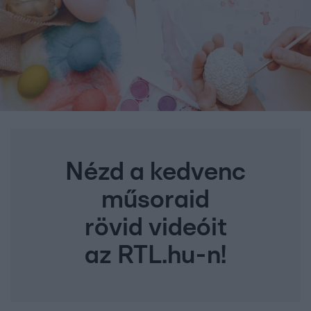
Nézd a kedvenc
műsoraid
rövid videóit
az RTL.hu-n!