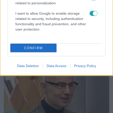
related to personalization.
I want to allow Google to enable storage
related to security, including authentication
Reggeli
functionality and fraud prevention, and other
user protection.
„A csúcs opcionális, a biztonságos hazatérés
kötelező” – 50 méterre a csúcstól fordult vissza
Klein Dávid
CONFIRM
Data Deletion
Data Access
Privacy Policy