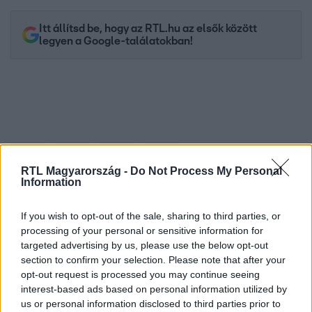
Itt állítsd be, hogy az RTL.hu az elsők között
legyen a Google-találatokban!
RTL Magyarország -
Do Not Process My Personal
Information
If you wish to opt-out of the sale, sharing to third parties, or
Kövess minket, és értesülj a friss hírekről a
processing of your personal or sensitive information for
Facebookon is!
targeted advertising by us, please use the below opt-out
section to confirm your selection. Please note that after your
opt-out request is processed you may continue seeing
Követem
interest-based ads based on personal information utilized by
us or personal information disclosed to third parties prior to