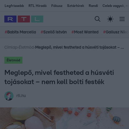
Legfrissebb
RTL Híradó
Fókusz
Sztárhírek
Randi
Celeb vagyok, me
#
Babits Marcella
#
Szellő István
#
Most Wanted
#
Gallusz Niko
Címlap
›
Életmód
›
Meglepő, mivel festheted a húsvéti tojásokat – nem kell bolti festék
Életmód
Meglepő, mivel festheted a húsvéti
tojásokat – nem kell bolti festék
rtl.hu