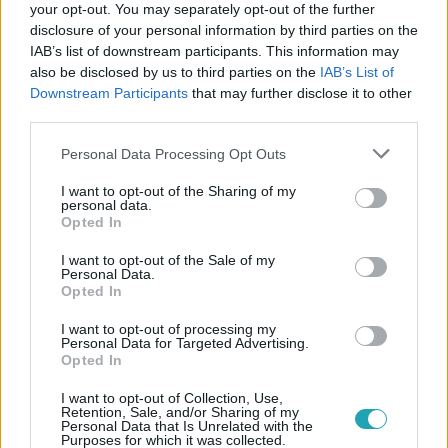
your opt-out. You may separately opt-out of the further
disclosure of your personal information by third parties on the
IAB’s list of downstream participants. This information may
also be disclosed by us to third parties on the
IAB’s List of
#
ÉLETMÓD
#
HÚSVÉT
#
HÚSVÉT 2026
Downstream Participants
that may further disclose it to other
third parties.
#
TERMÉSZETES FESTÉKEK
#
FENNTARTHATÓSÁG
Please note that this website/app uses one or more Google
Personal Data Processing Opt Outs
#
KONYHAI TIPPEK
#
TOJÁSFESTÉS
#
KREATIVITÁS
services and may gather and store information including but
not limited to your visit or usage behaviour. You may click to
I want to opt-out of the Sharing of my
personal data.
grant or deny consent to Google and its third-party tags to
Opted In
use your data for below specified purposes in below Google
consent section.
I want to opt-out of the Sale of my
Personal Data.
Opted In
Népszerű
I want to opt-out of processing my
Personal Data for Targeted Advertising.
Opted In
I want to opt-out of Collection, Use,
Retention, Sale, and/or Sharing of my
3:14
Personal Data that Is Unrelated with the
Purposes for which it was collected.