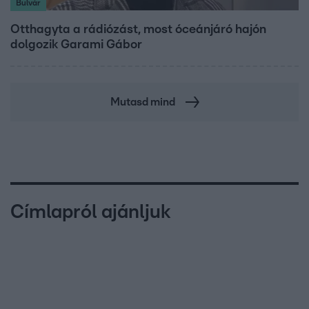
Bulvár
Otthagyta a rádiózást, most óceánjáró hajón
dolgozik Garami Gábor
Mutasd mind
Címlapról ajánljuk