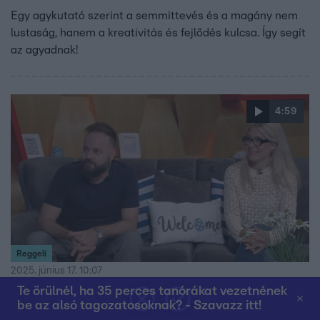
Egy agykutató szerint a semmittevés és a magány nem
lustaság, hanem a kreativitás és fejlődés kulcsa. Így segít
az agyadnak!
4:59
Reggeli
2025. június 17. 10:07
Te örülnél, ha 35 perces tanórákat vezetnének
Kreativitás, társadalmi felelősség és az
be az alsó tagozatosoknak? - Szavazz itt!
egyenlőség melletti kiállás – ilyen volt az 5.