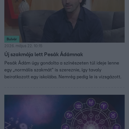
Bulvár
2026. május 22. 10:15
Új szakmája lett Pesák Ádámnak
Pesák Ádám úgy gondolta a színészeten túl ideje lenne
egy „normális szakmát” is szereznie, így tavaly
beiratkozott egy iskolába. Nemrég pedig le is vizsgázott.