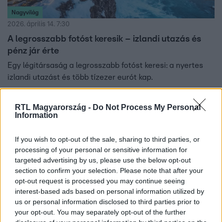
Nagyvilág
2026. április 14. 7:30
A legrosszabb fotóst keresik – izlandi utazás és
pénz jár érte
Egy légitársaság a legrosszabb fotóst keresi: a nyertes
izlandi utazást és több tízezer eurót kap.
RTL Magyarország -
Do Not Process My Personal
Information
If you wish to opt-out of the sale, sharing to third parties, or
processing of your personal or sensitive information for
targeted advertising by us, please use the below opt-out
section to confirm your selection. Please note that after your
opt-out request is processed you may continue seeing
interest-based ads based on personal information utilized by
us or personal information disclosed to third parties prior to
your opt-out. You may separately opt-out of the further
Húsvét