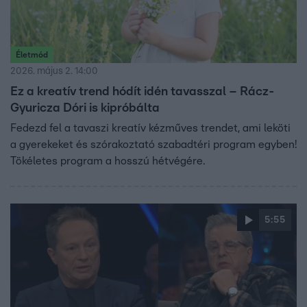
Életmód
2026. május 2. 14:00
Ez a kreatív trend hódít idén tavasszal – Rácz-
Gyuricza Dóri is kipróbálta
Fedezd fel a tavaszi kreatív kézműves trendet, ami leköti
a gyerekeket és szórakoztató szabadtéri program egyben!
Tökéletes program a hosszú hétvégére.
5:55