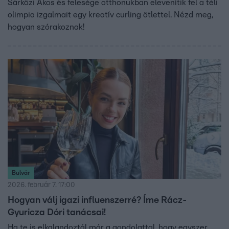
Sárközi Ákos és felesége otthonukban elevenítik fel a téli
olimpia izgalmait egy kreatív curling ötlettel. Nézd meg,
hogyan szórakoznak!
Bulvár
2026. február 7. 17:00
Hogyan válj igazi influenszerré? Íme Rácz-
Gyuricza Dóri tanácsai!
Ha te is elkalandoztál már a gondolattal, hogy egyszer