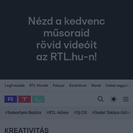
Nézd a kedvenc
műsoraid
rövid videóit
az RTL.hu-n!
Legfrissebb
RTL Híradó
Fókusz
Sztárhírek
Randi
Celeb vagyok, me
#
Sebestyén Balázs
#
RTL műsor
#
Dj Oti
#
Gudel Takács Gábor
KREATIVITÁS