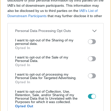
disclosure of your personal information by third parties on the
2026. április 5. 19:00
IAB’s list of downstream participants. This information may
also be disclosed by us to third parties on the
IAB’s List of
Locsolkodás 2026: ezekkel a versekkel garantált a
Downstream Participants
that may further disclose it to other
nevetés
third parties.
Nincs még locsolóversed Húsvétre? Mutatjuk azokat a
Please note that this website/app uses one or more Google
verseket, amik garantáltan megmentik a kínos csendet,
Personal Data Processing Opt Outs
services and may gather and store information including but
és lesz belőlük egy sztori.
not limited to your visit or usage behaviour. You may click to
I want to opt-out of the Sharing of my
personal data.
grant or deny consent to Google and its third-party tags to
Opted In
use your data for below specified purposes in below Google
consent section.
I want to opt-out of the Sale of my
Personal Data.
Opted In
I want to opt-out of processing my
Personal Data for Targeted Advertising.
Opted In
I want to opt-out of Collection, Use,
Retention, Sale, and/or Sharing of my
Personal Data that Is Unrelated with the
Purposes for which it was collected.
Opted Out
Életmód