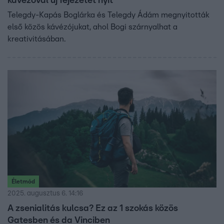
kávézóval új fejezetet nyit
Telegdy-Kapás Boglárka és Telegdy Ádám megnyitották
első közös kávézójukat, ahol Bogi szárnyalhat a
kreativitásában.
Életmód
2025. augusztus 6. 14:16
A zsenialitás kulcsa? Ez az 1 szokás közös
Gatesben és da Vinciben