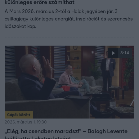
különleges erőre számíthat
A Mars 2026. március 2-tól a Halak jegyében jár. 3
csillagjegy különleges energiát, inspirációt és szerencsés
időszakot kap.
3:14
Cápák között
2026. március 1. 19:30
„Elég, ha csendben maradsz!” – Balogh Levente
leállította Lakatos Istvánt