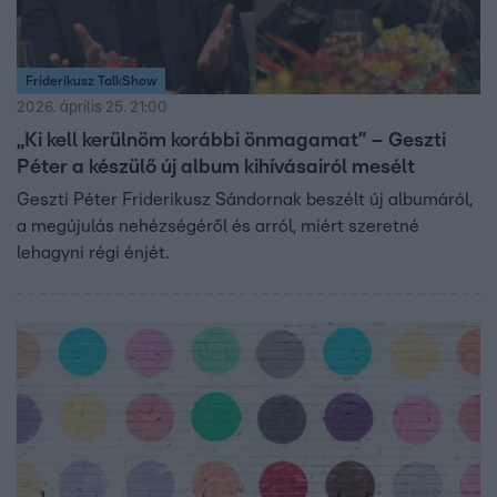
Friderikusz TalkShow
2026. április 25. 21:00
„Ki kell kerülnöm korábbi önmagamat” – Geszti
Péter a készülő új album kihívásairól mesélt
Geszti Péter Friderikusz Sándornak beszélt új albumáról,
a megújulás nehézségéről és arról, miért szeretné
lehagyni régi énjét.