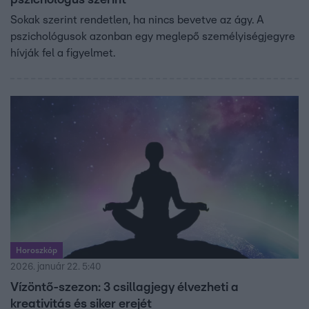
pszichológus szerint
Sokak szerint rendetlen, ha nincs bevetve az ágy. A
pszichológusok azonban egy meglepő személyiségjegyre
hívják fel a figyelmet.
Horoszkóp
2026. január 22. 5:40
Vízöntő-szezon: 3 csillagjegy élvezheti a
kreativitás és siker erejét