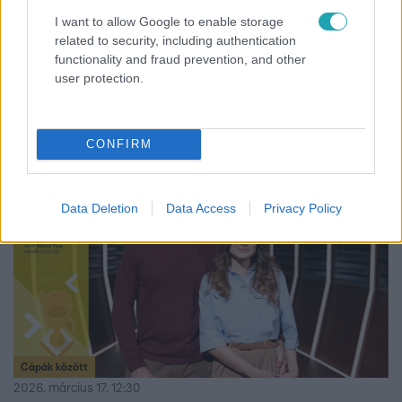
Unod már a csokinyulat? 7 ötlet, amit imádni
I want to allow Google to enable storage
related to security, including authentication
fognak a gyerekek
functionality and fraud prevention, and other
Fedezd fel a legjobb húsvéti ajándék ötleteket, amelyek
user protection.
élményt és közös pillanatokat nyújtanak csoki helyett,
vagx mellett!
CONFIRM
Data Deletion
Data Access
Privacy Policy
Cápák között
2026. március 17. 12:30