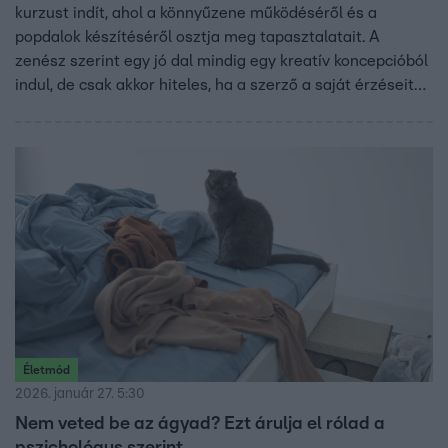
kurzust indít, ahol a könnyűzene működéséről és a
popdalok készítéséről osztja meg tapasztalatait. A
zenész szerint egy jó dal mindig egy kreatív koncepcióból
indul, de csak akkor hiteles, ha a szerző a saját érzéseit
írja le. Hangsúlyozza, hogy a kurzus nem ad tehetséget, a
hallgatóknak már rendelkezniük kell az alapokkal,
ugyanakkor őszinte lesz azokhoz, akiknek nem való ez a
szakma. A kurzus résztvevői betekintést nyerhetnek
Balázs életébe és kreatív folyamatába, amelyet családi
tanári háttér és zenés tapasztalat formált.
Életmód
2026. január 27. 5:30
Nem veted be az ágyad? Ezt árulja el rólad a