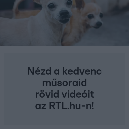
Nézd a kedvenc
műsoraid
rövid videóit
az RTL.hu-n!