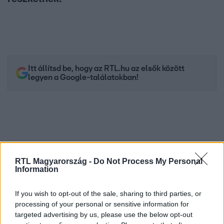
Itt állítsd be, hogy az RTL.hu az elsők között
legyen a Google-találatokban!
RTL Magyarország -
Do Not Process My Personal
Information
If you wish to opt-out of the sale, sharing to third parties, or
processing of your personal or sensitive information for
Kövess minket, és értesülj a friss hírekről a
targeted advertising by us, please use the below opt-out
Facebookon is!