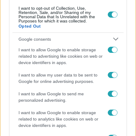
I want to opt-out of Collection, Use,
Retention, Sale, and/or Sharing of my
Personal Data that Is Unrelated with the
Purposes for which it was collected.
Népszerű
Opted Out
Google consents
I want to allow Google to enable storage
6:12
related to advertising like cookies on web or
device identifiers in apps.
I want to allow my user data to be sent to
Google for online advertising purposes.
I want to allow Google to send me
personalized advertising.
I want to allow Google to enable storage
Reggeli
related to analytics like cookies on web or
Átvonul a hidegfront az országon – így alakul a
device identifiers in apps.
hőmérséklet a hét második felében