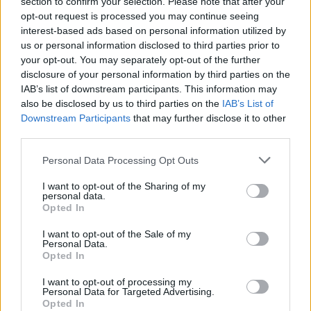
section to confirm your selection. Please note that after your
opt-out request is processed you may continue seeing
interest-based ads based on personal information utilized by
Követem
us or personal information disclosed to third parties prior to
your opt-out. You may separately opt-out of the further
disclosure of your personal information by third parties on the
IAB’s list of downstream participants. This information may
also be disclosed by us to third parties on the
IAB’s List of
Downstream Participants
that may further disclose it to other
#
ÉLETMÓD
#
ÉLETMÓD TIPPEK
third parties.
#
EGÉSZSÉGES ÉLETVITEL
#
ÉLETSTÍLUS
Please note that this website/app uses one or more Google
Personal Data Processing Opt Outs
services and may gather and store information including but
#
MINDENNAPOK
#
KUTYA
#
ÁLLATTARTÁS
not limited to your visit or usage behaviour. You may click to
I want to opt-out of the Sharing of my
personal data.
#
KISTESTŰ KUTYA
#
HŐSZABÁLYOZÁS
#
STRESSZ
grant or deny consent to Google and its third-party tags to
Opted In
use your data for below specified purposes in below Google
#
IDEGRENDSZER
#
ÁLLATORVOS
#
CSIVAVA
consent section.
I want to opt-out of the Sale of my
Personal Data.
#
ÁLLATTERÁPIA
#
GYÓGYSZEREK MELLÉKHATÁSAI
Opted In
I want to opt-out of processing my
Personal Data for Targeted Advertising.
Opted In