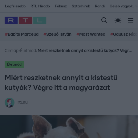
Legfrissebb
RTL Híradó
Fókusz
Sztárhírek
Randi
Celeb vagyok, me
#
Babits Marcella
#
Szellő István
#
Most Wanted
#
Gallusz Niko
Címlap
›
Életmód
›
Miért reszketnek annyit a kistestű kutyák? Végre itt a magyarázat
Életmód
Miért reszketnek annyit a kistestű
kutyák? Végre itt a magyarázat
rtl.hu