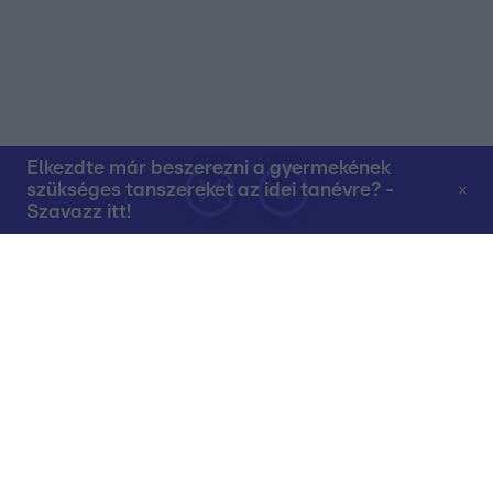
Elkezdte már beszerezni a gyermekének
szükséges tanszereket az idei tanévre? -
Szavazz itt!