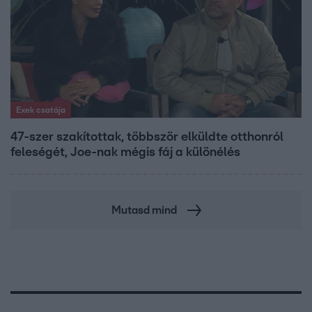
Exek csatája
47-szer szakítottak, többször elküldte otthonról
feleségét, Joe-nak mégis fáj a különélés
Mutasd mind