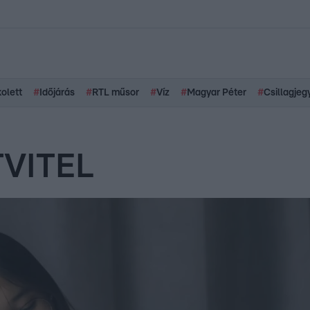
kolett
#
Időjárás
#
RTL műsor
#
Víz
#
Magyar Péter
#
Csillagjeg
VITEL