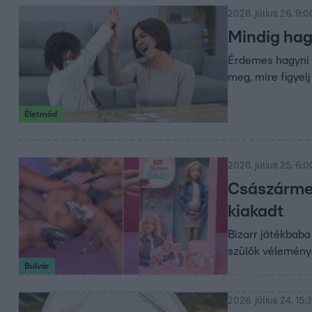
2026. július 26. 9:0
Mindig hagy
Érdemes hagyni n
meg, mire figyel
Életmód
2026. július 25. 6:0
Császármet
kiakadt
Bizarr játékbaba
szülők véleménye
Bulvár
2026. július 24. 15: