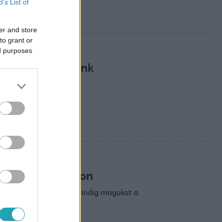
B’s List of
er and store
to grant or
ed purposes
 vált ki belőlünk
olja, az alvásra és a
di Magyarországon
mennyire tartják még mindig magukat a