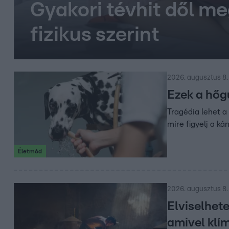
Gyakori tévhit dől me
fizikus szerint
2026. augusztus 8.
Ezek a hőgu
Tragédia lehet a
mire figyelj a ká
Életmód
2026. augusztus 8.
Elviselhet
amivel klím