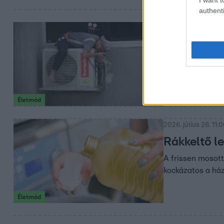
authenti
2026. július 27. 5:0
Nem bírod 
Sokan teszik fel
végre reményt a
Életmód
2026. július 26. 11:
Rákkeltő l
A frissen mosott
kockázatos a há
Életmód