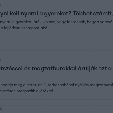
0
ni kell nyerni a gyereket? Többet számít
yerni a gyereket játék közben, vagy fontosabb, hogy a veres
j a fejlődése szempontjából!
0
széssel és magzatburokkal árulják ezt a 
 hódítja meg a netet: az új terhesbabánál nyálkás magzatburokb
 erősen megoszlik a játékról.
30