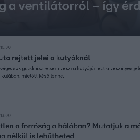
g a ventilátorról – így é
 16:00
ta rejtett jelei a kutyáknál
 vége: sok gazdi észre sem veszi a kutyáján ezt a veszélyes jel
nikulában, mielőtt késő lenne.
 13:00
etlen a forróság a hálóban? Mutatjuk a mó
a nélkül is lehűtheted