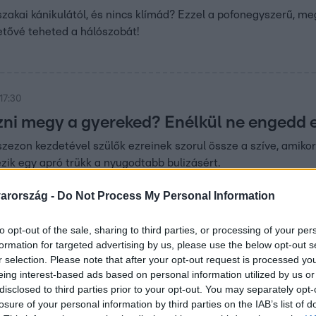
zakai kánikulától, és nincs klímád? Ezzel a pofonegyszerű, me
etővé teheted a hálószobát!
17:30
zni megy a gyereked? Enélkül ne engedd el
lszezon kezdetével szülők ezreinek szorul össze a szíve, amiko
zik egy apró trükk a nyugodtabb bulizásért.
arország -
Do Not Process My Personal Information
to opt-out of the sale, sharing to third parties, or processing of your per
 16:30
formation for targeted advertising by us, please use the below opt-out s
a lehűlést? Van egy rossz hírünk
r selection. Please note that after your opt-out request is processed y
eing interest-based ads based on personal information utilized by us or
a sokadik hulláma után nem meglepő, hogy a lakosság nagy ré
disclosed to third parties prior to your opt-out. You may separately opt-
 De van egy rossz hírünk…
losure of your personal information by third parties on the IAB’s list of