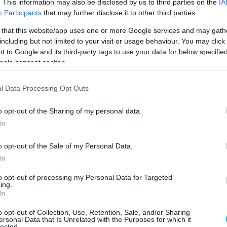
. This information may also be disclosed by us to third parties on the
IA
Participants
that may further disclose it to other third parties.
 that this website/app uses one or more Google services and may gath
including but not limited to your visit or usage behaviour. You may click 
 to Google and its third-party tags to use your data for below specifi
00
ogle consent section.
 a pokol? A Szarvas-hold különös dolgokat
zik a Szarvas-hold. A telihold körüli babonákat sok kutatás cáf
l Data Processing Opt Outs
rolt hatása viszont valós lehet.
o opt-out of the Sharing of my personal data.
In
o opt-out of the Sale of my Personal Data.
In
30
to opt-out of processing my Personal Data for Targeted
rítette ki, miért marad el egyre több ran
ing.
In
ma egy randi Magyarországon? Egy friss kutatás kiderítette, 
repek a számla rendezésekor.
o opt-out of Collection, Use, Retention, Sale, and/or Sharing
ersonal Data that Is Unrelated with the Purposes for which it
lected.