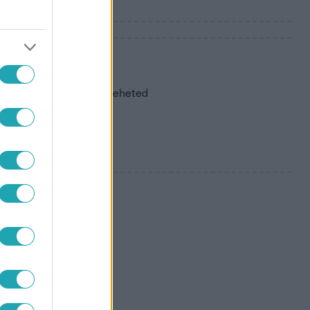
figyelj
 szülőként, és hogyan teheted
 számít
nak el a vizelési