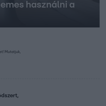
rdemes használni a
et! Mutatjuk,
dszert,