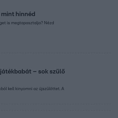
, mint hinnéd
éget is megtapasztalja? Nézd
játékbabát – sok szülő
ól kell kinyomni az újszülöttet. A