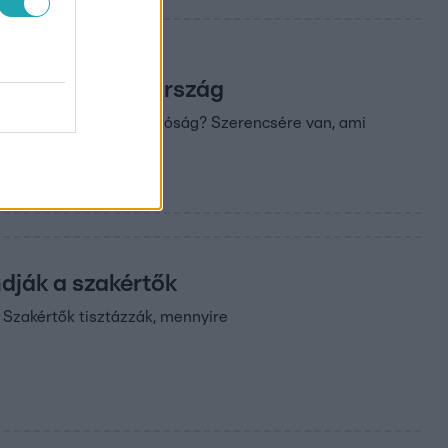
egezhet fel az ország
g ez a kibírhatatlan forróság? Szerencsére van, ami
dják a szakértők
 Szakértők tisztázzák, mennyire