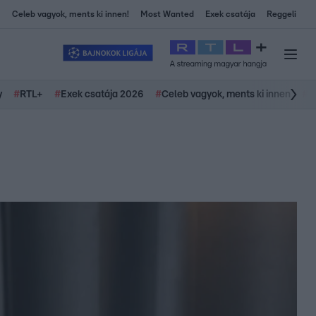
Celeb vagyok, ments ki innen!
Most Wanted
Exek csatája
Reggeli
y
#
RTL+
#
Exek csatája 2026
#
Celeb vagyok, ments ki innen
#
H