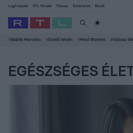
Legfrissebb
RTL Híradó
Fókusz
Sztárhírek
Randi
#
Babits Marcella
#
Szellő István
#
Most Wanted
#
Gallusz Ni
EGÉSZSÉGES ÉLET