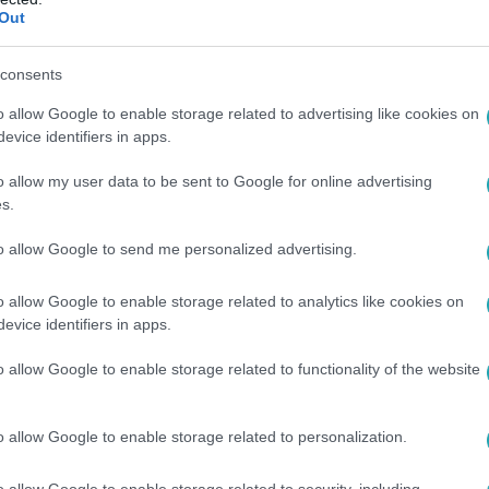
Out
consents
0
úl meleg a játszótérhez? Ezekre a jelekre 
o allow Google to enable storage related to advertising like cookies on
evice identifiers in apps.
leg a játszótérhez? Nézd meg, milyen jelekre érdemes figyelni
a szabadtéri játékot a nyári hőségben!
o allow my user data to be sent to Google for online advertising
s.
to allow Google to send me personalized advertising.
o allow Google to enable storage related to analytics like cookies on
0
evice identifiers in apps.
silsz egy nap? A szakértők szerint ennyi
o allow Google to enable storage related to functionality of the website
ormálisnak
zámít normálisnak vécére járni? Szakértők mondják el, mit árul
o allow Google to enable storage related to personalization.
or érdemes orvoshoz fordulni.
o allow Google to enable storage related to security, including