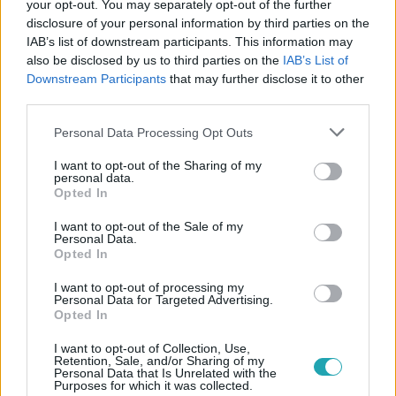
your opt-out. You may separately opt-out of the further
disclosure of your personal information by third parties on the
IAB’s list of downstream participants. This information may
also be disclosed by us to third parties on the
IAB’s List of
Downstream Participants
that may further disclose it to other
#
ÉLETMÓD
#
KETCHUP
#
KETCHUP HÁZILAG
third parties.
#
RECEPT
#
GRILLEZÉS
#
NYÁR
#
GASZTRO
Please note that this website/app uses one or more Google
Personal Data Processing Opt Outs
services and may gather and store information including but
#
PARADICSOM
not limited to your visit or usage behaviour. You may click to
I want to opt-out of the Sharing of my
personal data.
grant or deny consent to Google and its third-party tags to
Opted In
use your data for below specified purposes in below Google
consent section.
I want to opt-out of the Sale of my
Personal Data.
Opted In
I want to opt-out of processing my
Personal Data for Targeted Advertising.
Népszerű
Opted In
I want to opt-out of Collection, Use,
Retention, Sale, and/or Sharing of my
Personal Data that Is Unrelated with the
Purposes for which it was collected.