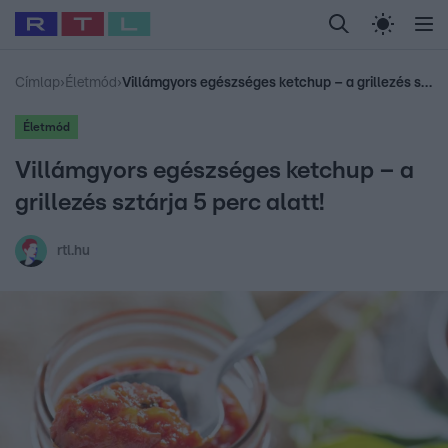
Legfrissebb
RTL Híradó
Fókusz
Sztárhírek
Randi
Celeb vagyok, me
#
Babits Marcella
#
Szellő István
#
Most Wanted
#
Gallusz Niko
Címlap
›
Életmód
›
Villámgyors egészséges ketchup – a grillezés sztárja 5 perc alatt!
Életmód
Villámgyors egészséges ketchup – a
grillezés sztárja 5 perc alatt!
rtl.hu