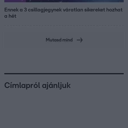
Ennek a 3 csillagjegynek váratlan sikereket hozhat
a hét
Mutasd mind
Címlapról ajánljuk