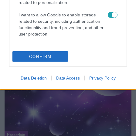
related to personalization.
I want to allow Google to enable storage
related to security, including authentication
Reggeli
functionality and fraud prevention, and other
user protection.
„A csúcs opcionális, a biztonságos hazatérés
kötelező” – 50 méterre a csúcstól fordult vissza
Klein Dávid
CONFIRM
Data Deletion
Data Access
Privacy Policy
Horoszkóp