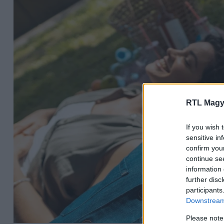
RTL Magy
If you wish 
sensitive in
confirm you
continue se
information 
further disc
participants
Downstream 
Please note