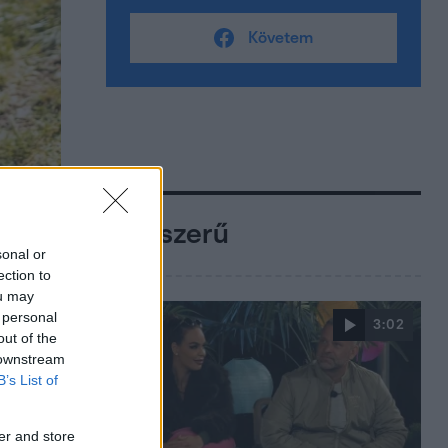
Követem
Népszerű
sonal or
ection to
ou may
 personal
3:02
out of the
 downstream
B’s List of
er and store