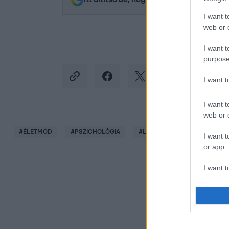
I want t
web or d
I want t
purpose
I want 
I want t
web or d
#
ÉLETMÓD
#
PSZICHOLÓGIA
#
LÉLEK
#
SELFNESS
I want t
or app.
I want t
I want t
authenti