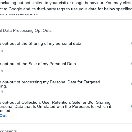
including but not limited to your visit or usage behaviour. You may click 
 to Google and its third-party tags to use your data for below specifi
ogle consent section.
Link másolása
l Data Processing Opt Outs
o opt-out of the Sharing of my personal data.
 telefon halkra téve, a teendőlista eldugva,
In
ki a fejedből – és mégis valami fontos
o opt-out of the Sale of my Personal Data.
benned. A pünkösdi hosszú hétvégén
In
 lemaradásokat: takarítás, túrázás, főzés,
to opt-out of processing my Personal Data for Targeted
a szabadidő. Pedig lehet, hogy épp az visz
ing.
In
semmit…
o opt-out of Collection, Use, Retention, Sale, and/or Sharing
ersonal Data that Is Unrelated with the Purposes for which it
lected.
Out
consents
között legyen a Google-találatokban!