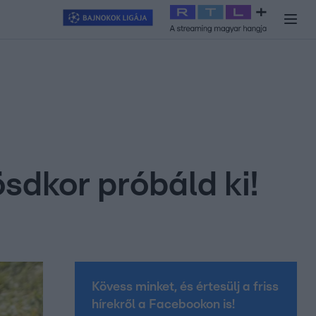
y
#
RTL+
#
Exek csatája 2026
#
Celeb vagyok, ments ki innen
#
H
dkor próbáld ki!
Kövess minket, és értesülj a friss
hírekről a Facebookon is!