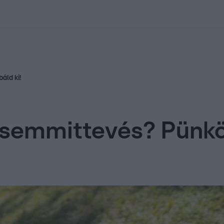
kolett
#
Időjárás
#
RTL műsor
#
Víz
#
Magyar Péter
#
Csillagjeg
áld ki!
semmittevés? Pünkös