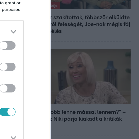
to grant or
Exek csatája
ed purposes
47-szer szakítottak, többször elküldte
otthonról feleségét, Joe-nak mégis fáj
a különélés
Bulvár
„Most jobb lenne mással lennem?” –
Gallusz Niki párja kiakadt a kritikák
miatt