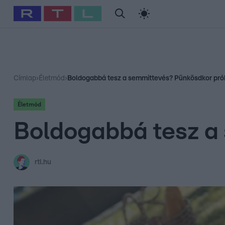
#
Babits Marcella
#
Szellő István
#
Most Wanted
#
Gallusz Ni
Címlap
›
Életmód
›
Boldogabbá tesz a semmittevés? Pünkösdkor prób
Életmód
Boldogabbá tesz a 
rtl.hu