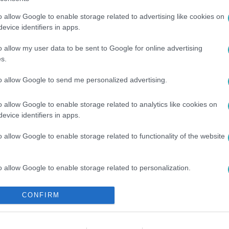
o allow Google to enable storage related to advertising like cookies on
evice identifiers in apps.
o allow my user data to be sent to Google for online advertising
s.
to allow Google to send me personalized advertising.
o allow Google to enable storage related to analytics like cookies on
evice identifiers in apps.
#
PÜNKÖSD
#
PIHENÉS
#
SEMMITTEVÉS
o allow Google to enable storage related to functionality of the website
o allow Google to enable storage related to personalization.
o allow Google to enable storage related to security, including
CONFIRM
cation functionality and fraud prevention, and other user protection.