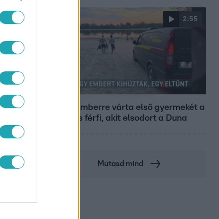
2:55
Híradó
Szeptemberre várta első gyermekét a
29 éves férfi, akit elsodort a Duna
Mutasd mind