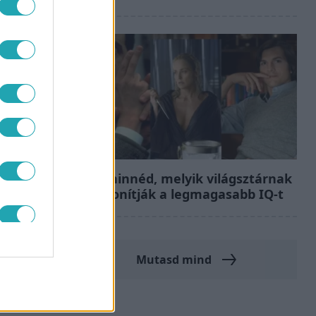
Bulvár
Nem hinnéd, melyik világsztárnak
tulajdonítják a legmagasabb IQ-t
Mutasd mind