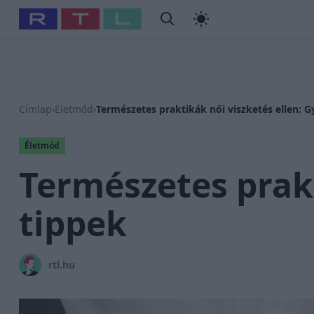
#
Babits Marcella
#
Szellő István
#
Most Wanted
#
Gallusz
Címlap
›
Életmód
›
Természetes praktikák női viszketés ellen: G
Életmód
Természetes prakt
tippek
rtl.hu