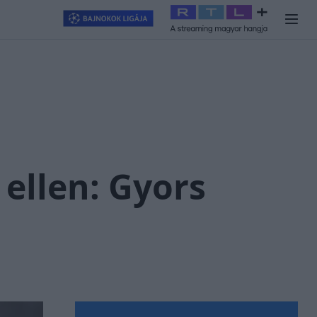
llagjegy
#
RTL+
#
Exek csatája 2026
#
Celeb vagyok, ments ki
 ellen: Gyors