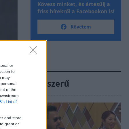
Kövess minket, és értesülj a
friss hírekről a Facebookon is!
Követem
sonal or
ection to
ou may
Népszerű
 personal
out of the
 downstream
B’s List of
er and store
to grant or