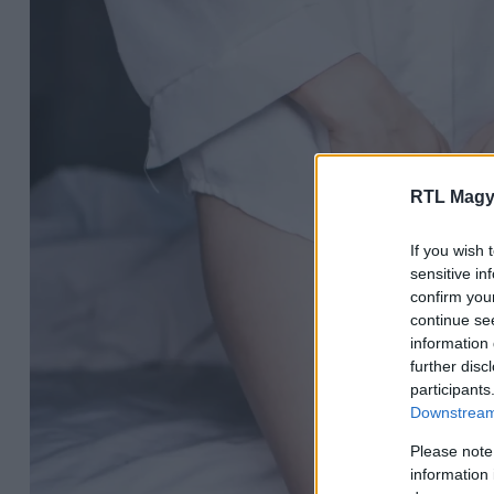
RTL Magy
If you wish 
sensitive in
confirm you
continue se
information 
further disc
participants
Downstream 
Please note
information 