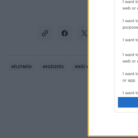
I want t
web or d
I want t
purpose
I want 
I want t
web or d
#
ÉLETMÓD
#
EGÉSZSÉG
#
NŐI VISZKETÉS
#
FERTŐZÉS
I want t
or app.
I want t
I want t
authenti