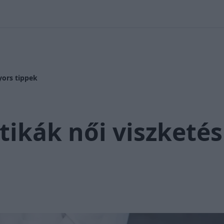
 Nikolett
#
Időjárás
#
RTL műsor
#
Víz
#
Magyar Péter
#
Csi
yors tippek
ikák női viszketés