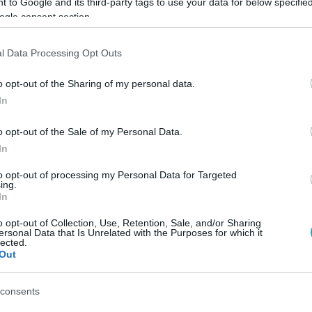
 to Google and its third-party tags to use your data for below specifi
ogle consent section.
l Data Processing Opt Outs
Link másolása
o opt-out of the Sharing of my personal data.
In
o opt-out of the Sale of my Personal Data.
In
z, amit irritáció, fertőzés vagy allergia is
észetes házi módszerekkel is hatékonyan
to opt-out of processing my Personal Data for Targeted
ing.
In
o opt-out of Collection, Use, Retention, Sale, and/or Sharing
ersonal Data that Is Unrelated with the Purposes for which it
lected.
Out
sők között legyen a Google-találatokban!
consents