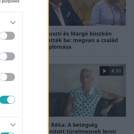
ed purposes
Bulvár
Bódi Guszti és Margó büszkén
jelentették be: megvan a család
első diplomása
8:33
Fókusz
Rubint Réka: A betegség
megtanított türelmesnek lenni