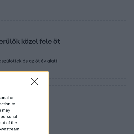
rülők közel fele öt
zülöttek és az öt év alatti
sonal or
ection to
ou may
 personal
out of the
 downstream