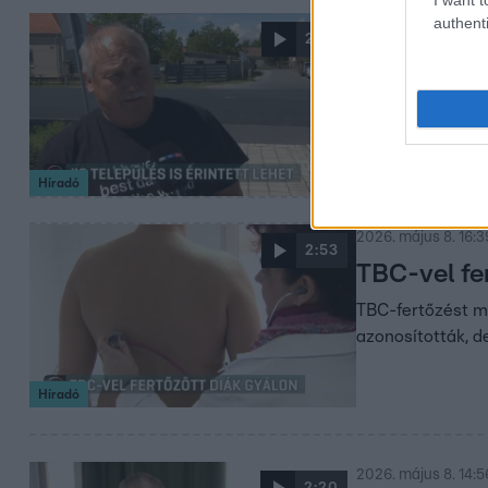
authenti
2026. május 8. 16:4
2:52
Akár 40 te
Vas megyé
Több Vas megyei 
közterületekre. 
Híradó
2026. május 8. 16:3
2:53
TBC-vel fer
TBC-fertőzést mu
azonosították, d
Híradó
2026. május 8. 14:5
2:20