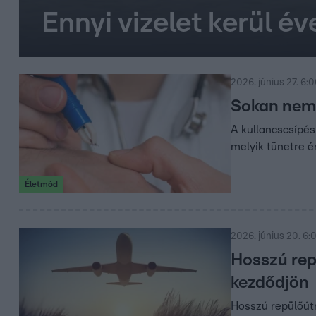
Ennyi vizelet kerül é
2026. június 27. 6:
Sokan nem 
A kullancscsípés
melyik tünetre é
Életmód
2026. június 20. 6:
Hosszú repü
kezdődjön
Hosszú repülőútr