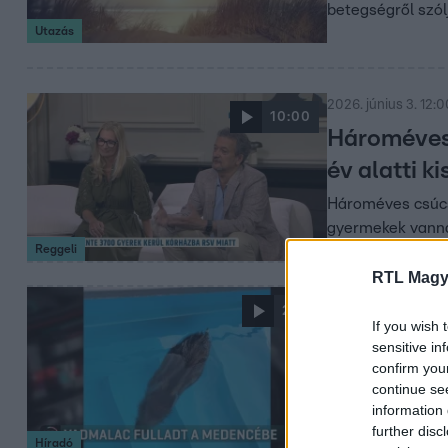
betegségről szólj
Utazás
2026. június 3. 12:0
10:00
Hároméves c
év alatti k
Hároméves csúcso
gyermekek vanna
Reggeli
RTL Magy
2026. június 1. 16:4
2:21
If you wish 
Vadmalac 
sensitive in
Vadmalac tetemé
confirm you
continue se
NÉBIH vizsgálja, 
information 
further disc
Híradó