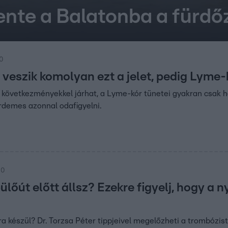
vente a Balatonba a fürdő
00
veszik komolyan ezt a jelet, pedig Lyme-
 következményekkel járhat, a Lyme-kór tünetei gyakran csak h
rdemes azonnal odafigyelni.
00
lőút előtt állsz? Ezekre figyelj, hogy a 
a készül? Dr. Torzsa Péter tippjeivel megelőzheti a trombózist