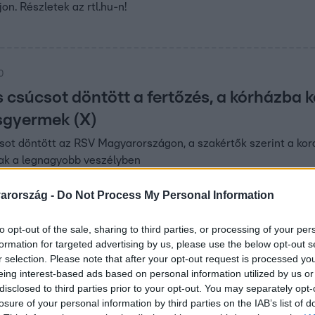
on. Részletek az rtl.hu-n!
0
súcsot döntött a fertőzés, a kórházba ke
isgyermek (X)
t döntött az RSV Magyarországon, a szakértők szerint a koras
k a legnagyobb veszélyben
arország -
Do Not Process My Personal Information
9
to opt-out of the sale, sharing to third parties, or processing of your per
fulladt a medencébe
formation for targeted advertising by us, please use the below opt-out s
t találták egy tatabányai fürdő medencéjében. A
r selection. Please note that after your opt-out request is processed y
eing interest-based ads based on personal information utilized by us or
hogy az állat fertőzött volt-e.
disclosed to third parties prior to your opt-out. You may separately opt-
losure of your personal information by third parties on the IAB’s list of