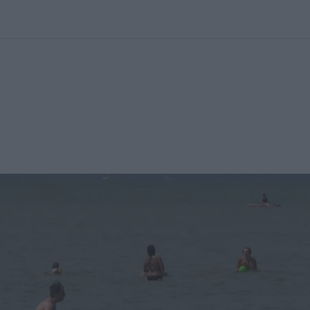
kolett
#
Időjárás
#
RTL műsor
#
Víz
#
Magyar Péter
#
Csillagjeg