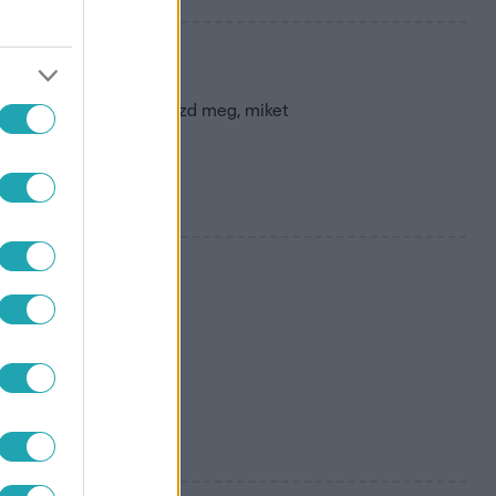
ság?
yógyulás érdekében. Nézd meg, miket