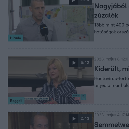
Nagyjából 
zúzalék
Több mint 400 be
hatóságok ország
Híradó
2026. május 8. 12:
5:42
Kiderült, m
Hantavírus-fertő
terjed a már halá
Reggeli
2026. május 4. 17:1
2:43
Semmelwei