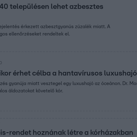
40 településen lehet azbesztes
jelentés érkezett azbesztgyanús zúzalék miatt. A
os ellenőrzéseket rendeltek el.
00
ikor érhet célba a hantavírusos luxushajó
zés gyanúja miatt vesztegel egy luxushajó az óceánon. Dr. M
los áldozatokat követelő kór.
4
s-rendet hoznának létre a kórházakban