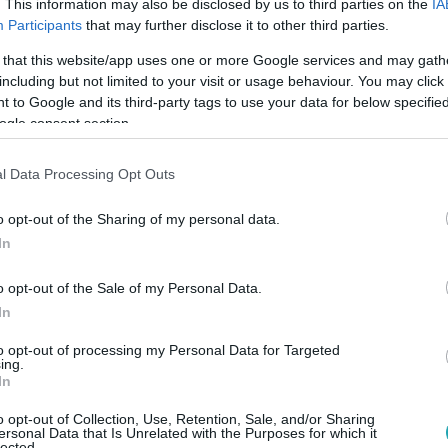
. This information may also be disclosed by us to third parties on the
IA
Participants
that may further disclose it to other third parties.
 that this website/app uses one or more Google services and may gath
:00
including but not limited to your visit or usage behaviour. You may click 
ba: ritka, mégis halálos veszély különös
 to Google and its third-party tags to use your data for below specifi
ogle consent section.
ben
ritka, de súlyos fertőzést okozhat meleg édesvizekben. Mutat
l Data Processing Opt Outs
mit tehetsz a megelőzésért.
o opt-out of the Sharing of my personal data.
In
o opt-out of the Sale of my Personal Data.
00
In
án sem tanultunk? Egy régi vírus miatt
etnek a szakértők
to opt-out of processing my Personal Data for Targeted
ing.
In
int a hantavírus esete megmutatta: a világ még mindig
etkező járványra.
o opt-out of Collection, Use, Retention, Sale, and/or Sharing
ersonal Data that Is Unrelated with the Purposes for which it
lected.