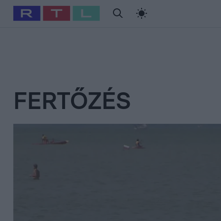
#
Babits Marcella
#
Szellő István
#
Most Wanted
#
Gallusz Ni
FERTŐZÉS