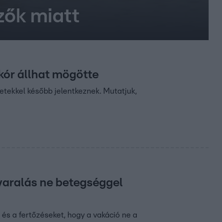
zők miatt
kór állhat mögötte
etekkel később jelentkeznek. Mutatjuk,
nyaralás ne betegséggel
 és a fertőzéseket, hogy a vakáció ne a