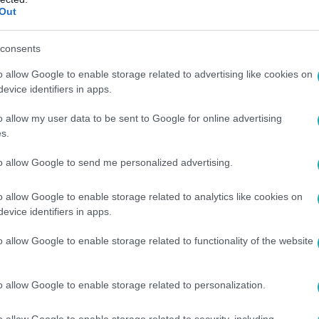
Out
00
ribb tévhitek a foghúzás után: mi az igaz
consents
igyelj foghúzás után a gyors felépülés és a fertőzésmentes g
o allow Google to enable storage related to advertising like cookies on
elweis Egyetem tanára!
evice identifiers in apps.
o allow my user data to be sent to Google for online advertising
s.
to allow Google to send me personalized advertising.
00
o allow Google to enable storage related to analytics like cookies on
 a vizeleted színe?
evice identifiers in apps.
it jelez a tested
o allow Google to enable storage related to functionality of the website
okat elárul az
ézd meg, mit jelent
o allow Google to enable storage related to personalization.
o allow Google to enable storage related to security, including