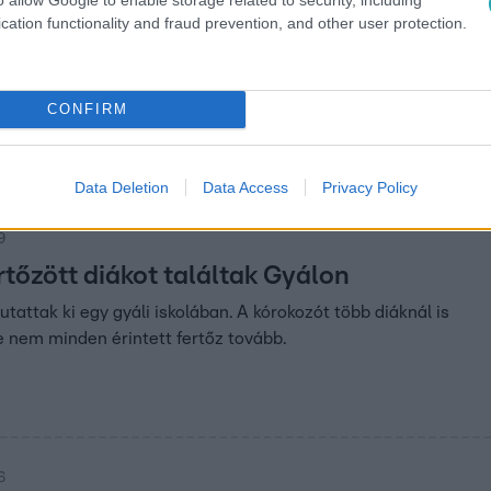
cation functionality and fraud prevention, and other user protection.
3
lepülésen is lehet azbesztes kőzúzalék
ben
CONFIRM
településen is azbesztes kőzúzalék kerülhetett
A hatóságok központi segítséget várnak.
Data Deletion
Data Access
Privacy Policy
9
tőzött diákot találtak Gyálon
tattak ki egy gyáli iskolában. A kórokozót több diáknál is
e nem minden érintett fertőz tovább.
6