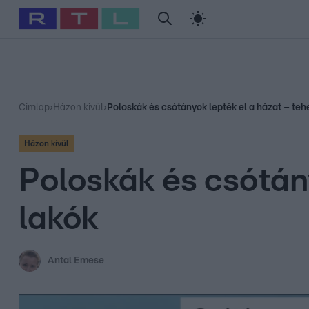
#
Babits Marcella
#
Szellő István
#
Most Wanted
#
Gallusz Ni
Címlap
›
Házon kívül
›
Poloskák és csótányok lepték el a házat – teh
Házon kívül
Poloskák és csótány
lakók
Antal Emese