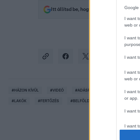
Google 
Itt állítsd be, hogy az RTL.hu az elsők 
I want t
web or d
I want t
purpose
I want 
I want t
web or d
#
HÁZON KÍVÜL
#
VIDEÓ
#
ADÁSRÉSZLETEK
#
SZOMSZ
I want t
or app.
#
LAKÓK
#
FERTŐZÉS
#
BELFÖLD
I want t
I want t
authenti