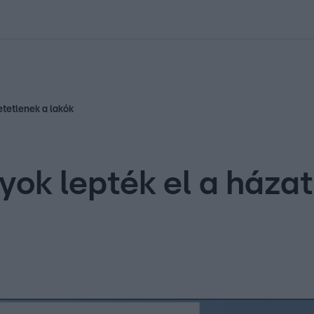
kolett
#
Időjárás
#
RTL műsor
#
Víz
#
Magyar Péter
#
Csillagjeg
etetlenek a lakók
ok lepték el a házat