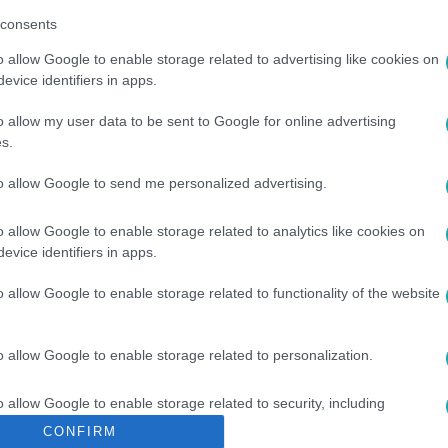
consents
között legyen a Google-találatokban!
o allow Google to enable storage related to advertising like cookies on
evice identifiers in apps.
o allow my user data to be sent to Google for online advertising
s.
to allow Google to send me personalized advertising.
o allow Google to enable storage related to analytics like cookies on
evice identifiers in apps.
ÉDOK
#
VISZONY
#
CSÓTÁNY
#
ÁGYI POLOSKA
#
TÁRSAS
o allow Google to enable storage related to functionality of the website
o allow Google to enable storage related to personalization.
o allow Google to enable storage related to security, including
cation functionality and fraud prevention, and other user protection.
CONFIRM