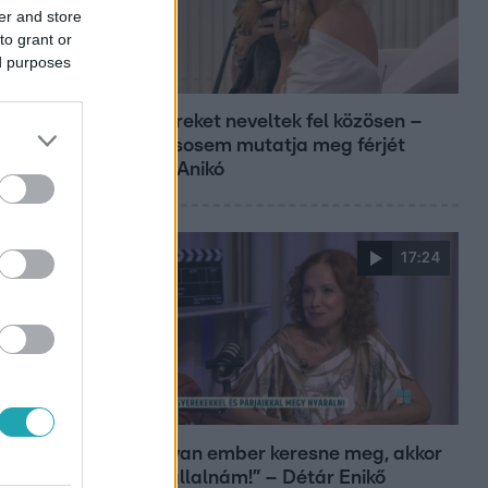
er and store
to grant or
ed purposes
Reggeli
Öt gyereket neveltek fel közösen –
szinte sosem mutatja meg férjét
Ungár Anikó
17:24
Reggeli
„Ha olyan ember keresne meg, akkor
sem vállalnám!” – Détár Enikő