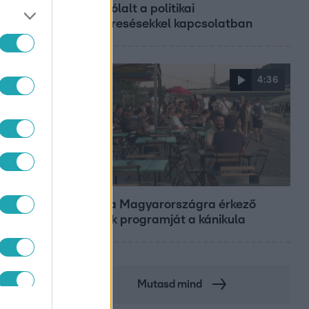
megszólalt a politikai
megkeresésekkel kapcsolatban
4:36
Fókusz
HÁZ
Átírta a Magyarországra érkező
turisták programját a kánikula
Mutasd mind