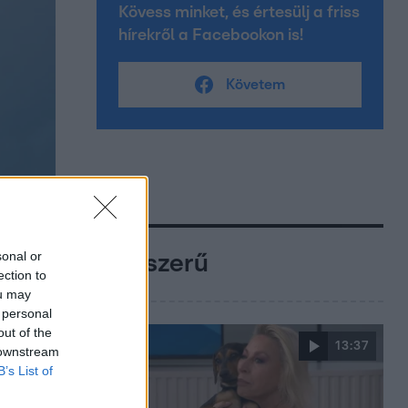
Kövess minket, és értesülj a friss
hírekről a Facebookon is!
Követem
sonal or
Népszerű
ection to
ou may
 personal
out of the
13:37
 downstream
B’s List of