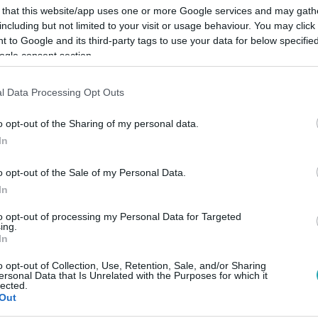
 that this website/app uses one or more Google services and may gath
including but not limited to your visit or usage behaviour. You may click 
 to Google and its third-party tags to use your data for below specifi
ogle consent section.
Link másolása
l Data Processing Opt Outs
o opt-out of the Sharing of my personal data.
In
 el egy budapesti társasház több emeletét.
o opt-out of the Sale of my Personal Data.
s asszony lakásából terjed, aki halmoz és
In
és jogász is segítséget ígért, de a helyiek
to opt-out of processing my Personal Data for Targeted
ing.
In
o opt-out of Collection, Use, Retention, Sale, and/or Sharing
ersonal Data that Is Unrelated with the Purposes for which it
L+-on
!
lected.
Out