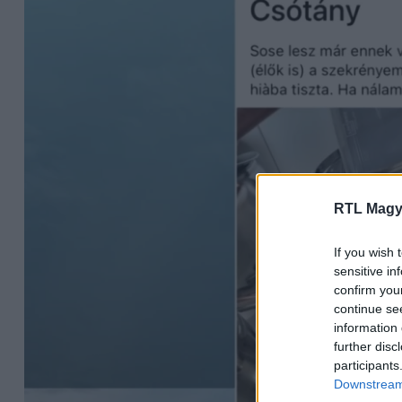
RTL Magy
If you wish 
sensitive in
confirm you
continue se
information 
further disc
participants
Downstream 