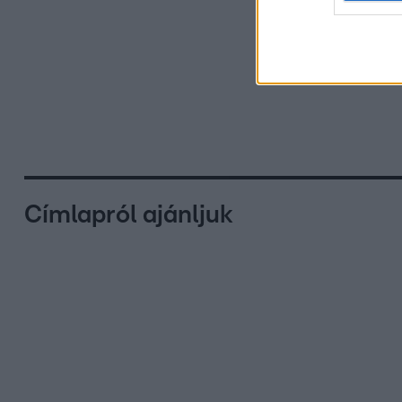
Címlapról ajánljuk