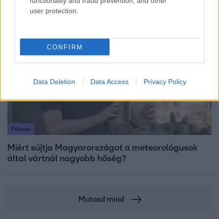
functionality and fraud prevention, and other
user protection.
6:00
CONFIRM
Data Deletion
Data Access
Privacy Policy
Fókusz
Miért sújtja Magyarországot a meteorológusok
által vártnál nagyobb hőség?
Mutasd mind