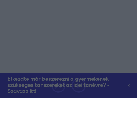
Elkezdte már beszerezni a gyermekének
szükséges tanszereket az idei tanévre? -
Szavazz itt!