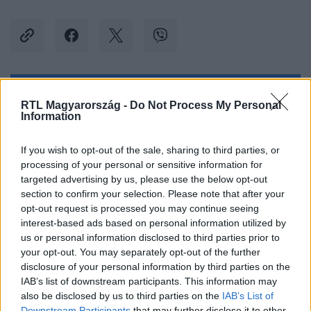
Kövess minket, és értesülj a friss hírekről a
RTL Magyarország -
Do Not Process My Personal
Information
Facebookon is!
If you wish to opt-out of the sale, sharing to third parties, or
Követem
processing of your personal or sensitive information for
targeted advertising by us, please use the below opt-out
section to confirm your selection. Please note that after your
opt-out request is processed you may continue seeing
interest-based ads based on personal information utilized by
us or personal information disclosed to third parties prior to
#
ÉLETMÓD
#
DEMENCIA
#
ALZHEIMER-KÓR
your opt-out. You may separately opt-out of the further
disclosure of your personal information by third parties on the
#
BETEGSÉG
#
KOGNITÍV HANYATLÁS
#
LÁTÁSROMLÁS
IAB’s list of downstream participants. This information may
also be disclosed by us to third parties on the
IAB’s List of
#
LÁTÁS
#
LÁTÁSKÁROSODÁS
#
SZEMVIZSGÁLAT
Downstream Participants
that may further disclose it to other