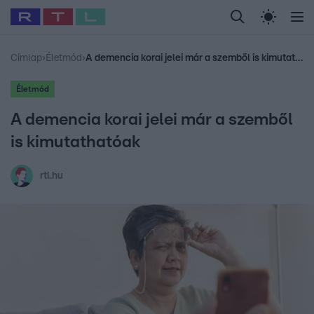
Legfrissebb
RTL Híradó
Fókusz
Sztárhírek
Randi
Celeb vagyok, me
#
Babits Marcella
#
Szellő István
#
Most Wanted
#
Gallusz Niko
Címlap
›
Életmód
›
A demencia korai jelei már a szemből is kimutathatóak
Életmód
A demencia korai jelei már a szemből
is kimutathatóak
rtl.hu