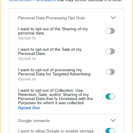
#
KUTATÁS
#
TANULMÁNY
third parties.
Please note that this website/app uses one or more Google
Personal Data Processing Opt Outs
services and may gather and store information including but
not limited to your visit or usage behaviour. You may click to
I want to opt-out of the Sharing of my
personal data.
grant or deny consent to Google and its third-party tags to
Opted In
use your data for below specified purposes in below Google
consent section.
I want to opt-out of the Sale of my
Personal Data.
Népszerű
Opted In
I want to opt-out of processing my
Personal Data for Targeted Advertising.
Opted In
I want to opt-out of Collection, Use,
Retention, Sale, and/or Sharing of my
Personal Data that Is Unrelated with the
Purposes for which it was collected.
Opted Out
Google consents
I want to allow Google to enable storage