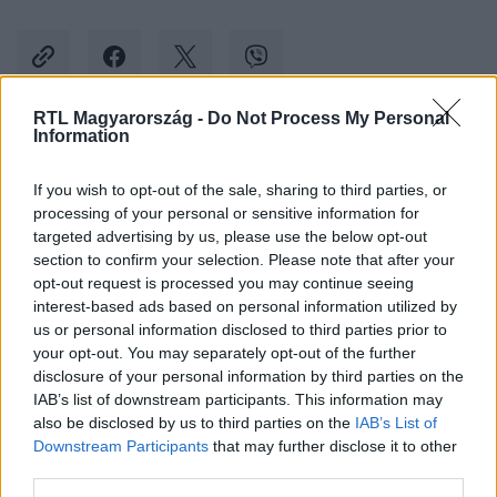
RTL Magyarország -
Do Not Process My Personal
Information
Kövess minket, és értesülj a friss hírekről a
Facebookon is!
If you wish to opt-out of the sale, sharing to third parties, or
processing of your personal or sensitive information for
targeted advertising by us, please use the below opt-out
Követem
section to confirm your selection. Please note that after your
opt-out request is processed you may continue seeing
interest-based ads based on personal information utilized by
us or personal information disclosed to third parties prior to
your opt-out. You may separately opt-out of the further
disclosure of your personal information by third parties on the
#
ÉLETMÓD
#
ÚJÉVI FOGADALOM
#
MEGJELENÉS
IAB’s list of downstream participants. This information may
also be disclosed by us to third parties on the
IAB’s List of
#
EGÉSZSÉG
#
MÉDIA
Downstream Participants
that may further disclose it to other
third parties.