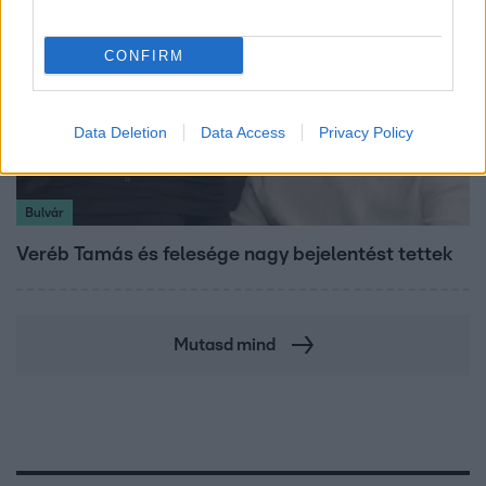
CONFIRM
Data Deletion
Data Access
Privacy Policy
Bulvár
Veréb Tamás és felesége nagy bejelentést tettek
Mutasd mind