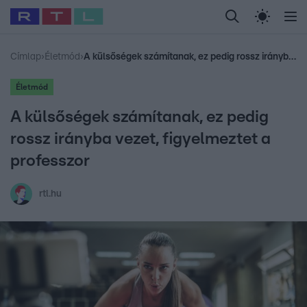
Legfrissebb
RTL Híradó
Fókusz
Sztárhírek
Randi
Celeb vagyok, me
#
Babits Marcella
#
Szellő István
#
Most Wanted
#
Gallusz Niko
Címlap
›
Életmód
›
A külsőségek számítanak, ez pedig rossz irányba vezet, figyelmeztet a professzor
Életmód
A külsőségek számítanak, ez pedig
rossz irányba vezet, figyelmeztet a
professzor
rtl.hu