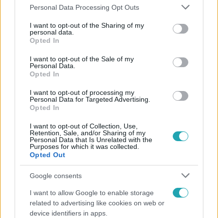
Please note that this website/app uses one or more Google
Personal Data Processing Opt Outs
services and may gather and store information including but
not limited to your visit or usage behaviour. You may click to
I want to opt-out of the Sharing of my
personal data.
grant or deny consent to Google and its third-party tags to
Opted In
use your data for below specified purposes in below Google
Népszerű
consent section.
I want to opt-out of the Sale of my
Personal Data.
Opted In
I want to opt-out of processing my
Personal Data for Targeted Advertising.
3:23
Opted In
I want to opt-out of Collection, Use,
Retention, Sale, and/or Sharing of my
Personal Data that Is Unrelated with the
Purposes for which it was collected.
Opted Out
Google consents
I want to allow Google to enable storage
Fókusz
related to advertising like cookies on web or
device identifiers in apps.