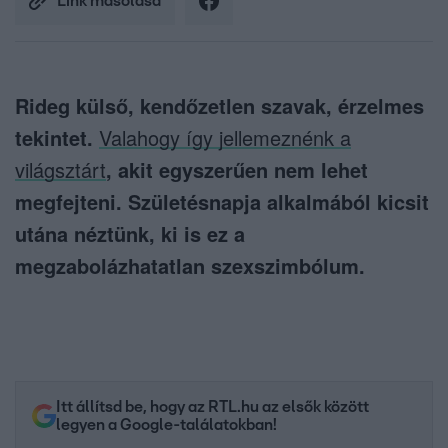
Link másolása
Rideg külső, kendőzetlen szavak, érzelmes
tekintet.
Valahogy így jellemeznénk a
világsztárt
, akit egyszerűen nem lehet
megfejteni. Születésnapja alkalmából kicsit
utána néztünk, ki is ez a
megzabolázhatatlan szexszimbólum.
Itt állítsd be, hogy az RTL.hu az elsők között
legyen a Google-találatokban!