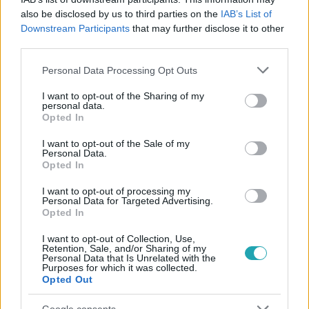
#
CINEMAKLUB
#
TOM HARDY
#
VILÁGSZTÁR
also be disclosed by us to third parties on the
IAB’s List of
#
DUNKIRK
#
MAD MAX
#
EREDET
#
BATMAN
Downstream Participants
that may further disclose it to other
third parties.
#
SZÍNÉSZ
#
PORTRÉ
#
RTL KLUB
#
RTL
Please note that this website/app uses one or more Google
Personal Data Processing Opt Outs
services and may gather and store information including but
not limited to your visit or usage behaviour. You may click to
I want to opt-out of the Sharing of my
personal data.
grant or deny consent to Google and its third-party tags to
Opted In
use your data for below specified purposes in below Google
consent section.
I want to opt-out of the Sale of my
Personal Data.
Opted In
Népszerű
I want to opt-out of processing my
Personal Data for Targeted Advertising.
Opted In
I want to opt-out of Collection, Use,
Retention, Sale, and/or Sharing of my
Personal Data that Is Unrelated with the
Purposes for which it was collected.
Opted Out
Google consents