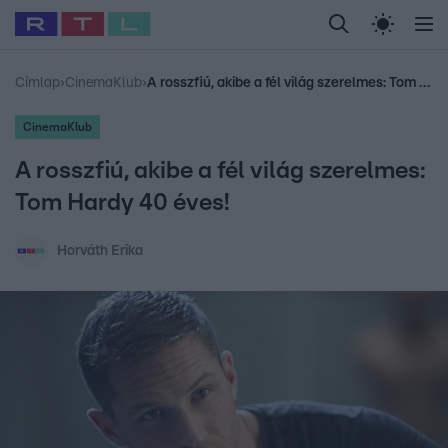
Legfrissebb
RTL Híradó
Fókusz
Sztárhírek
Randi
Celeb vagyok, me
#
Babits Marcella
#
Szellő István
#
Most Wanted
#
Gallusz Niko
Címlap
›
CinemaKlub
›
A rosszfiú, akibe a fél világ szerelmes: Tom Hardy 40 éves!
CinemaKlub
A rosszfiú, akibe a fél világ szerelmes:
Tom Hardy 40 éves!
Horváth Erika