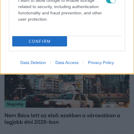
I want to allow Google to enable storage
related to security, including authentication
Lannert Judit az RTL-nek: Maradnak a
functionality and fraud prevention, and other
tankerületek és a Klebelsberg Központ, de
user protection.
átalakítják őket
CONFIRM
Data Deletion
Data Access
Privacy Policy
Nagyvilág
Nem Bécs lett az első: ezekben a városokban a
legjobb élni 2026-ban