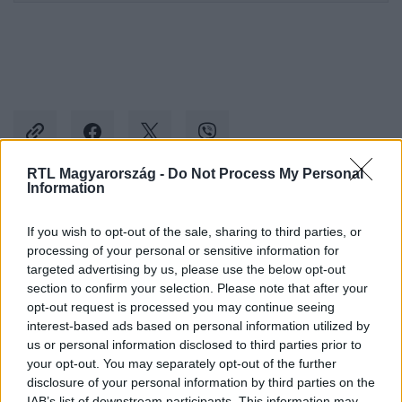
RTL Magyarország -
Do Not Process My Personal
Information
Kövess minket, és értesülj a friss hírekről a
If you wish to opt-out of the sale, sharing to third parties, or
Facebookon is!
processing of your personal or sensitive information for
targeted advertising by us, please use the below opt-out
Követem
section to confirm your selection. Please note that after your
opt-out request is processed you may continue seeing
interest-based ads based on personal information utilized by
us or personal information disclosed to third parties prior to
your opt-out. You may separately opt-out of the further
disclosure of your personal information by third parties on the
IAB’s list of downstream participants. This information may