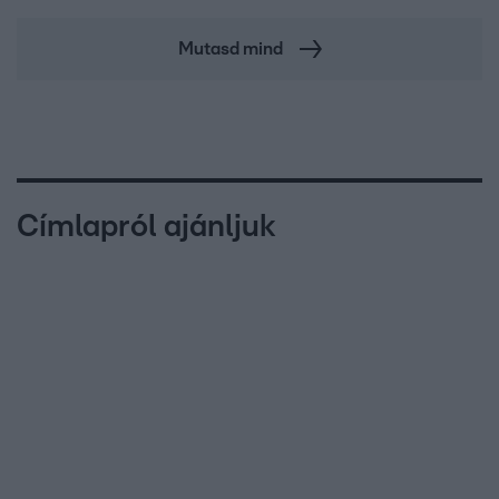
Mutasd mind
Címlapról ajánljuk