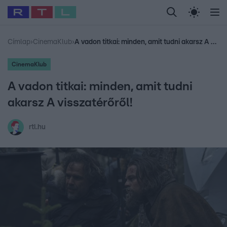
Legfrissebb
RTL Híradó
Fókusz
Sztárhírek
Randi
Celeb vagyok, me
#
Babits Marcella
#
Szellő István
#
Most Wanted
#
Gallusz Niko
Címlap
›
CinemaKlub
›
A vadon titkai: minden, amit tudni akarsz A visszatérőről!
CinemaKlub
A vadon titkai: minden, amit tudni
akarsz A visszatérőről!
rtl.hu