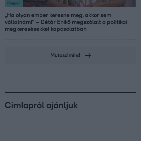
Reggeli
„Ha olyan ember keresne meg, akkor sem
vállalnám!” – Détár Enikő megszólalt a politikai
megkeresésekkel kapcsolatban
Mutasd mind
Címlapról ajánljuk