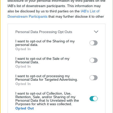
disclosure of your personal information by third parties on the
IAB’s list of downstream participants. This information may
also be disclosed by us to third parties on the
IAB’s List of
Downstream Participants
that may further disclose it to other
#
CINEMAKLUB
#
A VISSZATÉRŐ
third parties.
#
LEONARDO DICAPRIO
#
FUN FACT
#
ÉRDEKESSÉGEK
Please note that this website/app uses one or more Google
Personal Data Processing Opt Outs
#
FORGATÁS
#
KULISSZATITKOK
#
TOM HARDY
services and may gather and store information including but
not limited to your visit or usage behaviour. You may click to
I want to opt-out of the Sharing of my
#
SEAN PENN
#
SAMUEL L. JACKSON
#
MOZI
personal data.
grant or deny consent to Google and its third-party tags to
Opted In
use your data for below specified purposes in below Google
#
FILM
#
OSCAR
consent section.
I want to opt-out of the Sale of my
Personal Data.
Opted In
I want to opt-out of processing my
Personal Data for Targeted Advertising.
Opted In
I want to opt-out of Collection, Use,
Népszerű
Retention, Sale, and/or Sharing of my
Personal Data that Is Unrelated with the
Purposes for which it was collected.
Opted Out