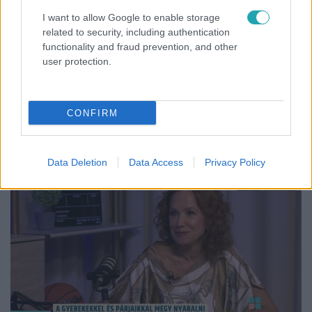
I want to allow Google to enable storage
related to security, including authentication
functionality and fraud prevention, and other
user protection.
Bulvár
A fiataloknak üzent Majka: „Hagyjátok ezt abba,
CONFIRM
ez nagyon ciki!”
Data Deletion
Data Access
Privacy Policy
17:24