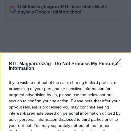
Itt állítsd be, hogy az RTL.hu az elsők között
legyen a Google-találatokban!
RTL Magyarország -
Do Not Process My Personal
Information
If you wish to opt-out of the sale, sharing to third parties, or
Kövess minket, és értesülj a friss hírekről a
processing of your personal or sensitive information for
targeted advertising by us, please use the below opt-out
Facebookon is!
section to confirm your selection. Please note that after your
opt-out request is processed you may continue seeing
Követem
interest-based ads based on personal information utilized by
us or personal information disclosed to third parties prior to
your opt-out. You may separately opt-out of the further