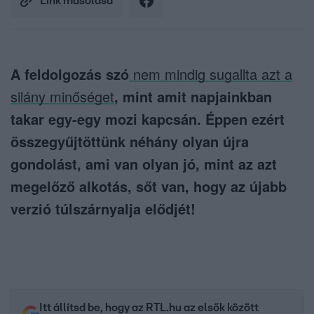
Link másolása
A feldolgozás szó
nem mindig sugallta azt a
silány minőséget
, mint amit napjainkban
takar egy-egy mozi kapcsán. Éppen ezért
összegyűjtöttünk néhány olyan újra
gondolást, ami van olyan jó, mint az azt
megelőző alkotás, sőt van, hogy az újabb
verzió túlszárnyalja elődjét!
Itt állítsd be, hogy az RTL.hu az elsők között