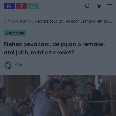
Legfrissebb
RTL Híradó
Fókusz
Sztárhírek
Randi
Celeb vagyok, me
#
Babits Marcella
#
Szellő István
#
Most Wanted
#
Gallusz Niko
Címlap
›
CinemaKlub
›
Nehéz bevallani, de jöjjön 5 remake, ami jobb, mint az eredeti!
CinemaKlub
Nehéz bevallani, de jöjjön 5 remake,
ami jobb, mint az eredeti!
rtl.hu