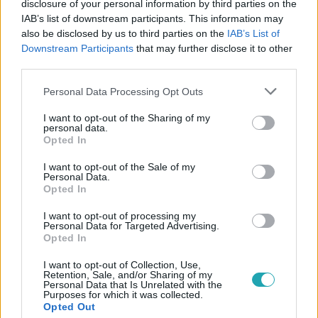
disclosure of your personal information by third parties on the
IAB’s list of downstream participants. This information may
#
CINEMAKLUB
#
FILMEK
#
TOP5
#
REMAKE
also be disclosed by us to third parties on the
IAB’s List of
Downstream Participants
that may further disclose it to other
#
FELDOLGOZÁS
#
AMERIKAI
#
AL PACINO
third parties.
#
BRAD PITT
#
A HÉT MESTERLÖVÉSZ
Please note that this website/app uses one or more Google
Personal Data Processing Opt Outs
services and may gather and store information including but
not limited to your visit or usage behaviour. You may click to
I want to opt-out of the Sharing of my
personal data.
grant or deny consent to Google and its third-party tags to
Opted In
use your data for below specified purposes in below Google
consent section.
I want to opt-out of the Sale of my
Personal Data.
Opted In
Népszerű
I want to opt-out of processing my
Personal Data for Targeted Advertising.
Opted In
I want to opt-out of Collection, Use,
17:24
Retention, Sale, and/or Sharing of my
Personal Data that Is Unrelated with the
Purposes for which it was collected.
Opted Out