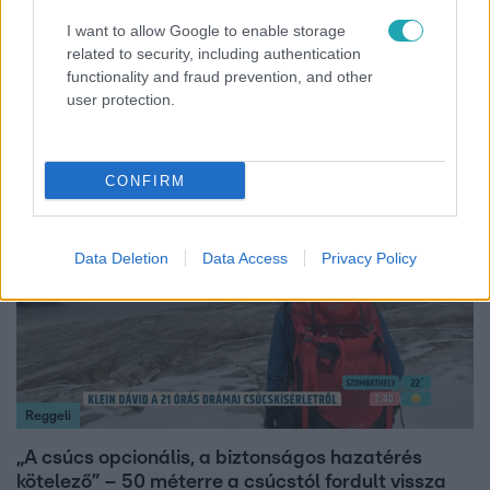
I want to allow Google to enable storage
Fókusz
related to security, including authentication
functionality and fraud prevention, and other
Megvan, kik váltják a fenyegetés miatt visszalépő
user protection.
Majkát a SIC Feszten
CONFIRM
14:09
Data Deletion
Data Access
Privacy Policy
Reggeli
„A csúcs opcionális, a biztonságos hazatérés
kötelező” – 50 méterre a csúcstól fordult vissza