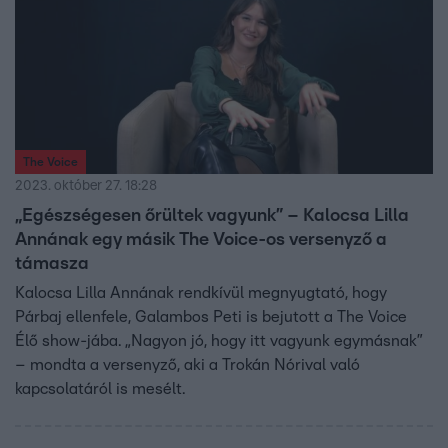
The Voice
2023. október 27. 18:28
„Egészségesen őrültek vagyunk” – Kalocsa Lilla
Annának egy másik The Voice-os versenyző a
támasza
Kalocsa Lilla Annának rendkívül megnyugtató, hogy
Párbaj ellenfele, Galambos Peti is bejutott a The Voice
Élő show-jába. „Nagyon jó, hogy itt vagyunk egymásnak”
– mondta a versenyző, aki a Trokán Nórival való
kapcsolatáról is mesélt.