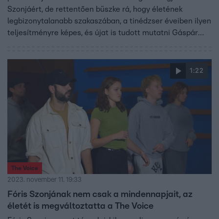
Szonjáért, de rettentően büszke rá, hogy életének
legbizonytalanabb szakaszában, a tinédzser éveiben ilyen
teljesítményre képes, és újat is tudott mutatni Gáspár
Laci Sosem vagy egyedül című dalában. Görgess lejjebbm
és nézd meg a produkciót!
1:22
The Voice
2023. november 11. 19:33
Fóris Szonjának nem csak a mindennapjait, az
életét is megváltoztatta a The Voice