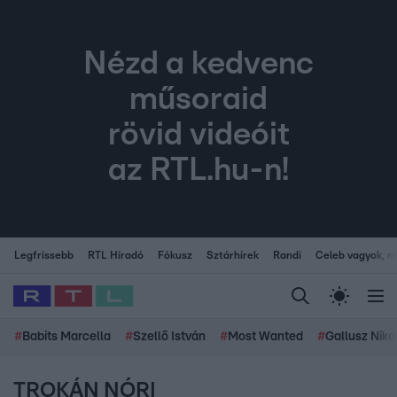
Nézd a kedvenc
műsoraid
rövid videóit
az RTL.hu-n!
Legfrissebb
RTL Híradó
Fókusz
Sztárhírek
Randi
Celeb vagyok, me
#
Babits Marcella
#
Szellő István
#
Most Wanted
#
Gallusz Niko
TROKÁN NÓRI