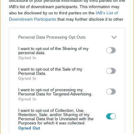
disclosure of your personal information by third parties on the
„Erre szerintem egyikünk sem számított” – Trokán
IAB’s list of downstream participants. This information may
Nóri csapata az egyetlen, ahonnan senki nem
also be disclosed by us to third parties on the
IAB’s List of
esett ki
Downstream Participants
that may further disclose it to other
third parties.
Trokán Nóri csapata az egyetlen, amelyik három
énekessel vág neki a The Voice második élő showjának.
Please note that this website/app uses one or more Google
Personal Data Processing Opt Outs
Miklósa Erikától és Manueltől egy-egy, Curtistől két
services and may gather and store information including but
not limited to your visit or usage behaviour. You may click to
I want to opt-out of the Sharing of my
versenyző távozott. Hogy hogyan élték ezt meg a
personal data.
grant or deny consent to Google and its third-party tags to
coachok, a versenyben maradt versenyzők, és milyen
Opted In
use your data for below specified purposes in below Google
gondolatokkal vágnak neki a szombati élő shownak, az
consent section.
I want to opt-out of the Sale of my
kiderül a videóból.
Personal Data.
Opted In
2:36
I want to opt-out of processing my
Personal Data for Targeted Advertising.
Opted In
I want to opt-out of Collection, Use,
Retention, Sale, and/or Sharing of my
Personal Data that Is Unrelated with the
Purposes for which it was collected.
Opted Out