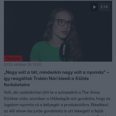
2:14
The Voice
2023. október 26. 13:00
„Nagy volt a tét, mindenkin nagy volt a nyomás” –
így reagáltak Trokán Nóri kiesői a Kiütés
fordulataira
Volt, aki csalódottan jött le a színpadról a The Voice
Kiütése után, azonban a többségük azt gondolta, hogy az
izgalom nyomta rá a bélyegét a produkcióikra. Ráadásul
az élő show-ba jutás gondolata is ott lebegett a fejük