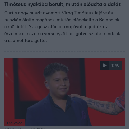
Timóteus nyakába borult, miután előadta a dalát
Curtis nagy puszit nyomott Virág Timóteus fejére és
büszkén ölelte magához, miután elénekelte a Belehalok
című dalát. Az egész stúdiót magával ragadták az
érzelmek, hiszen a versenyzőt hallgatva szinte mindenki
a szemét törölgette.
1:40
The Voice