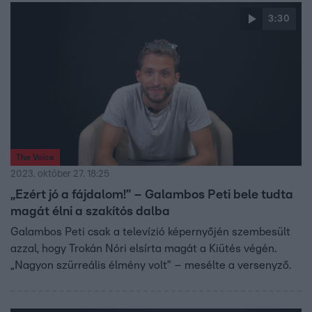
3:30
The Voice
2023. október 27. 18:25
„Ezért jó a fájdalom!” – Galambos Peti bele tudta
magát élni a szakítós dalba
Galambos Peti csak a televízió képernyőjén szembesült
azzal, hogy Trokán Nóri elsírta magát a Kiütés végén.
„Nagyon szürreális élmény volt” – mesélte a versenyző.