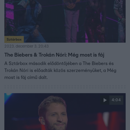
Sztárbox
2023. december 3. 20:43
The Biebers & Trokán Nóri: Még most is fáj
A Sztárbox második elődöntőjében a The Biebers és
Trokán Nóri is előadták közös szerzeményüket, a Még
most is fáj című dalt.
4:04