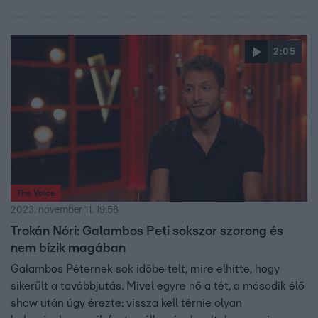
önazonos volt és szép. Miklósa Erika félelmet látott a
versenyző szemében, erre azonban szerinte semmi oka
nincs, mert olyan sokat tud adni az embereknek, hogy
2:05
cseppet sem kell aggódnia. Görgess lejjebb és nézd meg
a produkciót!
The Voice
2023. november 11. 19:58
Trokán Nóri: Galambos Peti sokszor szorong és
nem bízik magában
Galambos Péternek sok időbe telt, mire elhitte, hogy
sikerült a továbbjutás. Mivel egyre nő a tét, a második élő
show után úgy érezte: vissza kell térnie olyan