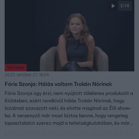
2:14
The Voice
2023. október 27. 18:05
Fóris Szonja: Hálás voltam Trokán Nórinak
Fóris Szonja úgy érzi, nem nyújtott tökéletes produkciót a
Kiütésben, ezért rendkívül hálás Trokán Nórinak, hogy
bizalmat szavazott neki, és elvitte magával az Élő show-
ba. A versenyző már most biztos benne, hogy rengeteg
tapasztalatot szerez majd a tehetségkutatóban, és már a
hírnévről is elábrándozott.