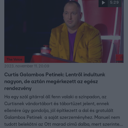
igényelt. Görgess lejjebb és nézd meg a produkciót!
5:29
The Voice
2023. november 11. 20:09
Curtis Galambos Petinek: Lentről indultunk
nagyon, de aztán megérkezett az egész
rendezvény
Ha egy szál gitárral áll fenn valaki a színpadon, az
Curtisnek vándortábort és tábortüzet jelent, ennek
ellenére úgy gondolja, jól építkezett a dal és gratulált
Galambos Petinek a saját szerzeményhez. Manuel nem
tudott belekötni az Ott marad című dalba, mert szerinte