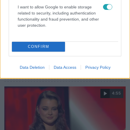
I want to allow Google to enable storage
The Voice
related to security, including authentication
functionality and fraud prevention, and other
2023. október 28. 20:16
user protection.
„Belőled egy nagyon komoly jazz énekesnő lesz” –
Trokán Nóri biztos benne, hogy Kovács Alizról még
sokat fogunk hallani
CONFIRM
„Le a kalappal, nagyon extra volt” – mondta Curtis
Kovács Aliz produkciója után, majd Trokán Nóri is elárulta
a véleményét, aki szerint a versenyző biztosan
Data Deletion
Data Access
Privacy Policy
meghódítja majd a színpadokat.
4:55