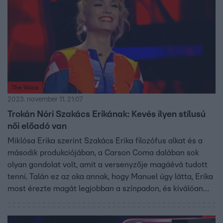
Görgess lejjebb és nézd meg a produkciót.
The Voice
2023. november 11. 21:07
Trokán Nóri Szakács Erikának: Kevés ilyen stílusú
női előadó van
Miklósa Erika szerint Szakács Erika filozófus alkat és a
második produkciójában, a Carson Coma dalában sok
olyan gondolat volt, amit a versenyzője magáévá tudott
tenni. Talán ez az oka annak, hogy Manuel úgy látta, Erika
most érezte magát legjobban a színpadon, és kiválóan
felépítette a dalt. Curtis szerint is ez volt a legjobb
produkciója Erikának, pedig a többi nagyobb ívű éneklést