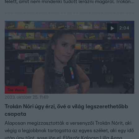
felett, amit nem mindenki tudott lerázni magáról. Trokán
Nóri kiesői arról is meséltek, milyen terveik vannak a
műsor után, sőt egykori coachuk legfontosabb tanácsait
is felidézték.
2:04
The Voice
2023. október 25. 11:49
Trokán Nóri úgy érzi, övé a világ legszerethetőbb
csapata
Alaposan megizzasztották a versenyzői Trokán Nórit, aki
végig a legjobbnak tartogatta az egyes széket, aki egy idő
után úgy tűnt, sose jön el. Először Kalocsa Lilla Anna