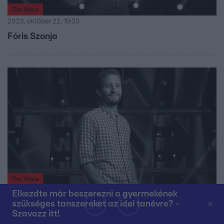
The Voice
2023. október 22. 19:30
Fóris Szonja
The Voice
2023. október 22. 19:30
Elkezdte már beszerezni a gyermekének
szükséges tanszereket az idei tanévre? -
Galambos Péter
Szavazz itt!