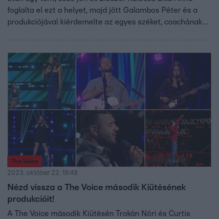
foglalta el ezt a helyet, majd jött Galambos Péter és a
produkciójával kiérdemelte az egyes széket, coachának
pedig patakokban folyt a könnye a megkönnyebüléstől.
Nóri elárulta, milyen érzés volt szembesülni versenyzői
hibáival és azt is, miért tartja Fóris Szonját, Kalocsa Lilla
Annát és Galambos Pétert a legjobbnak.
The Voice
2023. október 22. 19:48
Nézd vissza a The Voice második Kiütésének
produkcióit!
A The Voice második Kiütésén Trokán Nóri és Curtis