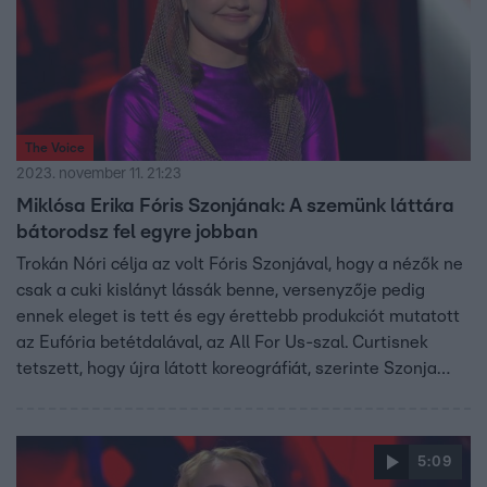
The Voice
2023. november 11. 21:23
Miklósa Erika Fóris Szonjának: A szemünk láttára
bátorodsz fel egyre jobban
Trokán Nóri célja az volt Fóris Szonjával, hogy a nézők ne
csak a cuki kislányt lássák benne, versenyzője pedig
ennek eleget is tett és egy érettebb produkciót mutatott
az Eufória betétdalával, az All For Us-szal. Curtisnek
tetszett, hogy újra látott koreográfiát, szerinte Szonja
már valóban olyan volt, mint egy igazi előadó. Manuel
nem hallott nagy hibát Fóris Szonja éneklésében, Miklósa
Erika viszont úgy érezte, a produkció vége erőtlenebb lett,
5:09
mint az eleje, de fejlődést lát Szonja előadásaiban.