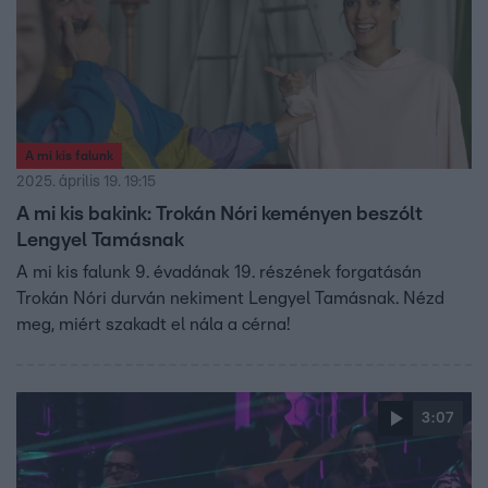
A mi kis falunk
2025. április 19. 19:15
A mi kis bakink: Trokán Nóri keményen beszólt
Lengyel Tamásnak
A mi kis falunk 9. évadának 19. részének forgatásán
Trokán Nóri durván nekiment Lengyel Tamásnak. Nézd
meg, miért szakadt el nála a cérna!
3:07