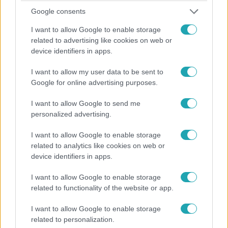
Google consents
The Voice
2023. október 28. 20:32
I want to allow Google to enable storage
„Ne forgácsold szét az energiáid!” – Trokán Nóri
related to advertising like cookies on web or
device identifiers in apps.
gatyába rázta Kalocsa Lilla Annát
„Lilla egy nagyon tehetséges lány, de egy kicsit szétszórja
I want to allow my user data to be sent to
a figyelmét” – mondta Trokán Nóri, aki szerint a
Google for online advertising purposes.
versenyzőjének el kell gondolkodnia rajta, mennyire
I want to allow Google to send me
fontos most az életében a The Voice.
personalized advertising.
I want to allow Google to enable storage
related to analytics like cookies on web or
4:43
device identifiers in apps.
I want to allow Google to enable storage
related to functionality of the website or app.
I want to allow Google to enable storage
related to personalization.