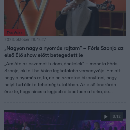
The Voice
2023. október 28. 18:27
„Nagyon nagy a nyomás rajtam” – Fóris Szonja az
első Élő show előtt betegedett le
„Amióta az eszemet tudom, énekelek” – mondta Fóris
Szonja, aki a The Voice legfiatalabb versenyzője. Emiatt
nagy a nyomás rajta, de be szeretné bizonyítani, hogy
helyt tud állni a tehetségkutatóban. Az első énekórán
érezte, hogy nincs a legjobb állapotban a torka, de
megfogadva Trokán Nóri tanácsait, teljes mértékben
meggyógyult, és újult erővel készült tovább az első Élő
show-ra.
3:12