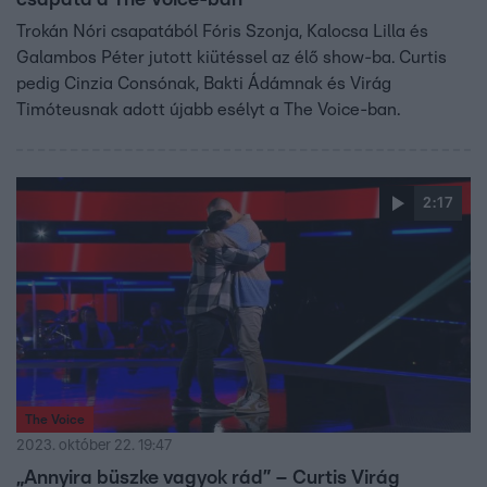
csapata a The Voice-ban
Trokán Nóri csapatából Fóris Szonja, Kalocsa Lilla és
Galambos Péter jutott kiütéssel az élő show-ba. Curtis
pedig Cinzia Consónak, Bakti Ádámnak és Virág
Timóteusnak adott újabb esélyt a The Voice-ban.
2:17
The Voice
2023. október 22. 19:47
„Annyira büszke vagyok rád” – Curtis Virág