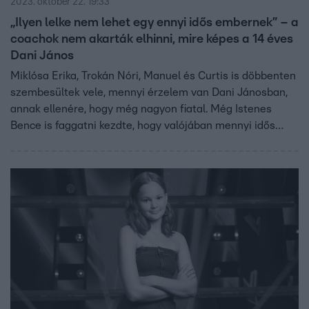
2023. október 22. 19:33
„Ilyen lelke nem lehet egy ennyi idős embernek” – a
coachok nem akarták elhinni, mire képes a 14 éves
Dani János
Miklósa Erika, Trokán Nóri, Manuel és Curtis is döbbenten
szembesültek vele, mennyi érzelem van Dani Jánosban,
annak ellenére, hogy még nagyon fiatal. Még Istenes
Bence is faggatni kezdte, hogy valójában mennyi idős…