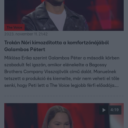
The Voice
2023. november 11. 21:42
Trokán Nóri kimozdította a komfortzónájából
Galambos Pétert
Miklósa Erika szerint Galambos Péter a második körben
szabadult fel igazán, amikor elénekelte a Bagossy
Brothers Company Visszajövök című dalát. Manuelnek
tetszett a produkció és kiemelte, már nem veheti el tőle
senki, hogy Peti lett a The Voice legjobb férfi előadója.
Trokán Nóri szerint szüksége van a világnak olyan
előadókra, mint Galambos Péter, aki csupa szív és pozitív
energia. Ráadásul olyan kitartott, magas hangokat
4:19
tartalmazott a dala, ami számára komfortzónán kívül van.
Görgess lejjebb és nézd meg a produkciót!