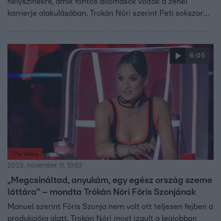
helyszínekre, amik fontos állomások voltak a zenei
karrierje alakulásában. Trokán Nóri szerint Peti sokszor
szorong és nem bízik magában, de kezdi elhinni, hogy
helye van a The Voice-ban, úgyhogy már csak be kell
rúgniuk az ajtót ahhoz, hogy a Fináléjában állhasson.
6:05
The Voice
2023. november 11. 19:52
„Megcsináltad, anyukám, egy egész ország szeme
láttára” – mondta Trókán Nóri Fóris Szonjának
Manuel szerint Fóris Szonja nem volt ott teljesen fejben a
produkciója alatt. Trokán Nóri most izgult a legjobban