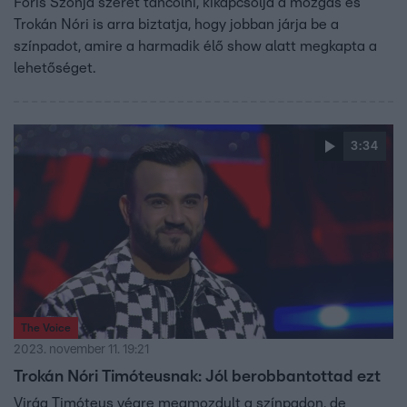
Fóris Szonja szeret táncolni, kikapcsolja a mozgás és
Trokán Nóri is arra biztatja, hogy jobban járja be a
színpadot, amire a harmadik élő show alatt megkapta a
lehetőséget.
3:34
The Voice
2023. november 11. 19:21
Trokán Nóri Timóteusnak: Jól berobbantottad ezt
Virág Timóteus végre megmozdult a színpadon, de