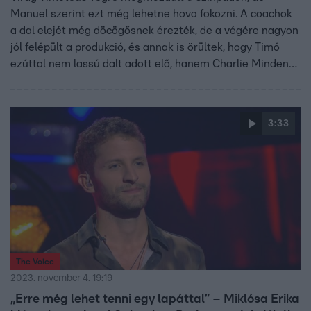
Manuel szerint ezt még lehetne hova fokozni. A coachok
a dal elejét még döcögősnek érezték, de a végére nagyon
jól felépült a produkció, és annak is örültek, hogy Timó
ezúttal nem lassú dalt adott elő, hanem Charlie Mindenki
valakié című örökzöld slágerét. Görgess lejjebb, és nézd
meg a produkciót!
3:33
The Voice
2023. november 4. 19:19
„Erre még lehet tenni egy lapáttal” – Miklósa Erika