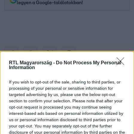
legyen a Google-találatokban!
RTL Magyarország -
Do Not Process My Personal
Information
Kövess minket, és értesülj a friss hírekről a
If you wish to opt-out of the sale, sharing to third parties, or
processing of your personal or sensitive information for
Facebookon is!
targeted advertising by us, please use the below opt-out
section to confirm your selection. Please note that after your
Követem
opt-out request is processed you may continue seeing
interest-based ads based on personal information utilized by
us or personal information disclosed to third parties prior to
your opt-out. You may separately opt-out of the further
disclosure of your personal information by third parties on the