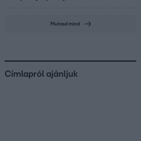
Mutasd mind
Címlapról ajánljuk