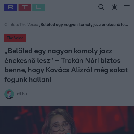
Legfrissebb
RTL Híradó
Fókusz
Sztárhírek
Randi
Celeb vagyok, me
#
Babits Marcella
#
Szellő István
#
Most Wanted
#
Gallusz Niko
Címlap
›
The Voice
›
„Belőled egy nagyon komoly jazz énekesnő lesz” – Trokán Nóri biztos benne, hogy Kovács Alizról még sokat fogunk hallani
The Voice
„Belőled egy nagyon komoly jazz
énekesnő lesz” – Trokán Nóri biztos
benne, hogy Kovács Alizról még sokat
fogunk hallani
rtl.hu