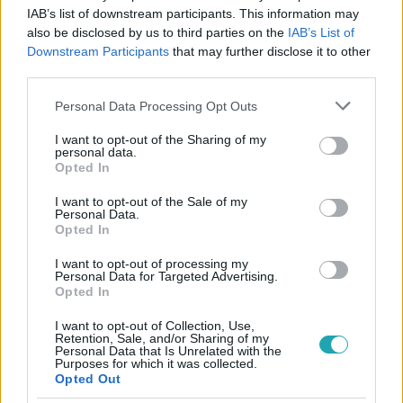
IAB’s list of downstream participants. This information may
also be disclosed by us to third parties on the
IAB’s List of
#
THE VOICE
#
RTL
#
VIDEÓ
#
KOVÁCS ALIZ
Downstream Participants
that may further disclose it to other
#
TROKÁN NÓRI
#
ÉRTÉKELÉS
#
JAZZ
#
ÉNEKESNŐ
third parties.
#
SZÍNPAD
Please note that this website/app uses one or more Google
Personal Data Processing Opt Outs
services and may gather and store information including but
not limited to your visit or usage behaviour. You may click to
I want to opt-out of the Sharing of my
personal data.
grant or deny consent to Google and its third-party tags to
Opted In
use your data for below specified purposes in below Google
consent section.
I want to opt-out of the Sale of my
Personal Data.
Opted In
Népszerű
I want to opt-out of processing my
Personal Data for Targeted Advertising.
Opted In
I want to opt-out of Collection, Use,
Retention, Sale, and/or Sharing of my
Personal Data that Is Unrelated with the
Purposes for which it was collected.
Opted Out