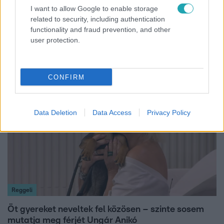
I want to allow Google to enable storage
Híradó
related to security, including authentication
Újra megbízást kapott egy parkfenntartó cég a II.
functionality and fraud prevention, and other
kerületben, amelynek korábbi érdekeltsége
user protection.
érintett lehet a korrupciós ügyben
CONFIRM
13:37
Data Deletion
Data Access
Privacy Policy
Reggeli
Öt gyereket neveltek fel közösen – szinte sosem
mutatja meg férjét Ungár Anikó