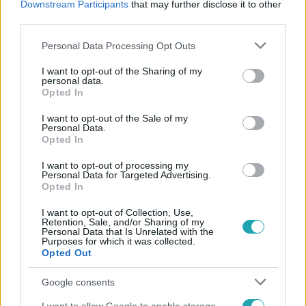
Downstream Participants
that may further disclose it to other
third parties.
Please note that this website/app uses one or more Google
Personal Data Processing Opt Outs
Kövess minket, és értesülj a friss hírekről a
services and may gather and store information including but
Facebookon is!
not limited to your visit or usage behaviour. You may click to
I want to opt-out of the Sharing of my
personal data.
grant or deny consent to Google and its third-party tags to
Opted In
use your data for below specified purposes in below Google
Követem
consent section.
I want to opt-out of the Sale of my
Personal Data.
Opted In
I want to opt-out of processing my
Personal Data for Targeted Advertising.
Opted In
#
FÓKUSZ
#
VIDEÓ
#
ADÁSRÉSZLETEK
I want to opt-out of Collection, Use,
Retention, Sale, and/or Sharing of my
#
LENGYEL TAMÁS
#
SZABÓ GYŐZŐ
#
A MI KIS FALUNK
Personal Data that Is Unrelated with the
Purposes for which it was collected.
#
A MI KIS FALUNK 9. ÉVAD
#
TROKÁN NÓRA
#
BAKI
Opted Out
#
DEBRECZENY CSABA
#
CSUJA IMRE
Google consents
#
UDVAROS DOROTTYA