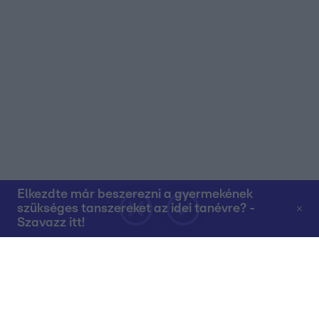
Elkezdte már beszerezni a gyermekének
szükséges tanszereket az idei tanévre? -
Szavazz itt!