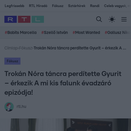
Legfrissebb
RTL Híradó
Fókusz
Sztárhírek
Randi
Celeb vagyok, me
#
Babits Marcella
#
Szellő István
#
Most Wanted
#
Gallusz Niko
Címlap
›
Fókusz
›
Trokán Nóra táncra perdítette Gyurit – érkezik A mi kis falunk évadzáró epizódja!
Fókusz
Trokán Nóra táncra perdítette Gyurit
– érkezik A mi kis falunk évadzáró
epizódja!
rtl.hu