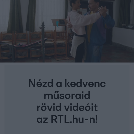
Nézd a kedvenc
műsoraid
rövid videóit
az RTL.hu-n!