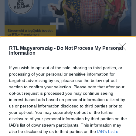
RTL Magyarország -
Do Not Process My Personal
Streameld a legújabb évadot az RTL+ Premiumon!
Information
If you wish to opt-out of the sale, sharing to third parties, or
processing of your personal or sensitive information for
Itt állítsd be, hogy az RTL.hu az elsők között
targeted advertising by us, please use the below opt-out
legyen a Google-találatokban!
section to confirm your selection. Please note that after your
opt-out request is processed you may continue seeing
interest-based ads based on personal information utilized by
us or personal information disclosed to third parties prior to
your opt-out. You may separately opt-out of the further
disclosure of your personal information by third parties on the
IAB’s list of downstream participants. This information may
also be disclosed by us to third parties on the
IAB’s List of