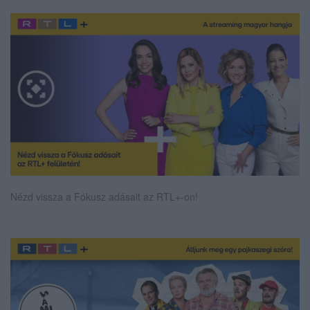
Nézd vissza a Fókusz adásait az RTL+-on!