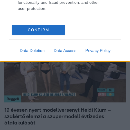
functionality and fraud prevention, and other
user protection.
Öt gyereket neveltek fel közösen – szinte sosem
mutatja meg férjét Ungár Anikó
CONFIRM
7:02
Data Deletion
Data Access
Privacy Policy
Reggeli
19 évesen nyert modellversenyt Heidi Klum –
szakértő elemzi a szupermodell évtizedes
átalakulását