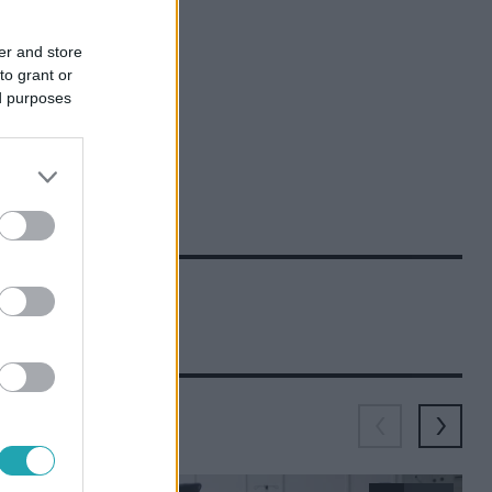
er and store
to grant or
ed purposes