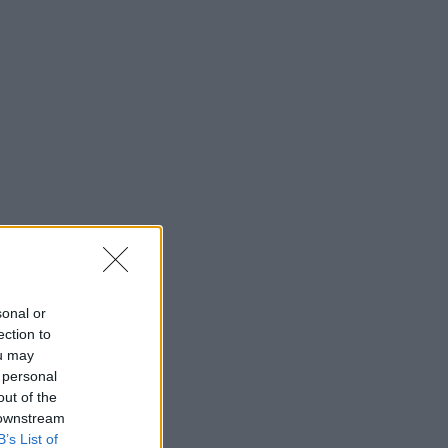
sonal or
ection to
 kell
ou may
 personal
je mellett
out of the
 downstream
B’s List of