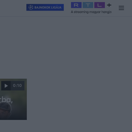
y
#
RTL+
#
Exek csatája 2026
#
Celeb vagyok, ments ki innen
#
H
0:10
rba,