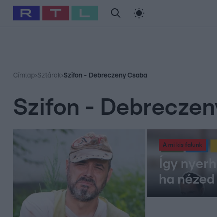
#
Babits Marcella
#
Szellő István
#
Most Wanted
#
Gallusz Ni
Címlap
›
Sztárok
›
Szifon - Debreczeny Csaba
Szifon - Debrecze
A mi kis falunk
Így nyerh
ha nézed 