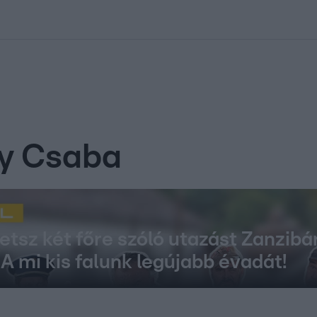
kolett
#
Időjárás
#
RTL műsor
#
Víz
#
Magyar Péter
#
Csillagjeg
ny Csaba
etsz két főre szóló utazást Zanzibá
A mi kis falunk legújabb évadát!