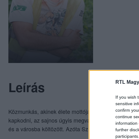
Leírás
RTL Magy
If you wish 
sensitive in
Közmunkás, akinek élete mottója, hogy amit ma megi
confirm you
continue se
kapkodni, az sajnos úgyis megvárja. Felesége, Marcs
information 
és a városba költözött. Azóta Szifon és Baki még több
further disc
participants