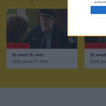
authenti
A mi kis falunk
A mi kis falunk
10. évad 16. rész
10. évad
2026. június 27. 17:45
2026. jún