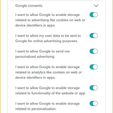
Google consents
I want to allow Google to enable storage
related to advertising like cookies on web or
device identifiers in apps.
Az Árulók – Gyilkosság a kastélyban
I want to allow my user data to be sent to
Google for online advertising purposes.
2024. november 16. 9:00
Polgár Ildikó Az Árulókról: A felesleges
I want to allow Google to send me
konfliktusokba lehet belebukni
personalized advertising.
Polgár Ildikót Az Árulók - Gyilkosság a kastélyban előző
I want to allow Google to enable storage
évada annyira beszippantotta, hogy az összes epizódot
related to analytics like cookies on web or
egy éjszaka alatt nézte meg. Ildikó végig azon
device identifiers in apps.
gondolkozott, ő mit csinálna másképp a játékosok
helyében, és azt a következtetést vonta le, hogy ezt a
I want to allow Google to enable storage
játékot csak azok nyerhetik meg, akik képesek fenntartani
related to functionality of the website or app.
a látszat és a valóság közötti nagyon törékeny
I want to allow Google to enable storage
egyensúlyt.
2:46
related to personalization.