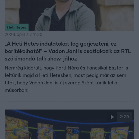
Heti Hetes
2026. április 7. 11:30
„A Heti Hetes indulatokat fog gerjeszteni, ez
borítékolható!” – Vadon Jani is csatlakozik az RTL
szókimondó talk show-jához
Nemrég kiderült, hogy Parti Nóra és Fancsikai Eszter is
feltűnik majd a Heti Hetesben, most pedig már az sem
titok, hogy Vadon Jani is új szereplőként tűnik fel a
műsorban!
2:29