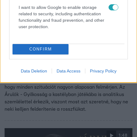
I want to allow Google to enable storage
related to security, including authentication
functionality and fraud prevention, and other
user protection.
CONFIRM
Az Árulók – Gyilkosság a kastélyban
2024. november 15. 9:00
Kovács Zsuzsanna: Most én akarok a rosszfiú lenni
Data Deletion
Data Access
Privacy Policy
Kovács Zuzsanna személyi testőrként fontosnak tartja,
hogy minden szituációt nagyon alaposan felmérjen. Az
Árulók - Gyilkosság a kastélyban játékába is analitikus
szemlélettel érkezik, viszont most azt szeretné, hogy ne
neki kelljen felderítenie a rosszfiúkat.
1:48