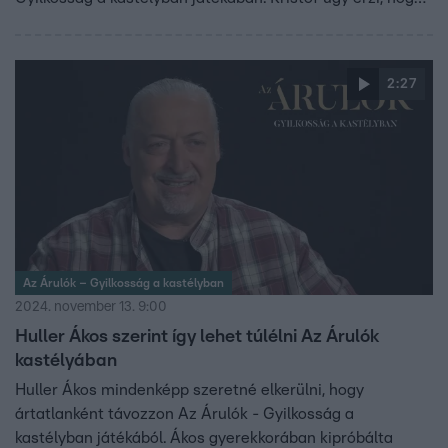
személyiségéből fakadó ravasz karaktere miatt
hátrányból indul majd a játékban, viszont ezt is csak egy
újabb izgalmas kihívásként fogja fel.
2:27
Az Árulók – Gyilkosság a kastélyban
2024. november 13. 9:00
Huller Ákos szerint így lehet túlélni Az Árulók
kastélyában
Huller Ákos mindenképp szeretné elkerülni, hogy
ártatlanként távozzon Az Árulók - Gyilkosság a
kastélyban játékából. Ákos gyerekkorában kipróbálta