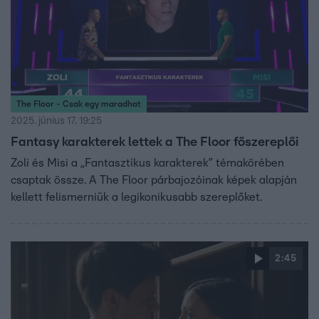
The Floor - Csak egy maradhat
2025. június 17. 19:25
Fantasy karakterek lettek a The Floor főszereplői
Zoli és Misi a „Fantasztikus karakterek” témakörében
csaptak össze. A The Floor párbajozóinak képek alapján
kellett felismerniük a legikonikusabb szereplőket.
2:45