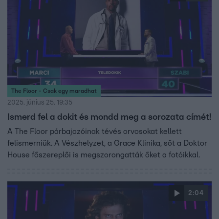
The Floor - Csak egy maradhat
2025. június 25. 19:35
Ismerd fel a dokit és mondd meg a sorozata címét!
A The Floor párbajozóinak tévés orvosokat kellett
felismerniük. A Vészhelyzet, a Grace Klinika, sőt a Doktor
House főszereplői is megszorongatták őket a fotóikkal.
2:04