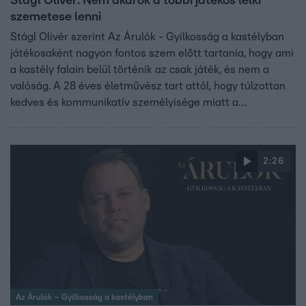
Stágl Olivér: Nem akarok a többi játékos lelki
szemetese lenni
Stágl Olivér szerint Az Árulók - Gyilkosság a kastélyban
játékosaként nagyon fontos szem előtt tartania, hogy ami
a kastély falain belül történik az csak játék, és nem a
valóság. A 28 éves életművész tart attól, hogy túlzottan
kedves és kommunikatív személyisége miatt a
játékostársaira fog koncentrálni, ezáltal pedig elveszti a
fókuszt valódi céljáról.
2:26
Az Árulók – Gyilkosság a kastélyban