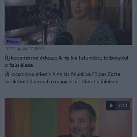
Fókusz
2026. április 17. 19:30
Új kocsmáros érkezik A mi kis falunkba, felbolydul
a falu élete
Új kocsmáros érkezik A mi kis falunkba: Földes Eszter
karaktere felpezsdíti a megszokott életet a faluban.
2:10