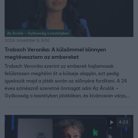
Az Árulók – Gyilkosság a kastélyban
2024. november 6. 9:00
Trabach Veronika: A külsőmmel könnyen
megtévesztem az embereket
Trabach Veronika szerint az emberek hajlamosak
felületesen megítélni őt a külseje alapján, ezt pedig
igyekszik majd a játék során az előnyére fordítani. A 24
éves színésznő szeretné önmagát adni Az Árulók –
Gyilkosság a kastélyban játékában, és kíváncsian várja,
hogy milyen ismeretlen oldalát hozza majd elő egy ekkora
stresszhelyzet.
4:23