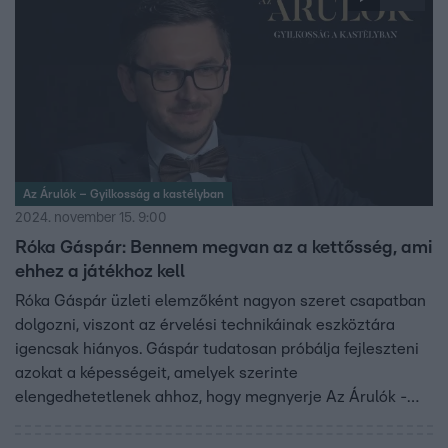
Az Árulók – Gyilkosság a kastélyban
2024. november 15. 9:00
Róka Gáspár: Bennem megvan az a kettősség, ami
ehhez a játékhoz kell
Róka Gáspár üzleti elemzőként nagyon szeret csapatban
dolgozni, viszont az érvelési technikáinak eszköztára
igencsak hiányos. Gáspár tudatosan próbálja fejleszteni
azokat a képességeit, amelyek szerinte
elengedhetetlenek ahhoz, hogy megnyerje Az Árulók -
Gyilkosság a kastélyban játékát, de úgy gondolja, hogy
személyiségéből fakadóan az első pillanattól kezdve