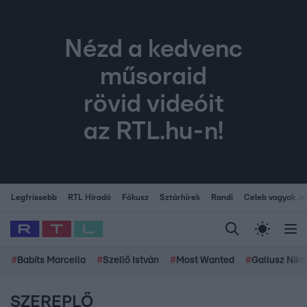
Nézd a kedvenc
műsoraid
rövid videóit
az RTL.hu-n!
Legfrissebb
RTL Híradó
Fókusz
Sztárhírek
Randi
Celeb vagyok, me
#
Babits Marcella
#
Szellő István
#
Most Wanted
#
Gallusz Niko
SZEREPLŐ