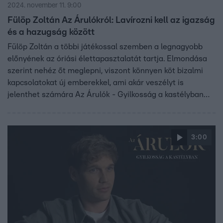
2024. november 11. 9:00
Fülöp Zoltán Az Árulókról: Lavírozni kell az igazság
és a hazugság között
Fülöp Zoltán a többi játékossal szemben a legnagyobb
előnyének az óriási élettapasztalatát tartja. Elmondása
szerint nehéz őt meglepni, viszont könnyen köt bizalmi
kapcsolatokat új emberekkel, ami akár veszélyt is
jelenthet számára Az Árulók - Gyilkosság a kastélyban
játékában.
3:00