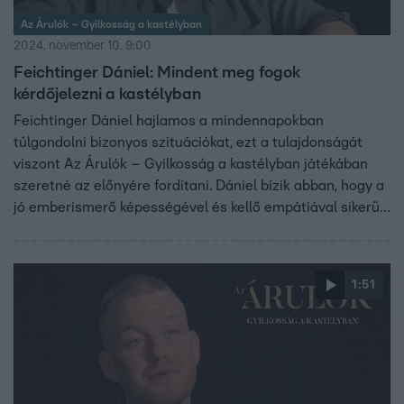
Az Árulók – Gyilkosság a kastélyban
2024. november 10. 9:00
Feichtinger Dániel: Mindent meg fogok
kérdőjelezni a kastélyban
Feichtinger Dániel hajlamos a mindennapokban
túlgondolni bizonyos szituációkat, ezt a tulajdonságát
viszont Az Árulók – Gyilkosság a kastélyban játékában
szeretné az előnyére fordítani. Dániel bízik abban, hogy a
jó emberismerő képességével és kellő empátiával sikerül
a végsőkig eljutnia a játékban.
1:51