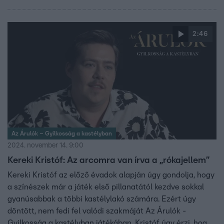
tudna napközban „nyomozni”.
2:46
Az Árulók – Gyilkosság a kastélyban
2024. november 14. 9:00
Kereki Kristóf: Az arcomra van írva a „rókajellem”
Kereki Kristóf az előző évadok alapján úgy gondolja, hogy
a színészek már a játék első pillanatától kezdve sokkal
gyanúsabbak a többi kastélylakó számára. Ezért úgy
döntött, nem fedi fel valódi szakmáját Az Árulók -
Gyilkosság a kastélyban játékában. Kristóf úgy érzi, hogy