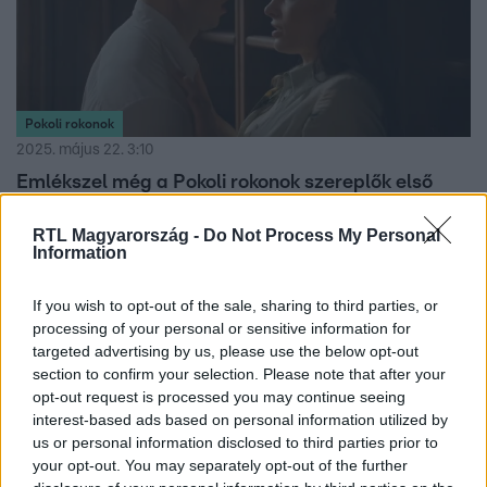
Pokoli rokonok
2025. május 22. 3:10
Emlékszel még a Pokoli rokonok szereplők első
csókjára?
RTL Magyarország -
Do Not Process My Personal
Zsófi és Olivér első találkozása mindenkit levett a lábáról
Information
– nézd meg a Pokoli rokonok szereplők legforróbb és
legütősebb jelenetét!
If you wish to opt-out of the sale, sharing to third parties, or
processing of your personal or sensitive information for
targeted advertising by us, please use the below opt-out
section to confirm your selection. Please note that after your
2:02
opt-out request is processed you may continue seeing
interest-based ads based on personal information utilized by
us or personal information disclosed to third parties prior to
your opt-out. You may separately opt-out of the further