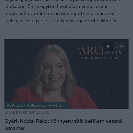
játékában. Enikő egykori hivatásos nyomozóként
megtanult az emberek arcáról rejtett információkat
leolvasni, és úgy érzi, ez a képessége ártatlanként és
árulóként is hasznára fog válni.
2:14
Az Árulók – Gyilkosság a kastélyban
2024. november 12. 9:00
Győri-Nádai Réka: Könnyen válik belőlem vezető
karakter