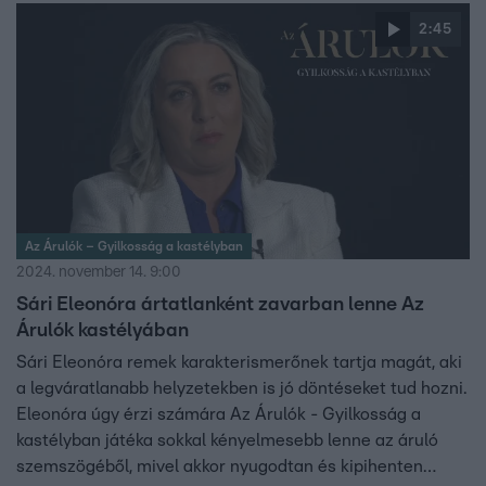
ártalmatlan karakternek fog tűnni.
2:45
Az Árulók – Gyilkosság a kastélyban
2024. november 14. 9:00
Sári Eleonóra ártatlanként zavarban lenne Az
Árulók kastélyában
Sári Eleonóra remek karakterismerőnek tartja magát, aki
a legváratlanabb helyzetekben is jó döntéseket tud hozni.
Eleonóra úgy érzi számára Az Árulók - Gyilkosság a
kastélyban játéka sokkal kényelmesebb lenne az áruló
szemszögéből, mivel akkor nyugodtan és kipihenten