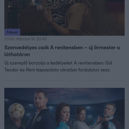
Fókusz
2026. március 18. 20:40
Szenvedélyes csók A renitensben – új őrmester a
láthatáron
Új szereplő borzolja a kedélyeket A renitensben: Gál
Teodor és Reni kapcsolata váratlan fordulatot vesz.