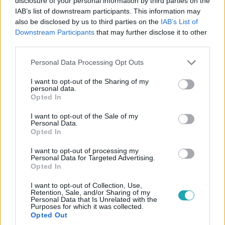
disclosure of your personal information by third parties on the
IAB’s list of downstream participants. This information may
also be disclosed by us to third parties on the
IAB’s List of
Downstream Participants
that may further disclose it to other
third parties.
Az Árulók – Gyilkosság a kastélyban
Please note that this website/app uses one or more Google
Personal Data Processing Opt Outs
2024. november 16. 9:00
services and may gather and store information including but
dr. Rátkai Tímea: Végig hazudni és manipulálni
not limited to your visit or usage behaviour. You may click to
I want to opt-out of the Sharing of my
personal data.
grant or deny consent to Google and its third-party tags to
fogok
Opted In
use your data for below specified purposes in below Google
Dr. Rátkai Tímea hazugságok mögé bújva érkezik a
consent section.
I want to opt-out of the Sale of my
kastélyba, hogy jogász doktori címe ne rémissze meg
Personal Data.
játékostársait. Tímea nagyon szeretné, ha az árulók
Opted In
behívnák őt maguk közé, és elképzelhetetlennek tartja,
I want to opt-out of processing my
hogy feladja Az Árulók - Gyilkosság a kastélyban játékát.
Personal Data for Targeted Advertising.
Opted In
I want to opt-out of Collection, Use,
Retention, Sale, and/or Sharing of my
3:01
Personal Data that Is Unrelated with the
Purposes for which it was collected.
Opted Out