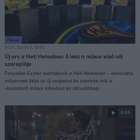
Fókusz
2026. április 2. 18:40
Új arc a Heti Hetesben: ő lesz a műsor első női
szereplője
Fancsikai Eszter csatlakozik a Heti Heteshez – elmondta,
milyennek látja az új csapatot és szerinte mik a
visszatérő műsor kihívásai és aktualitásai.
4:55