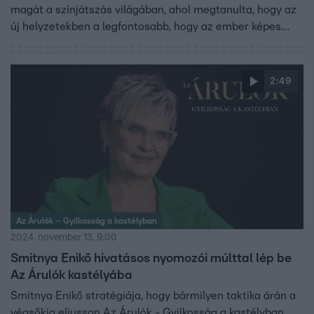
magát a színjátszás világában, ahol megtanulta, hogy az
új helyzetekben a legfontosabb, hogy az ember képes
legyen alkalmazkodni és improvizálni. Az
ingatlanközvetítő Az Árulók - Gyilkosság a kastélyban
játékára egy olyan kalandként tekint, amiben a
2:49
legnagyobb kihívás a túlélés.
Az Árulók – Gyilkosság a kastélyban
2024. november 13. 9:00
Smitnya Enikő hivatásos nyomozói múlttal lép be
Az Árulók kastélyába
Smitnya Enikő stratégiája, hogy bármilyen taktika árán a
végsőkig eljusson Az Árulók - Gyilkosság a kastélyban