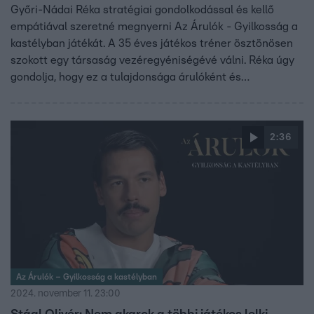
Győri-Nádai Réka stratégiai gondolkodással és kellő
empátiával szeretné megnyerni Az Árulók - Gyilkosság a
kastélyban játékát. A 35 éves játékos tréner ösztönösen
szokott egy társaság vezéregyéniségévé válni. Réka úgy
gondolja, hogy ez a tulajdonsága árulóként és
ártatlanként is előnyére fog válni a kastélyban.
2:36
Az Árulók – Gyilkosság a kastélyban
2024. november 11. 23:00