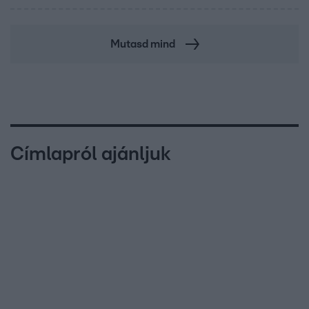
Mutasd mind
Címlapról ajánljuk