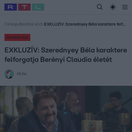
Legfrissebb
RTL Híradó
Fókusz
Sztárhírek
Randi
Celeb vagyok, me
#
Babits Marcella
#
Szellő István
#
Most Wanted
#
Gallusz Niko
Címlap
›
Barátok közt
›
EXKLUZÍV: Szerednyey Béla karaktere felforgatja Berényi Claudia életét
Barátok közt
EXKLUZÍV: Szerednyey Béla karaktere
felforgatja Berényi Claudia életét
rtl.hu