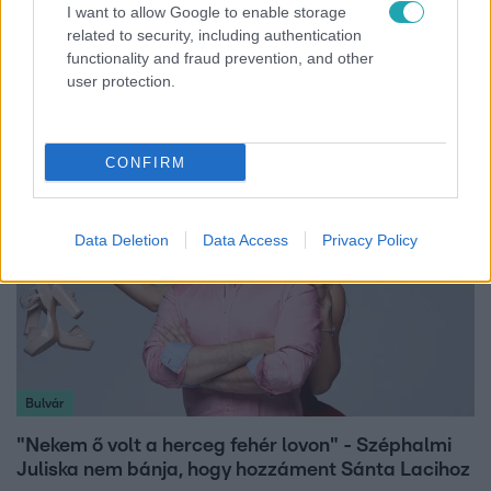
I want to allow Google to enable storage
Életmód
related to security, including authentication
functionality and fraud prevention, and other
Ez a nyári lábbeli észrevétlenül nyírja ki a bokádat
user protection.
és a gerincedet
CONFIRM
Data Deletion
Data Access
Privacy Policy
Bulvár
"Nekem ő volt a herceg fehér lovon" - Széphalmi
Juliska nem bánja, hogy hozzáment Sánta Lacihoz