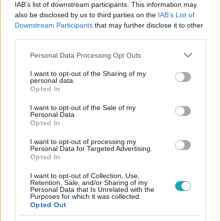
IAB’s list of downstream participants. This information may
#
BARÁTOK KÖZT
#
EXTRA VIDEÓK
#
KARAKTER
also be disclosed by us to third parties on the
IAB’s List of
#
SZEREPLŐ
#
INTERJÚ
#
EXTRA VIDEÓ
Downstream Participants
that may further disclose it to other
third parties.
#
SZEREDNYEY BÉLA
#
BERÉNYI CLAUDIA
#
SOROZAT
Please note that this website/app uses one or more Google
Personal Data Processing Opt Outs
#
RTL KLUB
#
RTL
services and may gather and store information including but
not limited to your visit or usage behaviour. You may click to
I want to opt-out of the Sharing of my
personal data.
grant or deny consent to Google and its third-party tags to
Opted In
use your data for below specified purposes in below Google
consent section.
I want to opt-out of the Sale of my
Personal Data.
Opted In
Népszerű
I want to opt-out of processing my
Personal Data for Targeted Advertising.
Opted In
I want to opt-out of Collection, Use,
Retention, Sale, and/or Sharing of my
Personal Data that Is Unrelated with the
Purposes for which it was collected.
Opted Out