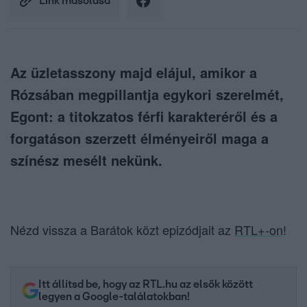
Link másolása
Az üzletasszony majd elájul, amikor a
Rózsában megpillantja egykori szerelmét,
Egont: a titokzatos férfi karakteréről és a
forgatáson szerzett élményeiről maga a
színész mesélt nekünk.
Nézd vissza a Barátok közt epizódjait az
RTL+-on
!
Itt állítsd be, hogy az RTL.hu az elsők között
legyen a Google-találatokban!