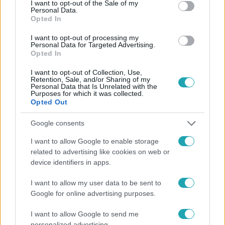
I want to opt-out of the Sale of my
Personal Data.
Opted In
#
AZ ÁRULÓK – GYILKOSSÁG A KASTÉLYBAN
#
RTL
#
EXTRA VIDEÓK
#
VIDEÓ
#
INTERJÚK
I want to opt-out of processing my
Personal Data for Targeted Advertising.
#
KOVÁCS ZSUZSANNA
#
AZ ÁRULÓK 3. ÉVAD
Opted In
#
SZEREPLŐ
#
INTERJÚ
I want to opt-out of Collection, Use,
Retention, Sale, and/or Sharing of my
Personal Data that Is Unrelated with the
Purposes for which it was collected.
Opted Out
Google consents
I want to allow Google to enable storage
related to advertising like cookies on web or
Népszerű
device identifiers in apps.
I want to allow my user data to be sent to
Google for online advertising purposes.
I want to allow Google to send me
personalized advertising.