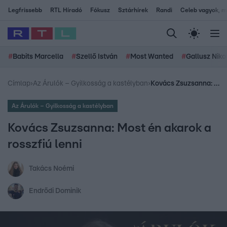
Legfrissebb
RTL Híradó
Fókusz
Sztárhírek
Randi
Celeb vagyok, me
#
Babits Marcella
#
Szellő István
#
Most Wanted
#
Gallusz Niko
Címlap
›
Az Árulók – Gyilkosság a kastélyban
›
Kovács Zsuzsanna: Most én akarok a rosszfiú lenni
Az Árulók – Gyilkosság a kastélyban
Kovács Zsuzsanna: Most én akarok a
rosszfiú lenni
Takács Noémi
Endrődi Dominik