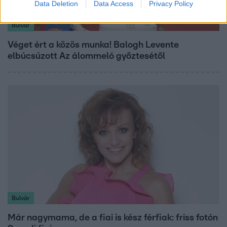
Data Deletion
Data Access
Privacy Policy
Bulvár
Véget ért a közös munka! Balogh Levente
elbúcsúzott Az álommeló győztesétől
Bulvár
Már nagymama, de a fiai is kész férfiak: friss fotón