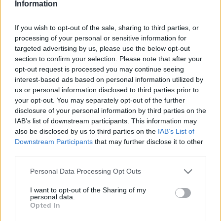
Information
legyen a Google-találatokban!
If you wish to opt-out of the sale, sharing to third parties, or
processing of your personal or sensitive information for
targeted advertising by us, please use the below opt-out
section to confirm your selection. Please note that after your
opt-out request is processed you may continue seeing
interest-based ads based on personal information utilized by
us or personal information disclosed to third parties prior to
your opt-out. You may separately opt-out of the further
disclosure of your personal information by third parties on the
IAB’s list of downstream participants. This information may
also be disclosed by us to third parties on the
IAB’s List of
Kövess minket, és értesülj a friss hírekről a
Downstream Participants
that may further disclose it to other
Facebookon is!
third parties.
Please note that this website/app uses one or more Google
Personal Data Processing Opt Outs
Követem
services and may gather and store information including but
not limited to your visit or usage behaviour. You may click to
I want to opt-out of the Sharing of my
personal data.
grant or deny consent to Google and its third-party tags to
Opted In
use your data for below specified purposes in below Google
consent section.