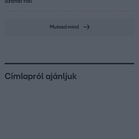
Szandi fiai
Mutasd mind
Címlapról ajánljuk