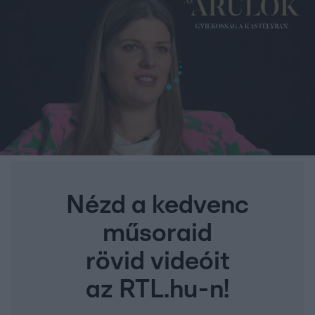
Nézd a kedvenc
műsoraid
rövid videóit
az RTL.hu-n!