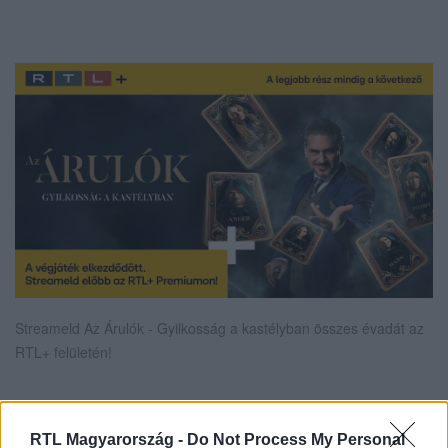
Streameld Az Árulók - Gyilkosság a kastélyban összes évadát az
RTL+ felületén!
Itt állítsd be, hogy az RTL.hu az elsők között
RTL Magyarország -
Do Not Process My Personal