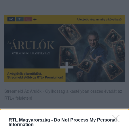
Streameld Az Árulók - Gyilkosság a kastélyban összes évadát az
RTL+ felületén!
RTL Magyarország -
Do Not Process My Personal
Itt állítsd be, hogy az RTL.hu az elsők között
Information
legyen a Google-találatokban!