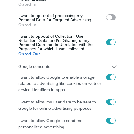
Opted In
#
AZ ÁRULÓK – GYILKOSSÁG A KASTÉLYBAN
#
RTL
I want to opt-out of processing my
#
EXTRA VIDEÓK
#
FEICHTINGER DÁNIEL
#
VIDEÓ
Personal Data for Targeted Advertising.
Opted In
#
AZ ÁRULÓK 3. ÉVAD
#
SZEREPLŐ
#
INTERJÚ
I want to opt-out of Collection, Use,
Retention, Sale, and/or Sharing of my
Personal Data that Is Unrelated with the
Purposes for which it was collected.
Opted Out
Google consents
I want to allow Google to enable storage
Népszerű
related to advertising like cookies on web or
device identifiers in apps.
I want to allow my user data to be sent to
Google for online advertising purposes.
I want to allow Google to send me
personalized advertising.