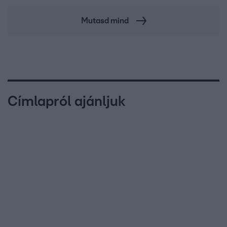
Mutasd mind
Címlapról ajánljuk