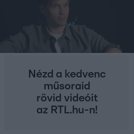
Nézd a kedvenc
műsoraid
rövid videóit
az RTL.hu-n!