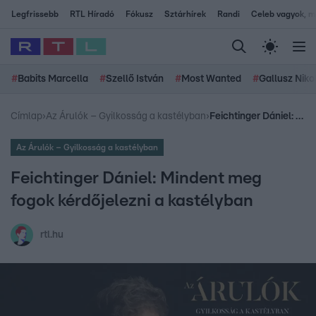
Legfrissebb
RTL Híradó
Fókusz
Sztárhírek
Randi
Celeb vagyok, me
#
Babits Marcella
#
Szellő István
#
Most Wanted
#
Gallusz Niko
Címlap
›
Az Árulók – Gyilkosság a kastélyban
›
Feichtinger Dániel: Mindent meg fogok kérdőjelezni a kastélyban
Az Árulók – Gyilkosság a kastélyban
Feichtinger Dániel: Mindent meg
fogok kérdőjelezni a kastélyban
rtl.hu