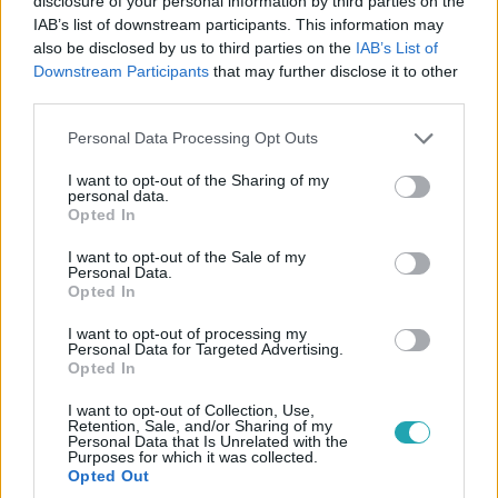
disclosure of your personal information by third parties on the
2023. szeptember 21. 16:47
IAB’s list of downstream participants. This information may
also be disclosed by us to third parties on the
IAB’s List of
Videó: pocokkal játszik egy róka a Bükkben
Downstream Participants
that may further disclose it to other
Mint két fura kinézetű kiskutya.
third parties.
Please note that this website/app uses one or more Google
Personal Data Processing Opt Outs
services and may gather and store information including but
not limited to your visit or usage behaviour. You may click to
I want to opt-out of the Sharing of my
personal data.
grant or deny consent to Google and its third-party tags to
Opted In
use your data for below specified purposes in below Google
consent section.
I want to opt-out of the Sale of my
Personal Data.
Opted In
I want to opt-out of processing my
Personal Data for Targeted Advertising.
Opted In
Tudomány-Tech
I want to opt-out of Collection, Use,
Retention, Sale, and/or Sharing of my
2023. szeptember 18. 13:55
Personal Data that Is Unrelated with the
Purposes for which it was collected.
Felfedezték a világ első rótyáját, azaz róka-kutya
Opted Out
hibridét