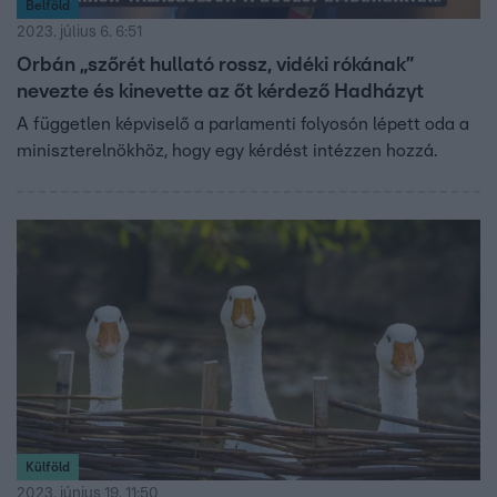
Belföld
2023. július 6. 6:51
Orbán „szőrét hullató rossz, vidéki rókának”
nevezte és kinevette az őt kérdező Hadházyt
A független képviselő a parlamenti folyosón lépett oda a
miniszterelnökhöz, hogy egy kérdést intézzen hozzá.
Külföld
2023. június 19. 11:50