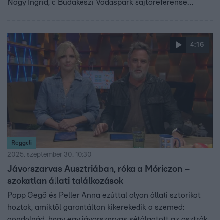
Nagy Ingrid, a Budakeszi Vadaspark sajtóreferense
szerint a rókák mindig is jelen voltak, csak ma már
gyakrabban tűnnek fel a városszéli kertekben. A
megfelelő viselkedéssel és a szabályok betartásával
4:16
megelőzhető, hogy a városi vadak valódi problémát
jelentsenek.
Reggeli
2025. szeptember 30. 10:30
Jávorszarvas Ausztriában, róka a Móriczon –
szokatlan állati találkozások
Papp Gegő és Peller Anna ezúttal olyan állati sztorikat
hoztak, amiktől garantáltan kikerekedik a szemed:
gondolnád, hogy egy jávorszarvas sétálgatott az osztrák