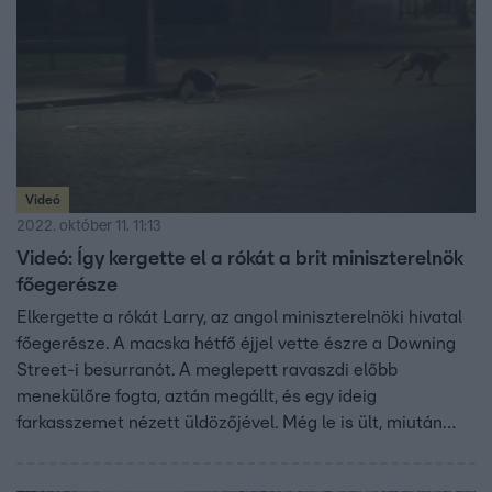
Videó
2022. október 11. 11:13
Videó: Így kergette el a rókát a brit miniszterelnök
főegerésze
Elkergette a rókát Larry, az angol miniszterelnöki hivatal
főegerésze. A macska hétfő éjjel vette észre a Downing
Street-i besurranót. A meglepett ravaszdi előbb
menekülőre fogta, aztán megállt, és egy ideig
farkasszemet nézett üldözőjével. Még le is ült, miután
azonban a ház őre sem mozdult, jobbnak látta a róka, ha
engedelmesen elsomfordál.