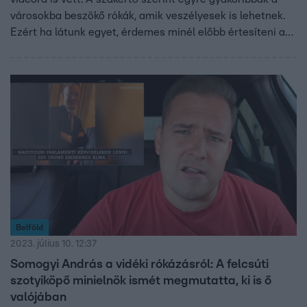
városokba beszökő rókák, amik veszélyesek is lehetnek.
Ezért ha látunk egyet, érdemes minél előbb értesíteni a
hatóságot.
Belföld
2023. július 10. 12:37
Somogyi András a vidéki rókázásról: A felcsúti
szotyiköpő minielnök ismét megmutatta, ki is ő
valójában