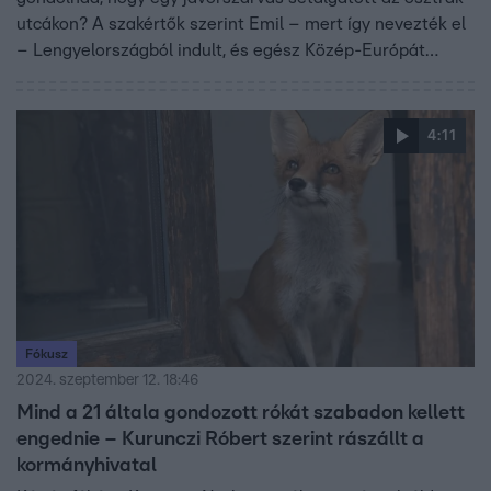
utcákon? A szakértők szerint Emil – mert így nevezték el
– Lengyelországból indult, és egész Közép-Európát
bejárta. De nem kell messzire mennünk, hiszen
Budapesten is feltűnt már róka a Móriczon vagy éppen
egy elszabadult emu a Normafánál.
4:11
Fókusz
2024. szeptember 12. 18:46
Mind a 21 általa gondozott rókát szabadon kellett
engednie – Kurunczi Róbert szerint rászállt a
kormányhivatal