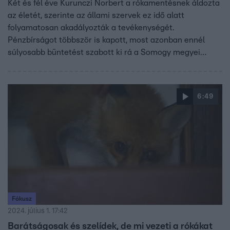
Két és fél éve Kurunczi Norbert a rókamentésnek áldozta
az életét, szerinte az állami szervek ez idő alatt
folyamatosan akadályozták a tevékenységét.
Pénzbírságot többször is kapott, most azonban ennél
súlyosabb büntetést szabott ki rá a Somogy megyei
vadászati hatóság. Kedden mind a 21, ápolás alatt lévő
rókáját szabadon kellett engednie.
6:49
Fókusz
2024. július 1. 17:42
Barátságosak és szelídek, de mi vezeti a rókákat