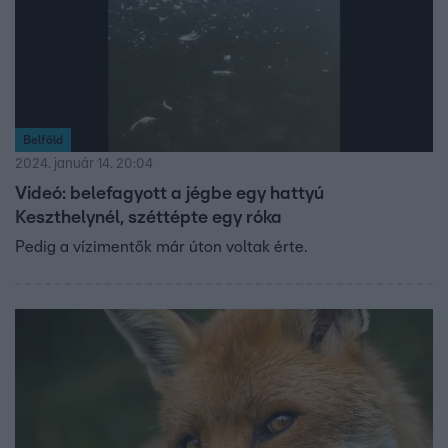
Belföld
2024. január 14. 20:04
Videó: belefagyott a jégbe egy hattyú
Keszthelynél, széttépte egy róka
Pedig a vízimentők már úton voltak érte.