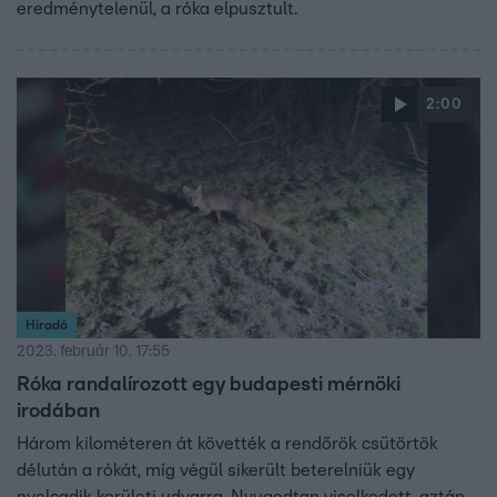
eredménytelenül, a róka elpusztult.
2:00
Híradó
2023. február 10. 17:55
Róka randalírozott egy budapesti mérnöki
irodában
Három kilométeren át követték a rendőrök csütörtök
délután a rókát, míg végül sikerült beterelniük egy