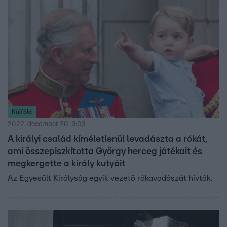
Külföld
2022. december 20. 9:03
A királyi család kíméletlenül levadászta a rókát,
ami összepiszkította György herceg játékait és
megkergette a király kutyáit
Az Egyesült Királyság egyik vezető rókavadászát hívták.