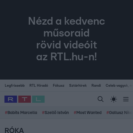
Nézd a kedvenc
műsoraid
rövid videóit
az RTL.hu-n!
Legfrissebb
RTL Híradó
Fókusz
Sztárhírek
Randi
Celeb vagyok, me
#
Babits Marcella
#
Szellő István
#
Most Wanted
#
Gallusz Niko
RÓKA