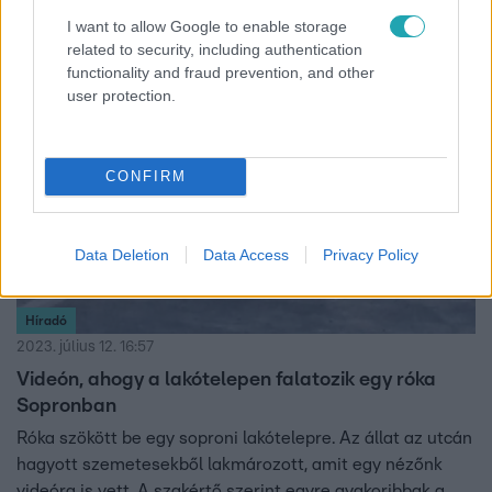
A kameracsapda lebuktatta az összejövetelt.
I want to allow Google to enable storage
related to security, including authentication
functionality and fraud prevention, and other
user protection.
1:51
CONFIRM
Data Deletion
Data Access
Privacy Policy
Híradó
2023. július 12. 16:57
Videón, ahogy a lakótelepen falatozik egy róka
Sopronban
Róka szökött be egy soproni lakótelepre. Az állat az utcán
hagyott szemetesekből lakmározott, amit egy nézőnk
videóra is vett. A szakértő szerint egyre gyakoribbak a