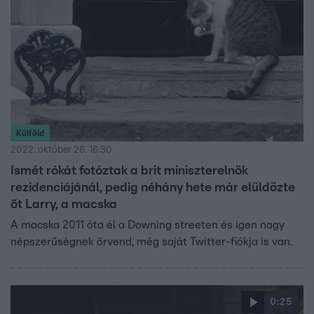
Külföld
2022. október 26. 16:30
Ismét rókát fotóztak a brit miniszterelnök
rezidenciájánál, pedig néhány hete már elüldözte
őt Larry, a macska
A macska 2011 óta él a Downing streeten és igen nagy
népszerűségnek örvend, még saját Twitter-fiókja is van.
0:25