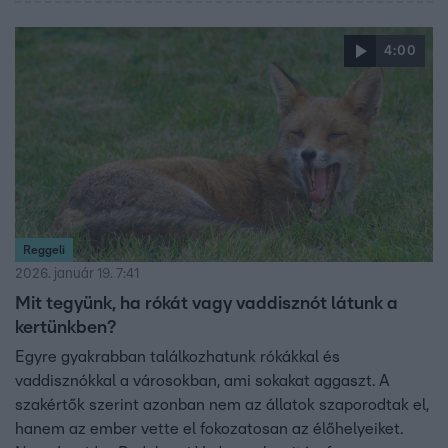
4:00
Reggeli
2026. január 19. 7:41
Mit tegyünk, ha rókát vagy vaddisznót látunk a
kertünkben?
Egyre gyakrabban találkozhatunk rókákkal és
vaddisznókkal a városokban, ami sokakat aggaszt. A
szakértők szerint azonban nem az állatok szaporodtak el,
hanem az ember vette el fokozatosan az élőhelyeiket.