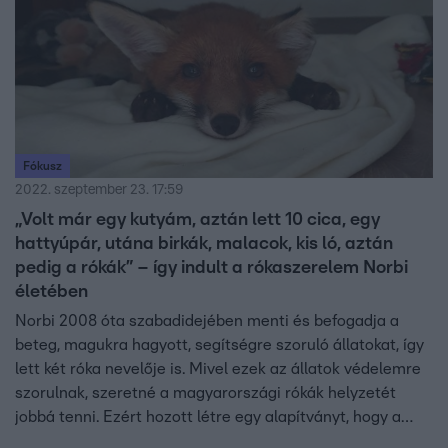
Fókusz
2022. szeptember 23. 17:59
„Volt már egy kutyám, aztán lett 10 cica, egy
hattyúpár, utána birkák, malacok, kis ló, aztán
pedig a rókák” – így indult a rókaszerelem Norbi
életében
Norbi 2008 óta szabadidejében menti és befogadja a
beteg, magukra hagyott, segítségre szoruló állatokat, így
lett két róka nevelője is. Mivel ezek az állatok védelemre
szorulnak, szeretné a magyarországi rókák helyzetét
jobbá tenni. Ezért hozott létre egy alapítványt, hogy a
mentést már nagyban csinálhassa. Bár önkéntesek eddig