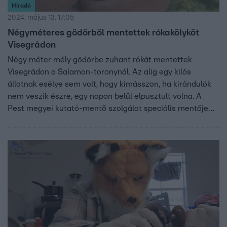
Híradó
2024. május 13. 17:05
Négyméteres gödörből mentettek rókakölyköt
Visegrádon
Négy méter mély gödörbe zuhant rókát mentettek
Visegrádon a Salamon-toronynál. Az alig egy kilós
állatnak esélye sem volt, hogy kimásszon, ha kirándulók
nem veszik észre, egy napon belül elpusztult volna. A
Pest megyei kutató-mentő szolgálat speciális mentője
ereszkedett le érte. A kisróka azóta már Dömösre került a
madármentőkhöz, ahol máris erőre kapott.