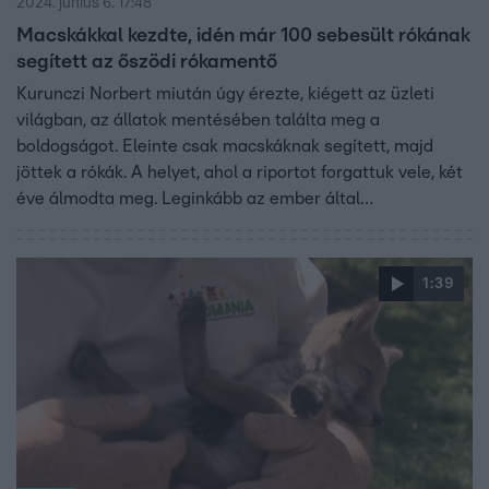
2024. június 6. 17:48
Macskákkal kezdte, idén már 100 sebesült rókának
segített az őszödi rókamentő
Kurunczi Norbert miután úgy érezte, kiégett az üzleti
világban, az állatok mentésében találta meg a
boldogságot. Eleinte csak macskáknak segített, majd
jöttek a rókák. A helyet, ahol a riportot forgattuk vele, két
éve álmodta meg. Leginkább az ember által
megsebesített, elárvult vörösöknek segít.
1:39