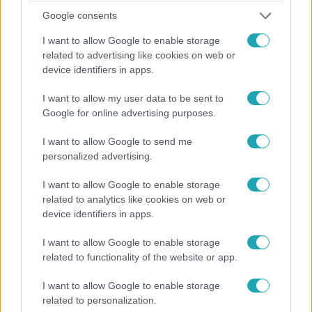
Google consents
A vadon élő rótyát elütötte egy autó, így került a
tudomány látóterébe.
I want to allow Google to enable storage
related to advertising like cookies on web or
device identifiers in apps.
I want to allow my user data to be sent to
Google for online advertising purposes.
I want to allow Google to send me
personalized advertising.
I want to allow Google to enable storage
related to analytics like cookies on web or
device identifiers in apps.
Belföld
I want to allow Google to enable storage
2023. július 24. 7:36
related to functionality of the website or app.
Videó: Titkos éjszakai találkozót adtak egymásnak
a Balaton-parton a nyilvánosságot kerülő vidrák,
I want to allow Google to enable storage
related to personalization.
borzok és rókák