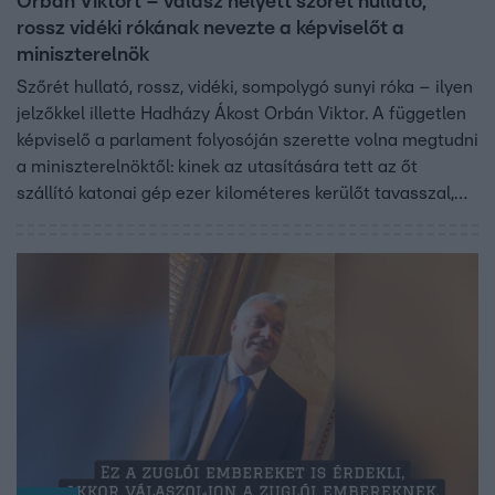
Orbán Viktort – válasz helyett szőrét hullató,
rossz vidéki rókának nevezte a képviselőt a
miniszterelnök
Szőrét hullató, rossz, vidéki, sompolygó sunyi róka – ilyen
jelzőkkel illette Hadházy Ákost Orbán Viktor. A független
képviselő a parlament folyosóján szerette volna megtudni
a miniszterelnöktől: kinek az utasítására tett az őt
szállító katonai gép ezer kilométeres kerülőt tavasszal,
hogy egyiptomi tárgyalásáról hazafelé feleségével
Toszkánában kirándulhasson. Választ nem kapott.
Hadházy Ákos szerint ez is bizonyítja: a miniszterelnök
gyáva.