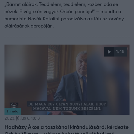
„Bármit aláírok. Tedd elém, tedd elém, közben oda se
nézek. Elvégre én vagyok Orbán pennája!” – mondta a
humorista Novák Katalint parodizálva a státusztörvény
aláírásának apropóján.
1:45
Híradó
2023. július 6. 18:16
Hadházy Ákos a toszkánai kirándulásáról kérdezte