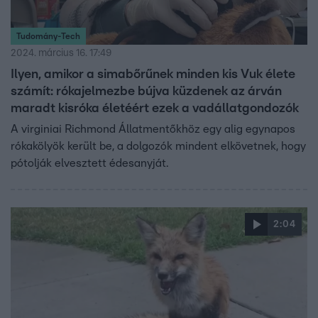
Tudomány-Tech
2024. március 16. 17:49
Ilyen, amikor a simabőrűnek minden kis Vuk élete
számít: rókajelmezbe bújva küzdenek az árván
maradt kisróka életéért ezek a vadállatgondozók
A virginiai Richmond Állatmentőkhöz egy alig egynapos
rókakölyök került be, a dolgozók mindent elkövetnek, hogy
pótolják elvesztett édesanyját.
2:04