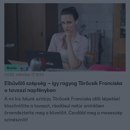
Bulvár
2026. március 17. 8:30
Elbűvölő szépség – így ragyog Törőcsik Franciska
a tavaszi napfényben
A mi kis falunk sztárja, Törőcsik Franciska idilli képekkel
köszöntötte a tavaszt, ráadásul natúr sminkben
örvendeztette meg a követőit. Csodáld meg a meseszép
színésznőt!