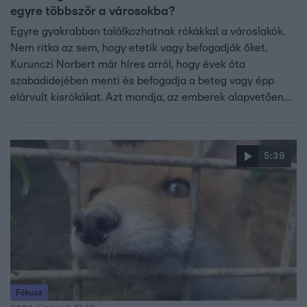
egyre többször a városokba?
Egyre gyakrabban találkozhatnak rókákkal a városlakók.
Nem ritka az sem, hogy etetik vagy befogadják őket.
Kurunczi Norbert már híres arról, hogy évek óta
szabadidejében menti és befogadja a beteg vagy épp
elárvult kisrókákat. Azt mondja, az emberek alapvetően
félreismerik őket, pedig rókák szerethető, intelligens
állatok, akik pockokat, patkányokat is megfognak és
éppen ők kerültek veszélybe az emberek miatt.
5:39
Fókusz