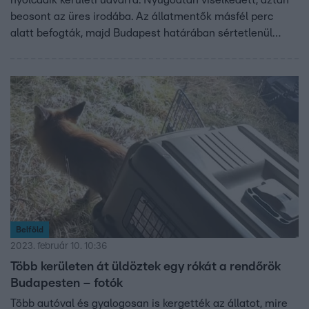
nyolcadik kerületi udvarra. Nyugodtan viselkedett, aztán
beosont az üres irodába. Az állatmentők másfél perc
alatt befogták, majd Budapest határában sértetlenül
elengedték.
Belföld
2023. február 10. 10:36
Több kerületen át üldöztek egy rókát a rendőrök
Budapesten – fotók
Több autóval és gyalogosan is kergették az állatot, mire