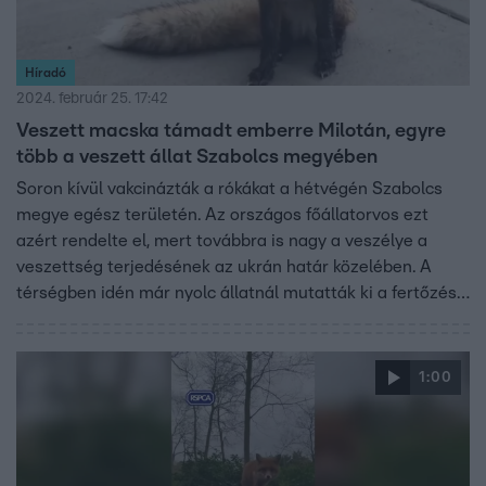
Híradó
2024. február 25. 17:42
Veszett macska támadt emberre Milotán, egyre
több a veszett állat Szabolcs megyében
Soron kívül vakcinázták a rókákat a hétvégén Szabolcs
megye egész területén. Az országos főállatorvos ezt
azért rendelte el, mert továbbra is nagy a veszélye a
veszettség terjedésének az ukrán határ közelében. A
térségben idén már nyolc állatnál mutatták ki a fertőzést,
néhány héttel ezelőtt pedig Milotán emberre támadt egy
veszett macska.
1:00