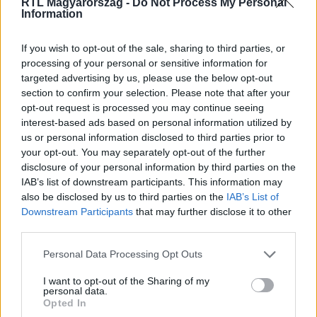
RTL Magyarország -
Do Not Process My Personal
Information
If you wish to opt-out of the sale, sharing to third parties, or
Itt állítsd be, hogy az RTL.hu az elsők között
processing of your personal or sensitive information for
legyen a Google-találatokban!
targeted advertising by us, please use the below opt-out
section to confirm your selection. Please note that after your
opt-out request is processed you may continue seeing
interest-based ads based on personal information utilized by
us or personal information disclosed to third parties prior to
your opt-out. You may separately opt-out of the further
disclosure of your personal information by third parties on the
IAB’s list of downstream participants. This information may
also be disclosed by us to third parties on the
IAB’s List of
Downstream Participants
that may further disclose it to other
third parties.
Please note that this website/app uses one or more Google
Personal Data Processing Opt Outs
Kövess minket, és értesülj a friss hírekről a
services and may gather and store information including but
Facebookon is!
not limited to your visit or usage behaviour. You may click to
I want to opt-out of the Sharing of my
personal data.
grant or deny consent to Google and its third-party tags to
Opted In
use your data for below specified purposes in below Google
Követem