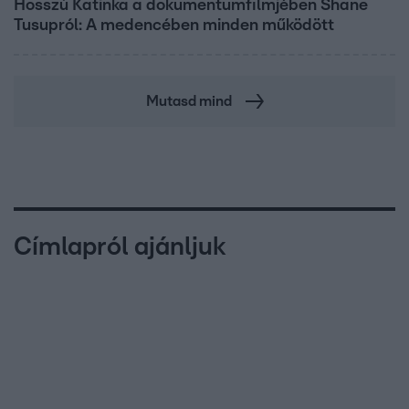
Hosszú Katinka a dokumentumfilmjében Shane
Tusupról: A medencében minden működött
Mutasd mind
Címlapról ajánljuk