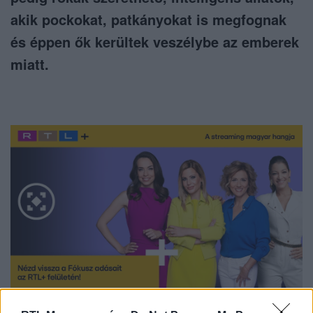
akik pockokat, patkányokat is megfognak
és éppen ők kerültek veszélybe az emberek
miatt.
Nézd vissza a Fókusz adásait az RTL+-on!