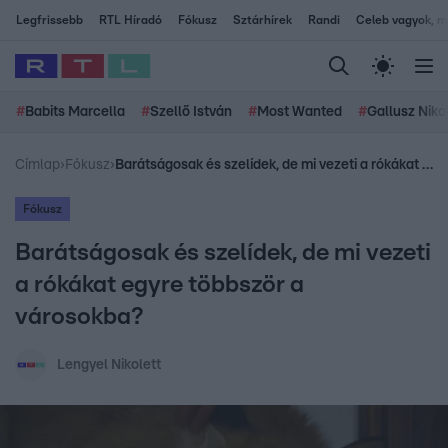
Legfrissebb
RTL Híradó
Fókusz
Sztárhírek
Randi
Celeb vagyok, me
#
Babits Marcella
#
Szellő István
#
Most Wanted
#
Gallusz Niko
Címlap
›
Fókusz
›
Barátságosak és szelídek, de mi vezeti a rókákat egyre többször a városokba?
Fókusz
Barátságosak és szelídek, de mi vezeti
a rókákat egyre többször a
városokba?
Lengyel Nikolett