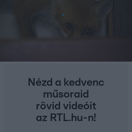
Nézd a kedvenc
műsoraid
rövid videóit
az RTL.hu-n!