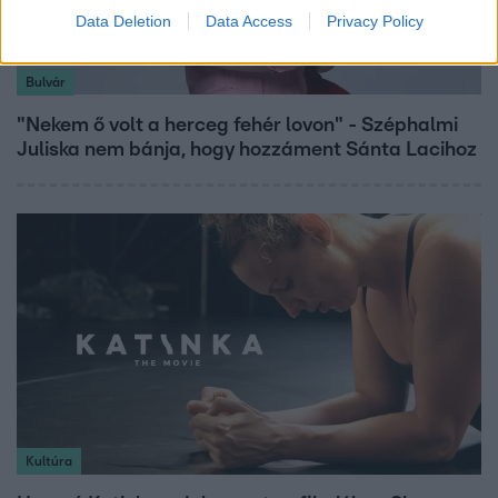
Data Deletion
Data Access
Privacy Policy
Bulvár
"Nekem ő volt a herceg fehér lovon" - Széphalmi
Juliska nem bánja, hogy hozzáment Sánta Lacihoz
Kultúra