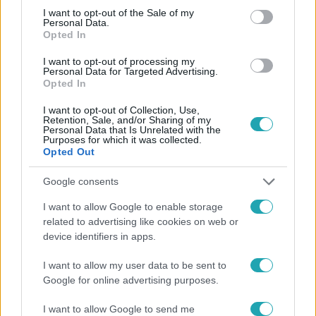
consent section.
I want to opt-out of the Sale of my
Personal Data.
Opted In
I want to opt-out of processing my
Personal Data for Targeted Advertising.
Opted In
#
FÓKUSZ
#
VIDEÓ
#
ADÁSRÉSZLETEK
#
BELFÖLD
I want to opt-out of Collection, Use,
#
RÓKA
#
VÁROSOK
#
ÁLLATOK
#
SZELÍD
Retention, Sale, and/or Sharing of my
Personal Data that Is Unrelated with the
Purposes for which it was collected.
Opted Out
Google consents
I want to allow Google to enable storage
related to advertising like cookies on web or
Népszerű
device identifiers in apps.
I want to allow my user data to be sent to
Google for online advertising purposes.
I want to allow Google to send me