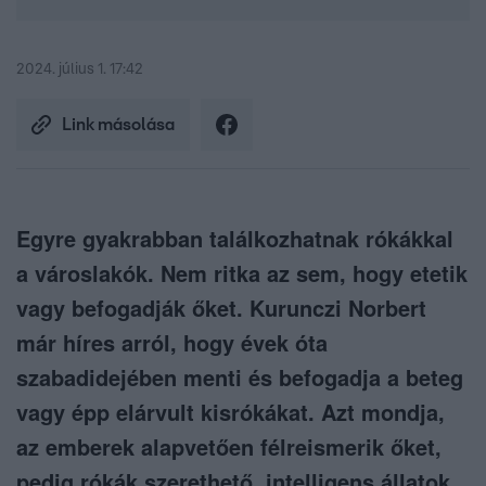
2024. július 1. 17:42
Link másolása
Egyre gyakrabban találkozhatnak rókákkal
a városlakók. Nem ritka az sem, hogy etetik
vagy befogadják őket. Kurunczi Norbert
már híres arról, hogy évek óta
szabadidejében menti és befogadja a beteg
vagy épp elárvult kisrókákat. Azt mondja,
az emberek alapvetően félreismerik őket,
pedig rókák szerethető, intelligens állatok,