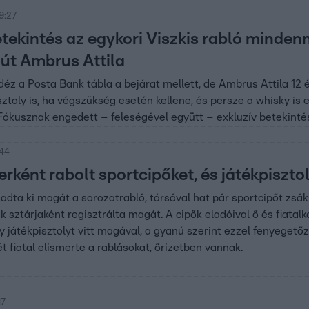
9:27
tekintés az egykori Viszkis rabló mindenn
jút Ambrus Attila
déz a Posta Bank tábla a bejárat mellett, de Ambrus Attila 12 é
isztoly is, ha végszükség esetén kellene, és persze a whisky is
Fókusznak engedett – feleségével együtt – exkluzív betekinté
:44
ként rabolt sportcipőket, és játékpiszto
dta ki magát a sorozatrabló, társával hat pár sportcipőt zsák
k sztárjaként regisztrálta magát. A cipők eladóival ő és fiatal
 játékpisztolyt vitt magával, a gyanú szerint ezzel fenyegető
ét fiatal elismerte a rablásokat, őrizetben vannak.
17