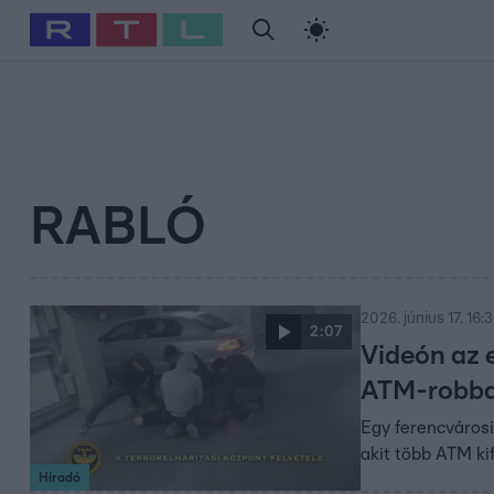
#
Babits Marcella
#
Szellő István
#
Most Wanted
#
Gallusz Ni
RABLÓ
2026. június 17. 16:
2:07
Videón az e
ATM-robb
Egy ferencvárosi
akit több ATM ki
Híradó