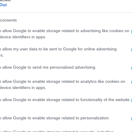
ták a pizzafutár kirablóit, akik miatt „no
Out
ltek ki Lajosmizsén
consents
en egy lajosmizsei büfés listát készített az utcákról, ahová ne
o allow Google to enable storage related to advertising like cookies on
evice identifiers in apps.
o allow my user data to be sent to Google for online advertising
12:18
s.
gy a biciklitolvaj összebarátkozik a csal
to allow Google to send me personalized advertising.
 amelyiktől lopott
nagyon távol áll a házőrzés.
o allow Google to enable storage related to analytics like cookies on
evice identifiers in apps.
o allow Google to enable storage related to functionality of the website
3
o allow Google to enable storage related to personalization.
gták el a grúz férfit, aki társaival 2018
o allow Google to enable storage related to security, including