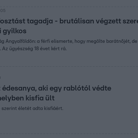
:05
ifosztást tagadja - brutálisan végzett sze
 gyilkos
ság Angyalföldön: a férfi elismerte, hogy megölte barátnőjét, d
. Az ügyészség 18 évet kért rá.
0
 édesanya, aki egy rablótól védte
elyben kisfia ült
zerint életét adta kisfiáért.