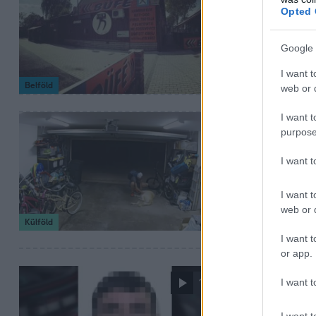
Letartóztat
Opted 
zónát” jelö
Google 
A rablást követő
szállít ki.
I want t
Belföld
web or d
I want t
2023. augusztus 8. 
purpose
Videón, aho
I want 
kutyájával,
Ettől a kutyától 
I want t
web or d
Külföld
I want t
or app.
2023. június 6. 16:3
I want t
1:34
Prágában fo
I want t