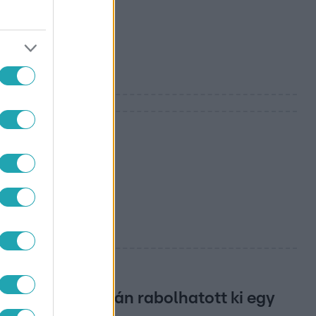
-go
m
ád
-ban, Nyíregyházán rabolhatott ki egy