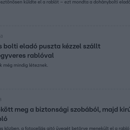
sztönösen küldte el a rablót – ezt mondta a dohánybolti elad
53
 bolti eladó puszta kézzel szállt
egyveres rablóval
k még mindig léteznek.
8
kött meg a biztonsági szobából, majd kirúg
bló
s közben, a fotocellás ajtó üvegét betörve menekült el a rabló 