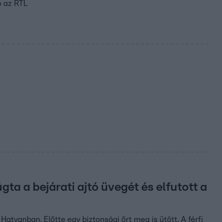
ó az RTL
ta a bejárati ajtó üvegét és elfutott a
Hatvanban. Előtte egy biztonsági őrt meg is ütött. A férfi