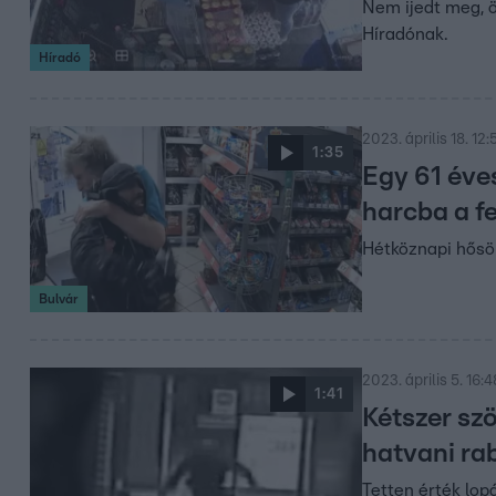
Nem ijedt meg, ö
Híradónak.
Híradó
2023. április 18. 12:
1:35
Egy 61 éves
harcba a f
Hétköznapi hősö
Bulvár
2023. április 5. 16:4
1:41
Kétszer szö
hatvani ra
Tetten érték lopá