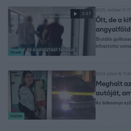
2025. október 17. 17
2:27
Ölt, de a k
angyalföldi
Brutális gyilkos
kifosztotta volna
Híradó
2024. július 16. 11:4
Meghalt az
autóját, am
Az édesanya szó s
Külföld