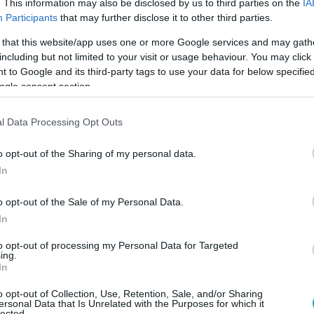
. This information may also be disclosed by us to third parties on the
IA
iasztója buktatta le a betörőket Veszprémben. A rendőrök megh
Participants
that may further disclose it to other third parties.
. A betörők ekkor menekülőre fogták, de a banda 24 éves tagját 
 that this website/app uses one or more Google services and may gath
, őket már le is tartóztatta a bíróság. A társaság negyedik tag
including but not limited to your visit or usage behaviour. You may click 
sni, mert azt a rablók menekülés közben eldobták.
 to Google and its third-party tags to use your data for below specifi
ogle consent section.
:27
l Data Processing Opt Outs
kest
o opt-out of the Sharing of my personal data.
gy
In
agon
o opt-out of the Sale of my Personal Data.
öldre
In
ak meg
to opt-out of processing my Personal Data for Targeted
áján.
ing.
In
o opt-out of Collection, Use, Retention, Sale, and/or Sharing
. 5:15
ersonal Data that Is Unrelated with the Purposes for which it
lected.