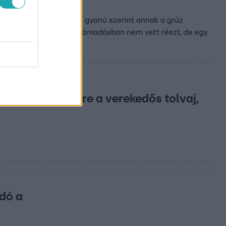
szre a Dehír. A férfi a gyanú szerint annak a grúz
t. Kiderült, ő abban a támadásban nem vett részt, de egy
leti rendőrségre a verekedős tolvaj,
adó a