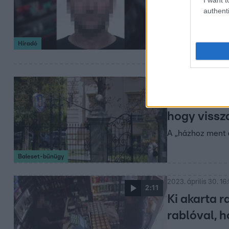
pénzszállít
authenti
Csehországban fo
bűnbandának a ta
Híradó
évvel korábban e
2023. május 18. 6:0
Önszántábó
hogy vissza
A „házhoz ment a
Baleset-bűnügy
2023. április 30. 16
2:11
Ki akarta r
rablóval, h