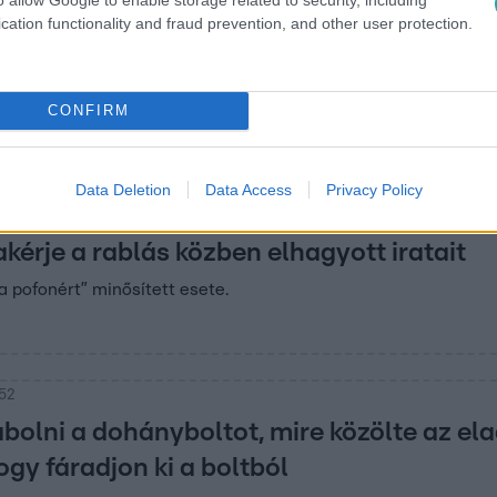
ót
cation functionality and fraud prevention, and other user protection.
gták el egy magyarországi rablás grúz gyanúsítottját – vette é
gja, amelyik 2019-ben Debrecenben rabolt ki egy pénzszállító
gy nyíregyháziban a nyomozók szerint igen.
CONFIRM
1
Data Deletion
Data Access
Privacy Policy
l, droggal a zsebében ment be a XIV. kerü
kérje a rablás közben elhagyott iratait
 pofonért” minősített esete.
:52
abolni a dohányboltot, mire közölte az el
ogy fáradjon ki a boltból