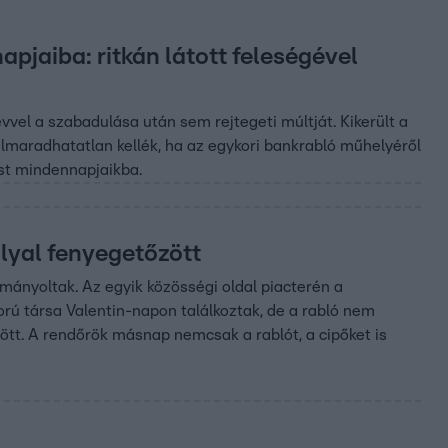
apjaiba: ritkán látott feleségével
vvel a szabadulása után sem rejtegeti múltját. Kikerült a
 elmaradhatatlan kellék, ha az egykori bankrabló műhelyéről
st mindennapjaikba.
llyal fenyegetőzött
mányoltak. Az egyik közösségi oldal piacterén a
korú társa Valentin-napon találkoztak, de a rabló nem
zött. A rendőrök másnap nemcsak a rablót, a cipőket is