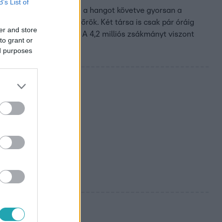
B’s List of
allották a vijjogást és a hangot követve gyorsan a
még ott elkapták a járőrök. Két társa is csak pár óráig
er and store
ját még mindig keresik. A 4,2 milliós zsákmányt viszont
to grant or
ed purposes