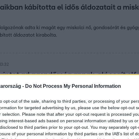
aikban kábította el idős áldozatait a misk
lgozónak adta ki magát egy miskolci nő, gondosórát és gyógy
bított áldozatot kirabolta.
13:32
orintot ad a rendőrség annak, aki segít elf
orint nyomravezetői díjat tűzött ki a rendőrség a bodrogkisfalu
arország -
Do Not Process My Personal Information
s megkötözte, majd kirabolta.
to opt-out of the sale, sharing to third parties, or processing of your per
formation for targeted advertising by us, please use the below opt-out s
r selection. Please note that after your opt-out request is processed y
eing interest-based ads based on personal information utilized by us or
17:30
disclosed to third parties prior to your opt-out. You may separately opt-
losure of your personal information by third parties on the IAB’s list of
ek csak a hangot kellett követniük – a ri