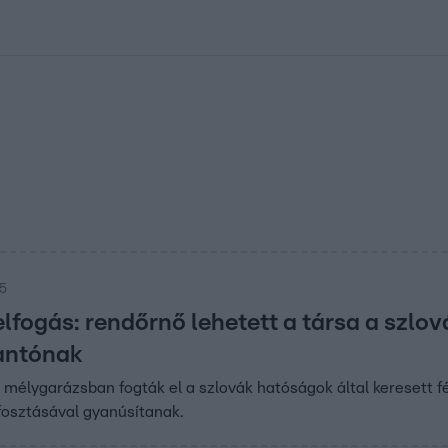
kolett
#
Időjárás
#
RTL műsor
#
Víz
#
Magyar Péter
#
Csillagjeg
35
lfogás: rendőrnő lehetett a társa a szlov
antónak
 mélygarázsban fogták el a szlovák hatóságok által keresett fér
fosztásával gyanúsítanak.