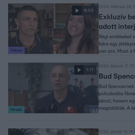
2024. március 28. 1
8:02
Exkluzív be
adott inter
Régi emlékeket i
falra egy játékp
Fókusz
van szó. Most a 
2024. február 17. 17
1:11
Bud Spencer
Bud Spencernek a
pofozkodós filme
pénzt, hanem egy
megtalálták. A k
Híradó
2024. január 19. 15: