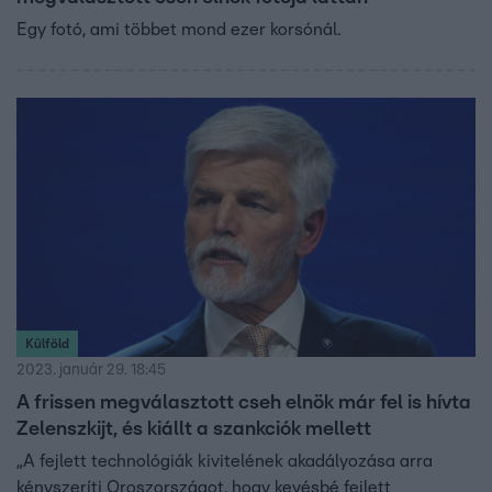
Egy fotó, ami többet mond ezer korsónál.
Külföld
2023. január 29. 18:45
A frissen megválasztott cseh elnök már fel is hívta
Zelenszkijt, és kiállt a szankciók mellett
„A fejlett technológiák kivitelének akadályozása arra
kényszeríti Oroszországot, hogy kevésbé fejlett