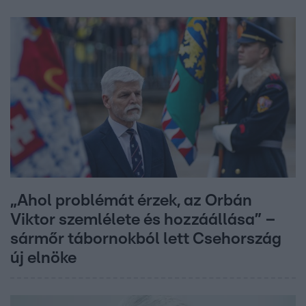
„Ahol problémát érzek, az Orbán
Viktor szemlélete és hozzáállása” –
sármőr tábornokból lett Csehország
új elnöke