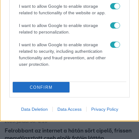
2023. március 7. 20:52
I want to allow Google to enable storage
Cseh elnök: A magyar vezetés sem tart örökké
related to functionality of the website or app.
Petr Pavel azért szállt be a politikába, hogy Csehország
I want to allow Google to enable storage
ne térjen az orbáni útra.
related to personalization.
I want to allow Google to enable storage
related to security, including authentication
functionality and fraud prevention, and other
user protection.
CONFIRM
Data Deletion
Data Access
Privacy Policy
Bulvár
2023. január 30. 12:26
Felrobbant az internet a hátán sört cipelő, frissen
megválasztott cseh elnök fotója láttán