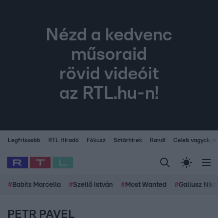
Nézd a kedvenc
műsoraid
rövid videóit
az RTL.hu-n!
Legfrissebb
RTL Híradó
Fókusz
Sztárhírek
Randi
Celeb vagyok, me
#
Babits Marcella
#
Szellő István
#
Most Wanted
#
Gallusz Niko
PETR PAVEL