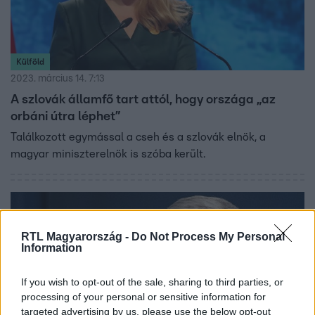
Külföld
2023. március 14. 7:13
A szlovák államfő tart attól, hogy országa „az
orbáni útra léphet”
Találkozott egymással a cseh és a szlovák elnök, a
magyar miniszterelnök is szóba került.
RTL Magyarország -
Do Not Process My Personal
Information
If you wish to opt-out of the sale, sharing to third parties, or
processing of your personal or sensitive information for
targeted advertising by us, please use the below opt-out