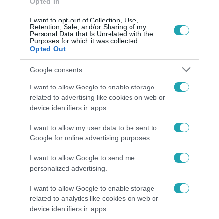
Opted In
Külföld
I want to opt-out of Collection, Use,
2023. március 9. 15:34
Retention, Sale, and/or Sharing of my
Personal Data that Is Unrelated with the
„Elég a káoszból” – beiktatták az új cseh elnököt,
Purposes for which it was collected.
aki Orbánnak is beszólt
Opted Out
Petr Pavel szerényebb ceremóniát tartott, mint a korábbi
Google consents
elnökök.
I want to allow Google to enable storage
related to advertising like cookies on web or
device identifiers in apps.
I want to allow my user data to be sent to
Google for online advertising purposes.
I want to allow Google to send me
personalized advertising.
I want to allow Google to enable storage
related to analytics like cookies on web or
device identifiers in apps.
Külföld