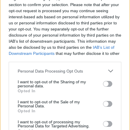
section to confirm your selection. Please note that after your
opt-out request is processed you may continue seeing
Külföld
interest-based ads based on personal information utilized by
2023. március 13. 12:58
us or personal information disclosed to third parties prior to
your opt-out. You may separately opt-out of the further
A cseh államfőt Magyarország V4-es kizárásáról
disclosure of your personal information by third parties on the
kérdezték, hűvösen válaszolt
IAB’s list of downstream participants. This information may
A V4-eket csak egyeztető fórumnak tartja, amely nem
also be disclosed by us to third parties on the
IAB’s List of
foglalkozhat kül- és biztonságpolitikai kérdésekkel.
Downstream Participants
that may further disclose it to other
third parties.
Please note that this website/app uses one or more Google
Personal Data Processing Opt Outs
services and may gather and store information including but
not limited to your visit or usage behaviour. You may click to
I want to opt-out of the Sharing of my
personal data.
grant or deny consent to Google and its third-party tags to
Opted In
use your data for below specified purposes in below Google
consent section.
I want to opt-out of the Sale of my
Personal Data.
Opted In
I want to opt-out of processing my
Personal Data for Targeted Advertising.