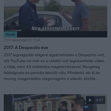
Híradó
2017. december 31. 17:44
2017: A Despacito éve
2017 legnagyobb slágere egyértelműen a Despacito volt,
sőt YouTube-on már ez a valaha volt legnézettebb videó,
a több, mint 4,5 milliárdos megtekintésével. Rengeteg
feldolgozás és paródia készült róla. Mindenki, aki él és
mozog, megpróbálta meglovagolni a sikerét, köztük
természetesen a Pamkutya is!
3:37