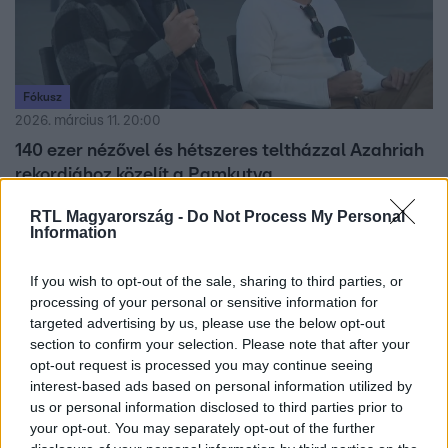
Fókusz
2026. március 11. 20:00
140 ezer nézővel és hétszeres teltházzal Azahriah
rekordjához közelít a Pamkutya
Vita a Pamkutya körül: paródia vagy valami más? Hét
RTL Magyarország -
Do Not Process My Personal
teltházas MVM Dome koncert és kemény kritikák.
Information
If you wish to opt-out of the sale, sharing to third parties, or
processing of your personal or sensitive information for
targeted advertising by us, please use the below opt-out
section to confirm your selection. Please note that after your
opt-out request is processed you may continue seeing
interest-based ads based on personal information utilized by
us or personal information disclosed to third parties prior to
your opt-out. You may separately opt-out of the further