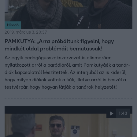
Híradó
2019. március 3. 20:37
PAMKUTYA: „Arra próbáltunk figyelni, hogy
mindkét oldal problémáit bemutassuk!
Az egyik pedagógusszakszervezet is elismerően
nyilatkozott arról a paródiáról, amit Pamkutyáék a tanár-
diák kapcsolatról készítettek. Az interjúból az is kiderül,
hogy milyen diákok voltak a fiúk, illetve arról is beszél a
testvérpár, hogy hogyan látják a tanárok helyzetét!
1:43