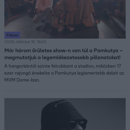
Fókusz
2026. március 16. 19:00
Már három őrületes show-n van túl a Pamkutya –
megmutatjuk a legemlékezetesebb pillanatokat!
A hangorkántól szinte felrobbant a stadion, miközben 17
ezer rajongó énekelte a Pamkutya legismertebb dalait az
MVM Dome-ban.