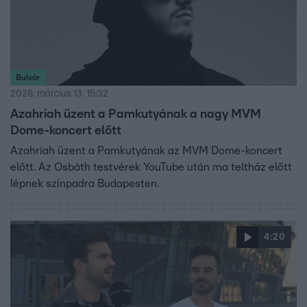
Bulvár
2026. március 13. 15:32
Azahriah üzent a Pamkutyának a nagy MVM
Dome-koncert előtt
Azahriah üzent a Pamkutyának az MVM Dome-koncert
előtt. Az Osbáth testvérek YouTube után ma teltház előtt
lépnek színpadra Budapesten.
4:20