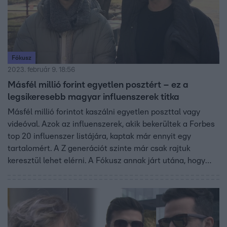
Fókusz
2023. február 9. 18:56
Másfél millió forint egyetlen posztért – ez a
legsikeresebb magyar influenszerek titka
Másfél millió forintot kaszálni egyetlen poszttal vagy
videóval. Azok az influenszerek, akik bekerültek a Forbes
top 20 influenszer listájára, kaptak már ennyit egy
tartalomért. A Z generációt szinte már csak rajtuk
keresztül lehet elérni. A Fókusz annak járt utána, hogy
mitől ennyire sikeresek a digitális tartalomgyártók.