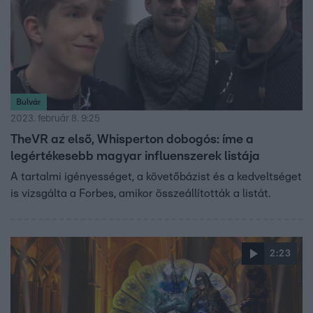
Bulvár
2023. február 8. 9:25
TheVR az első, Whisperton dobogós: íme a
legértékesebb magyar influenszerek listája
A tartalmi igényességet, a követőbázist és a kedveltséget
is vizsgálta a Forbes, amikor összeállították a listát.
2:23