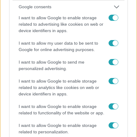
Google consents
I want to allow Google to enable storage
Fókusz
related to advertising like cookies on web or
2025. december 9. 21:30
device identifiers in apps.
Megvan 2025 legkeresettebb szava – és biztos
nem erre tippelnél
I want to allow my user data to be sent to
Google for online advertising purposes.
Egy váratlan kifejezés vitte el a prímet 2025-ben –
tragédiák, mémek és zenei trendek is formálták az év
I want to allow Google to send me
internetes kereséseit.
personalized advertising.
I want to allow Google to enable storage
related to analytics like cookies on web or
5:37
device identifiers in apps.
I want to allow Google to enable storage
related to functionality of the website or app.
I want to allow Google to enable storage
related to personalization.