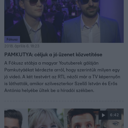
Fókusz
2018. április 6. 18:23
PAMKUTYA: céljuk a jó üzenet közvetítése
A Fókusz stábja a magyar Youtuberek gáláján
Pamkutyáékat kérdezte arról, hogy szerintük milyen egy
jó videó. A két testvért az RTL nézői már a TV képernyőn
is láthatták, amikor szilveszterkor Szellő István és Erős
Antónia helyébe ültek be a híradói székben.
6:42