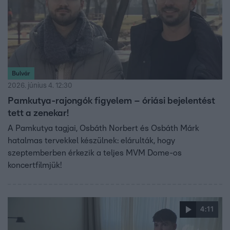
Bulvár
2026. június 4. 12:30
Pamkutya-rajongók figyelem – óriási bejelentést
tett a zenekar!
A Pamkutya tagjai, Osbáth Norbert és Osbáth Márk
hatalmas tervekkel készülnek: elárulták, hogy
szeptemberben érkezik a teljes MVM Dome-os
koncertfilmjük!
4:11