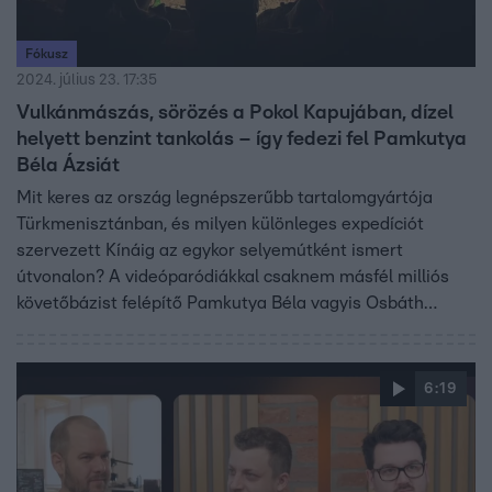
Fókusz
2024. július 23. 17:35
Vulkánmászás, sörözés a Pokol Kapujában, dízel
helyett benzint tankolás – így fedezi fel Pamkutya
Béla Ázsiát
Mit keres az ország legnépszerűbb tartalomgyártója
Türkmenisztánban, és milyen különleges expedíciót
szervezett Kínáig az egykor selyemútként ismert
útvonalon? A videóparódiákkal csaknem másfél milliós
követőbázist felépítő Pamkutya Béla vagyis Osbáth
Norbert egy sikeres hegy- és vulkánmászót is magával
vitt Ázsiába, aki szerint Kínában még lehetnek eddig fel
nem térképezett vulkánok. Hogy mi késztette a videóst a
6:19
terepjárós világjárásra, az kiderül a Fókusz videójából.