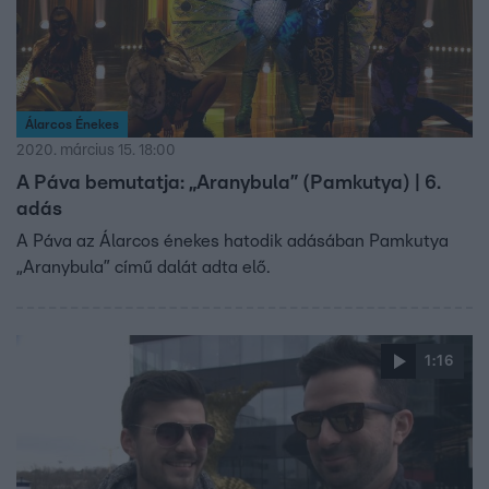
Álarcos Énekes
2020. március 15. 18:00
A Páva bemutatja: „Aranybula” (Pamkutya) | 6.
adás
A Páva az Álarcos énekes hatodik adásában Pamkutya
„Aranybula” című dalát adta elő.
1:16