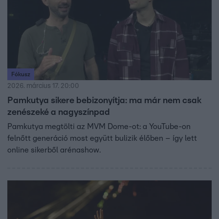
Fókusz
2026. március 17. 20:00
Pamkutya sikere bebizonyítja: ma már nem csak
zenészeké a nagyszínpad
Pamkutya megtölti az MVM Dome-ot: a YouTube-on
felnőtt generáció most együtt bulizik élőben – így lett
online sikerből arénashow.