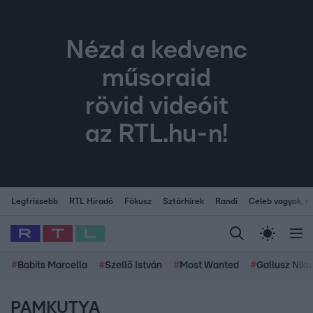
Nézd a kedvenc
műsoraid
rövid videóit
az RTL.hu-n!
Legfrissebb
RTL Híradó
Fókusz
Sztárhírek
Randi
Celeb vagyok, me
#
Babits Marcella
#
Szellő István
#
Most Wanted
#
Gallusz Niko
PAMKUTYA