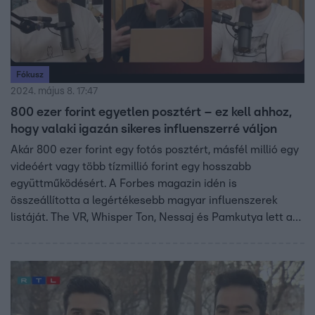
Fókusz
2024. május 8. 17:47
800 ezer forint egyetlen posztért – ez kell ahhoz,
hogy valaki igazán sikeres influenszerré váljon
Akár 800 ezer forint egy fotós posztért, másfél millió egy
videóért vagy több tízmillió forint egy hosszabb
együttműködésért. A Forbes magazin idén is
összeállította a legértékesebb magyar influenszerek
listáját. The VR, Whisper Ton, Nessaj és Pamkutya lett az
első négy helyezett. 230 embert hasonlítottak össze
majd rangsoroltak a követőbázis, a kedveltség, az
aktivitás és az adott influenszerre adott piaci
visszajelzés alapján. Hogy hogyan lehet pénzre váltani a
sikert, mennyi munka van egy ilyen helyezés mögött, és