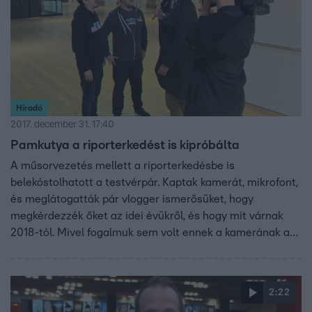
Híradó
2017. december 31. 17:40
Pamkutya a riporterkedést is kipróbálta
A műsorvezetés mellett a riporterkedésbe is
belekóstolhatott a testvérpár. Kaptak kamerát, mikrofont,
és meglátogatták pár vlogger ismerősüket, hogy
megkérdezzék őket az idei évükről, és hogy mit várnak
2018-tól. Mivel fogalmuk sem volt ennek a kamerának a
kezeléséről, az esetleges képi- és hanghibákért előre
elnézést kérünk.
2:22