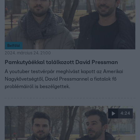
mekkora összegekről beszélünk, arról Miskovits Marci
tartalomgyártót kérdeztük.
Belföld
2024. március 24. 21:00
Pamkutyáékkal találkozott David Pressman
A youtuber testvérpár meghívást kapott az Amerikai
Nagykövetségtől, David Pressmannel a fiatalok fő
problémáiról is beszélgettek.
4:24