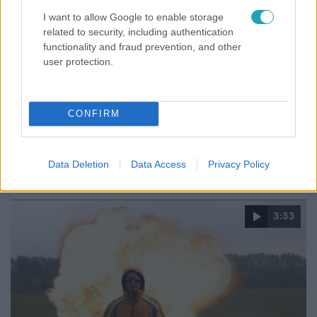
I want to allow Google to enable storage
Fókusz
related to security, including authentication
functionality and fraud prevention, and other
2025. október 10. 7:30
user protection.
Hét koncert, több tízezer rajongó – a Pamkutya
megcsinálta, amiről álmodni sem mert
A Pamkutya TikTok-petícióból indult koncertjei
CONFIRM
rekordgyorsasággal teltek be. Az Osbáth testvérek már
hét arénás fellépésre készülnek, és még most sem hiszik
el.
Data Deletion
Data Access
Privacy Policy
3:33