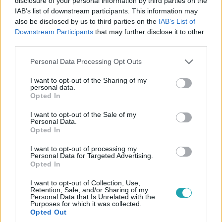
disclosure of your personal information by third parties on the
IAB’s list of downstream participants. This information may
also be disclosed by us to third parties on the
IAB’s List of
Downstream Participants
that may further disclose it to other
Bulvár
third parties.
2026. március 6. 8:30
Ezt üzente Majka Pamkutyáéknak az első Aréna-
Please note that this website/app uses one or more Google
Personal Data Processing Opt Outs
services and may gather and store information including but
koncertjük előtt
not limited to your visit or usage behaviour. You may click to
I want to opt-out of the Sharing of my
A Pamkutya 7 alkalommal tölti meg idén az MVM Dome-
personal data.
grant or deny consent to Google and its third-party tags to
Opted In
ot. Életük első koncertjére készülve pedig Majka is
use your data for below specified purposes in below Google
intézett hozzájuk néhány jó szót.
consent section.
I want to opt-out of the Sale of my
Personal Data.
Opted In
I want to opt-out of processing my
4:53
Personal Data for Targeted Advertising.
Opted In
I want to opt-out of Collection, Use,
Retention, Sale, and/or Sharing of my
Personal Data that Is Unrelated with the
Purposes for which it was collected.
Opted Out