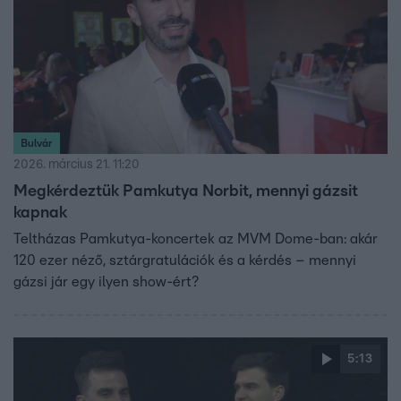
Bulvár
2026. március 21. 11:20
Megkérdeztük Pamkutya Norbit, mennyi gázsit
kapnak
Teltházas Pamkutya-koncertek az MVM Dome-ban: akár
120 ezer néző, sztárgratulációk és a kérdés – mennyi
gázsi jár egy ilyen show-ért?
5:13