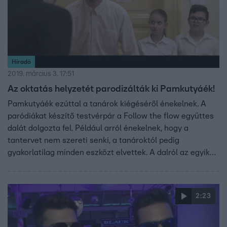
Híradó
2019. március 3. 17:51
Az oktatás helyzetét parodizálták ki Pamkutyáék!
Pamkutyáék ezúttal a tanárok kiégéséről énekelnek. A
paródiákat készítő testvérpár a Follow the flow együttes
dalát dolgozta fel. Például arról énekelnek, hogy a
tantervet nem szereti senki, a tanároktól pedig
gyakorlatilag minden eszközt elvettek. A dalról az egyik
pedagógusszakszervezet is elismerően nyilatkozott.
2:23