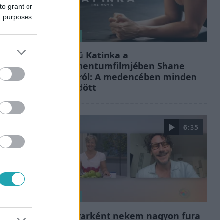
to grant or
ed purposes
Kultúra
Hosszú Katinka a
dokumentumfilmjében Shane
Tusupról: A medencében minden
működött
6:35
Reggeli
„Magyarként nekem nagyon fura