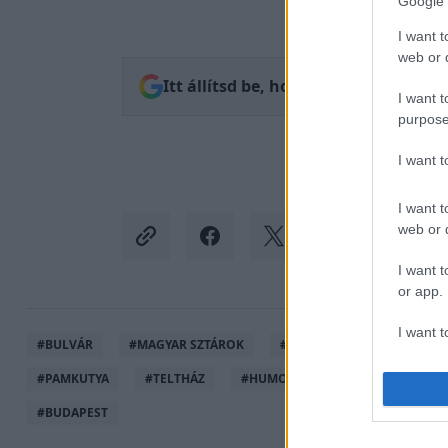
Google 
I want t
web or d
Itt állítsd be, hogy az RTL.hu az el
I want t
purpose
I want 
I want t
web or d
I want t
or app.
I want t
#
BULVÁR
#
MAGYAR SZTÁROK
#
RTL HÍRESSÉGEK
#
MA
#
PAMKUTYA
#
TELTHÁZ
#
HUMOR
#
OSBÁTH NORBER
I want t
authenti
#
BUDAPEST