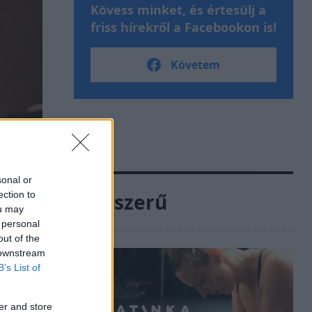
Kövess minket, és értesülj a
friss hírekről a Facebookon is!
Követem
sonal or
Népszerű
ection to
ou may
 personal
out of the
 downstream
B’s List of
er and store