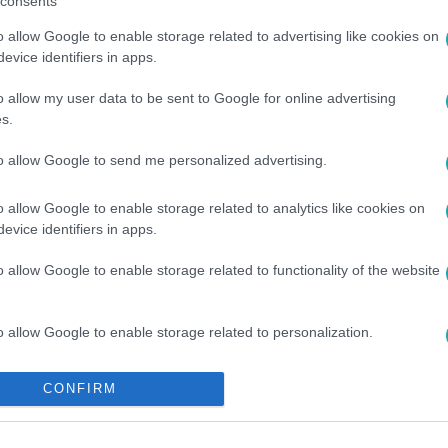
consents
o allow Google to enable storage related to advertising like cookies on
evice identifiers in apps.
sők között legyen a Google-találatokban!
o allow my user data to be sent to Google for online advertising
s.
to allow Google to send me personalized advertising.
o allow Google to enable storage related to analytics like cookies on
evice identifiers in apps.
o allow Google to enable storage related to functionality of the website
o allow Google to enable storage related to personalization.
GYAR CELEBEK
#
KULTÚRA
#
YOUTUBE
#
KONCERT
T
#
KÖZÖSSÉGI ÉLMÉNY
#
FIATALOK
#
MVM DOME
o allow Google to enable storage related to security, including
CONFIRM
cation functionality and fraud prevention, and other user protection.