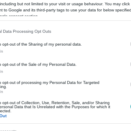
including but not limited to your visit or usage behaviour. You may click 
 to Google and its third-party tags to use your data for below specifi
ogle consent section.
l Data Processing Opt Outs
Link másolása
o opt-out of the Sharing of my personal data.
In
ert” – mondta a Pamkutya egyik alapítója,
o opt-out of the Sale of my Personal Data.
In
kor a rekorddöntő show-ról kérdeztük. De
szélt: szóba került az is, hogyan győzte le
to opt-out of processing my Personal Data for Targeted
ing.
 években. Az biztos, hogy a Pamkutya már
In
 arénákat töltenek meg, és egy egész
o opt-out of Collection, Use, Retention, Sale, and/or Sharing
ersonal Data that Is Unrelated with the Purposes for which it
gpróbáltuk megfejteni, mi állhat a brutális
lected.
Out