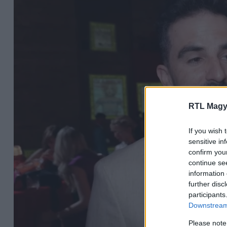
RTL Magy
If you wish 
sensitive in
confirm you
continue se
information 
further disc
participants
Downstream 
Please note