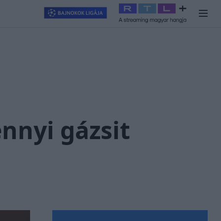
llagjegy
#
RTL+
#
Exek csatája 2026
#
Celeb vagyok, ments ki
nnyi gázsit