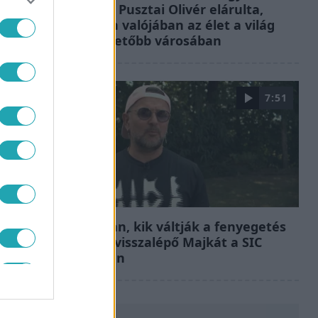
volt” – Pusztai Olivér elárulta,
milyen valójában az élet a világ
legélhetőbb városában
7:51
Fókusz
Megvan, kik váltják a fenyegetés
miatt visszalépő Majkát a SIC
Feszten