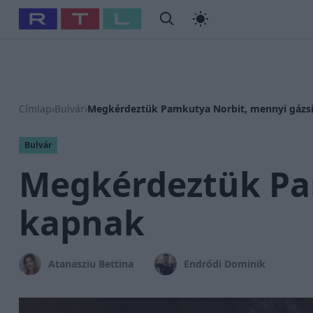
#
Babits Marcella
#
Szellő István
#
Most Wanted
#
Gallusz
Címlap
›
Bulvár
›
Megkérdeztük Pamkutya Norbit, mennyi gázs
Bulvár
Megkérdeztük Pa
kapnak
Atanasziu Bettina
Endrődi Dominik