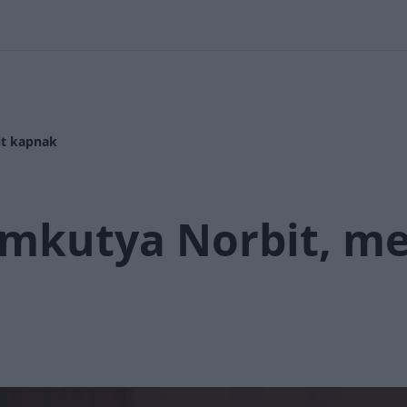
 Nikolett
#
Időjárás
#
RTL műsor
#
Víz
#
Magyar Péter
#
Csi
it kapnak
mkutya Norbit, me