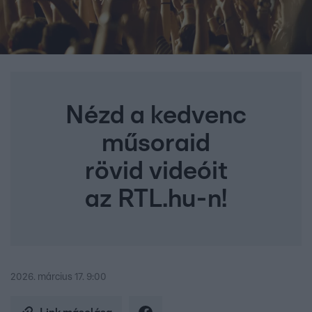
Nézd a kedvenc
műsoraid
rövid videóit
az RTL.hu-n!
2026. március 17. 9:00