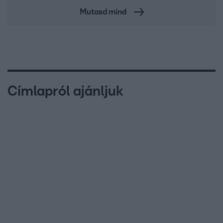
Mutasd mind
Címlapról ajánljuk