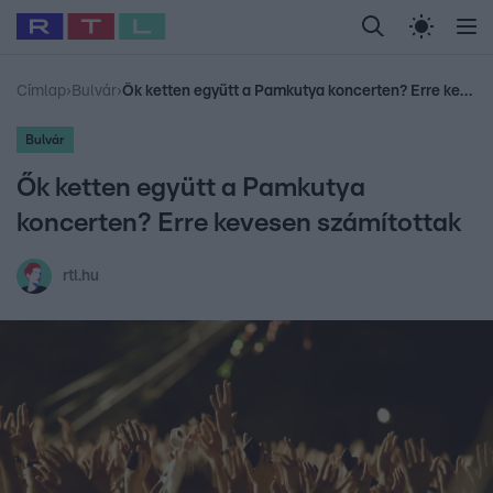
Legfrissebb
RTL Híradó
Fókusz
Sztárhírek
Randi
Celeb vagyok, me
#
Babits Marcella
#
Szellő István
#
Most Wanted
#
Gallusz Niko
Címlap
›
Bulvár
›
Ők ketten együtt a Pamkutya koncerten? Erre kevesen számítottak
Bulvár
Ők ketten együtt a Pamkutya
koncerten? Erre kevesen számítottak
rtl.hu