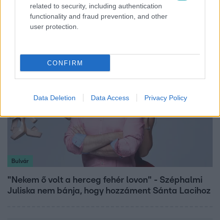
related to security, including authentication
Törőcsik Franciska nosztalgiázott: előkerült
functionality and fraud prevention, and other
gyerekkora egyik kedvence
user protection.
CONFIRM
Data Deletion
Data Access
Privacy Policy
Bulvár
"Nekem ő volt a herceg fehér lovon" - Széphalmi
Juliska nem bánja, hogy hozzáment Sánta Lacihoz