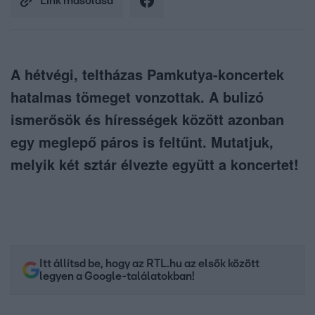
Link másolása
A hétvégi, teltházas Pamkutya-koncertek
hatalmas tömeget vonzottak. A bulizó
ismerősök és hírességek között azonban
egy meglepő páros is feltűnt. Mutatjuk,
melyik két sztár élvezte együtt a koncertet!
Itt állítsd be, hogy az RTL.hu az elsők között
legyen a Google-találatokban!