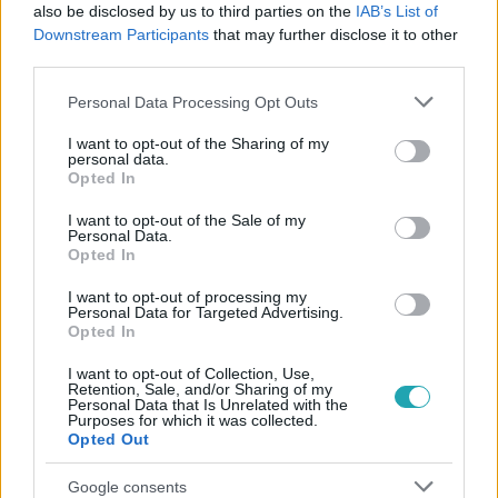
#
MAGYAR CELEBEK
#
PAMKUTYA
#
KONCERT
also be disclosed by us to third parties on the
IAB’s List of
Downstream Participants
that may further disclose it to other
#
YOUTUBE
#
MVM DOME
#
BŰVÉSZET
#
ÁRULÓK
third parties.
#
RTL
#
PÁR
#
MEGLEPŐ
#
TELTHÁZ
Please note that this website/app uses one or more Google
Personal Data Processing Opt Outs
services and may gather and store information including but
not limited to your visit or usage behaviour. You may click to
I want to opt-out of the Sharing of my
personal data.
grant or deny consent to Google and its third-party tags to
Opted In
use your data for below specified purposes in below Google
consent section.
I want to opt-out of the Sale of my
Personal Data.
Opted In
Népszerű
I want to opt-out of processing my
Personal Data for Targeted Advertising.
Opted In
I want to opt-out of Collection, Use,
10:54
Retention, Sale, and/or Sharing of my
Personal Data that Is Unrelated with the
Purposes for which it was collected.
Opted Out
Google consents