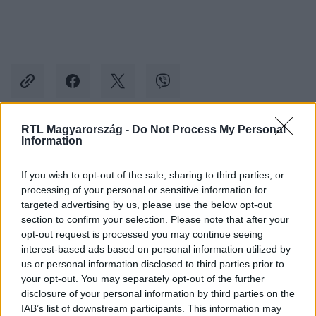
RTL Magyarország -
Do Not Process My Personal
Information
Kövess minket, és értesülj a friss hírekről a
Facebookon is!
If you wish to opt-out of the sale, sharing to third parties, or
processing of your personal or sensitive information for
Követem
targeted advertising by us, please use the below opt-out
section to confirm your selection. Please note that after your
opt-out request is processed you may continue seeing
interest-based ads based on personal information utilized by
us or personal information disclosed to third parties prior to
your opt-out. You may separately opt-out of the further
disclosure of your personal information by third parties on the
#
BULVÁR
#
MAGYAR SZTÁROK
#
RTL HÍRESSÉGEK
IAB’s list of downstream participants. This information may