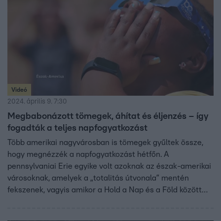
Videó
2024. április 9. 7:30
Megbabonázott tömegek, áhítat és éljenzés – így
fogadták a teljes napfogyatkozást
Több amerikai nagyvárosban is tömegek gyűltek össze,
hogy megnézzék a napfogyatkozást hétfőn. A
pennsylvaniai Erie egyike volt azoknak az észak-amerikai
városoknak, amelyek a „totalitás útvonala” mentén
fekszenek, vagyis amikor a Hold a Nap és a Föld között
haladt el, teljesen eltakarta a Napot.