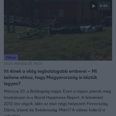
8:46
Fókusz
2024. március 20. 19:23
Itt élnek a világ legboldogabb emberei – Mi
kellene ahhoz, hogy Magyarország is köztük
legyen?
Március 20. a Boldogság napja. Ezen a napon jelenik meg
hivatalosan is a World Happiness Report. A felmérést
2012 óta végzik. Idén az első négy helyezett Finnország,
Dánia, Izland, és Svédország. Miért? A válasz kiderül a