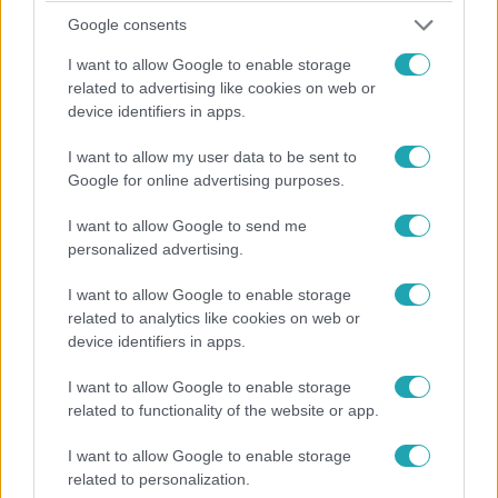
Vasárnap volt a bolygó eddigi legforróbb napja
Google consents
Már persze amióta mérik a hőmérsékletet. 2024 pedig az
I want to allow Google to enable storage
eddigi legforróbb év lesz a történelemben.
related to advertising like cookies on web or
device identifiers in apps.
I want to allow my user data to be sent to
Google for online advertising purposes.
I want to allow Google to send me
personalized advertising.
I want to allow Google to enable storage
related to analytics like cookies on web or
device identifiers in apps.
I want to allow Google to enable storage
Tudomány-Tech
related to functionality of the website or app.
2024. június 20. 19:12
Az elmúlt 20 év legnagyobb napkitörését nagy
I want to allow Google to enable storage
mázlival megúsztuk
related to personalization.