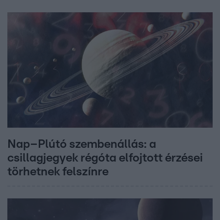
Nap–Plútó szembenállás: a
csillagjegyek régóta elfojtott érzései
törhetnek felszínre