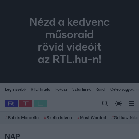
Nézd a kedvenc
műsoraid
rövid videóit
az RTL.hu-n!
Legfrissebb
RTL Híradó
Fókusz
Sztárhírek
Randi
Celeb vagyok, me
#
Babits Marcella
#
Szellő István
#
Most Wanted
#
Gallusz Niko
NAP