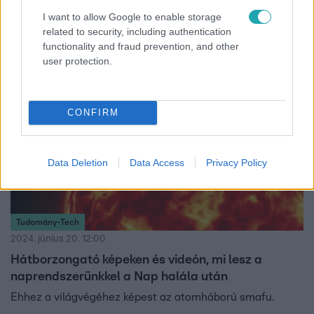
A Földet most nem vette célba a napkitörés, de legalább
I want to allow Google to enable storage
egy napszonda felvette a jelenséget.
related to security, including authentication
functionality and fraud prevention, and other
user protection.
CONFIRM
Data Deletion
Data Access
Privacy Policy
Tudomány-Tech
2024. június 20. 12:00
Hátborzongató képeken és videón, mi lesz a
naprendszerünkkel a Nap halála után
Ehhez a világvégéhez képest az atomháború smafu.