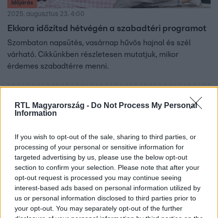
Időjárás
2025. augusztus 23. 4:00
Ekkora időzítsd hétvégén a szabadtéri programot
Szombaton napsütés, vasárnap hűvös hajnal és szél
várható. Cikkünkben részletesen mutatjuk, mikor
érdemes szabadtérre menni.
RTL Magyarország -
Do Not Process My Personal
Information
If you wish to opt-out of the sale, sharing to third parties, or
processing of your personal or sensitive information for
targeted advertising by us, please use the below opt-out
section to confirm your selection. Please note that after your
opt-out request is processed you may continue seeing
interest-based ads based on personal information utilized by
us or personal information disclosed to third parties prior to
Bulvár
your opt-out. You may separately opt-out of the further
2025. augusztus 18. 4:28