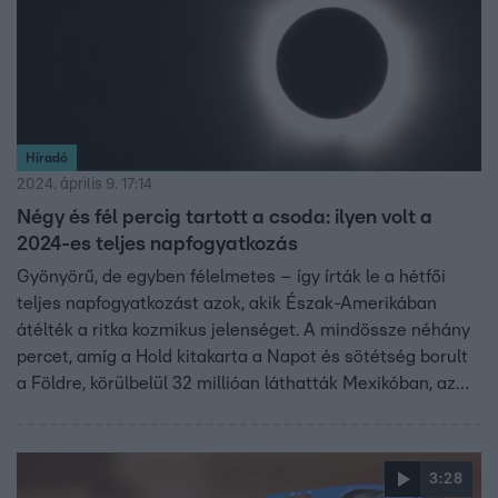
Híradó
2024. április 9. 17:14
Négy és fél percig tartott a csoda: ilyen volt a
2024-es teljes napfogyatkozás
Gyönyörű, de egyben félelmetes – így írták le a hétfői
teljes napfogyatkozást azok, akik Észak-Amerikában
átélték a ritka kozmikus jelenséget. A mindössze néhány
percet, amíg a Hold kitakarta a Napot és sötétség borult
a Földre, körülbelül 32 millióan láthatták Mexikóban, az
Egyesült Államokban és Kanadában.
3:28