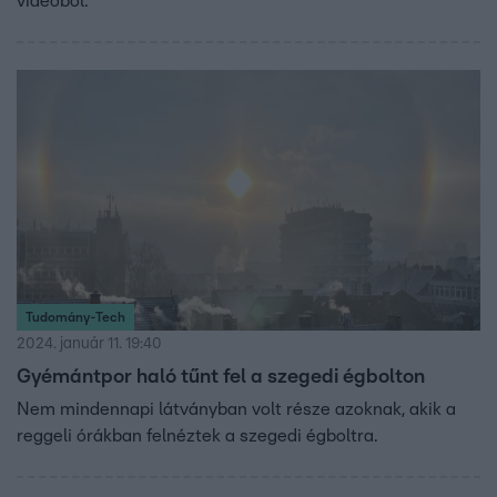
videóból.
Tudomány-Tech
2024. január 11. 19:40
Gyémántpor haló tűnt fel a szegedi égbolton
Nem mindennapi látványban volt része azoknak, akik a
reggeli órákban felnéztek a szegedi égboltra.