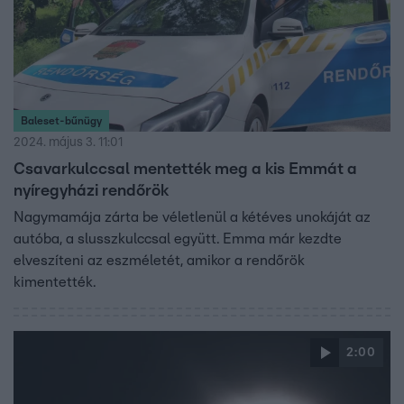
Baleset-bűnügy
2024. május 3. 11:01
Csavarkulccsal mentették meg a kis Emmát a
nyíregyházi rendőrök
Nagymamája zárta be véletlenül a kétéves unokáját az
autóba, a slusszkulccsal együtt. Emma már kezdte
elveszíteni az eszméletét, amikor a rendőrök
kimentették.
2:00