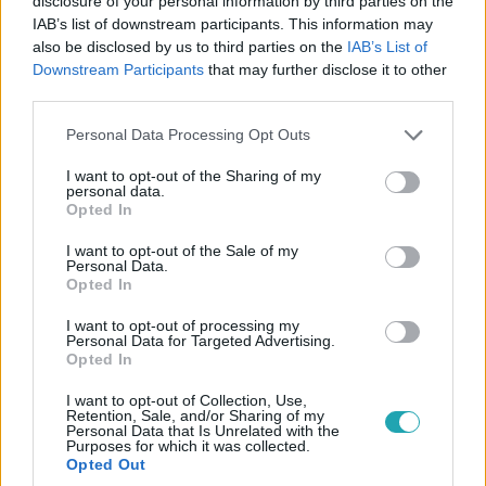
disclosure of your personal information by third parties on the
IAB’s list of downstream participants. This information may
Figyelem! A hét égi jelensége 3 csillagjegy életét
also be disclosed by us to third parties on the
IAB’s List of
teljesen megváltoztatja
Downstream Participants
that may further disclose it to other
3 csillagjegy életét fordítja meg a planétaparadé, új irányt
third parties.
mutatva nekik. Fedezd fel, mit tartogat a hét különleges
Please note that this website/app uses one or more Google
Personal Data Processing Opt Outs
égi hatása számodra!
services and may gather and store information including but
not limited to your visit or usage behaviour. You may click to
I want to opt-out of the Sharing of my
personal data.
grant or deny consent to Google and its third-party tags to
Opted In
use your data for below specified purposes in below Google
consent section.
I want to opt-out of the Sale of my
Personal Data.
Opted In
I want to opt-out of processing my
Personal Data for Targeted Advertising.
Opted In
I want to opt-out of Collection, Use,
Retention, Sale, and/or Sharing of my
Personal Data that Is Unrelated with the
Purposes for which it was collected.
Időjárás
Opted Out
2024. július 23. 14:51