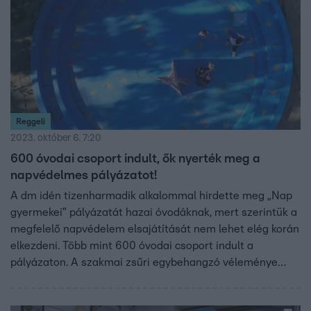
Reggeli
2023. október 6. 7:20
600 óvodai csoport indult, ők nyerték meg a
napvédelmes pályázatot!
A dm idén tizenharmadik alkalommal hirdette meg „Nap
gyermekei” pályázatát hazai óvodáknak, mert szerintük a
megfelelő napvédelem elsajátítását nem lehet elég korán
elkezdeni. Több mint 600 óvodai csoport indult a
pályázaton. A szakmai zsűri egybehangzó véleménye
alapján megvan, ki nyerte meg a fődíjat.