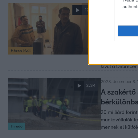
authenti
2023. december 13.
12:13
Megéri ott
berettyóúj
Indiai vendégmun
összesen 150-en
Házon kívül
probléma, hogy 
beleszólni. Ezér
kívül a Debrecen
2023. december 6. 1
2:34
A szakértő
bérkülönbs
20 milliárd fori
munkavállalók fe
Híradó
mennek el külföl