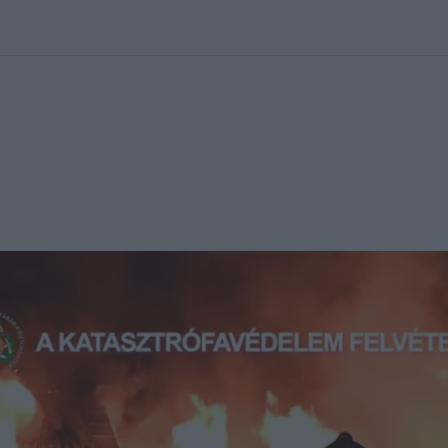
kolett
#
Időjárás
#
RTL műsor
#
Víz
#
Magyar Péter
#
Csillagjeg