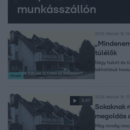
munkásszállón
2026. február 16. 14
„Mindenem 
túlélők
Négy halott és t
lakhatásuk hoss
Híradó
2026. február 15. 17
2:47
Sokaknak m
megoldás a
Még mindig ninc