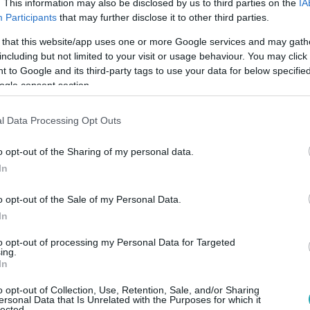
. This information may also be disclosed by us to third parties on the
IA
Participants
that may further disclose it to other third parties.
 that this website/app uses one or more Google services and may gath
:15
including but not limited to your visit or usage behaviour. You may click 
haltak egy budakeszi tűzben pénteken
 to Google and its third-party tags to use your data for below specifi
ogle consent section.
an sporthotelként működő épületben ütött ki péntek hajnalba
t találtak, beleértve a gáz használatát is.
l Data Processing Opt Outs
o opt-out of the Sharing of my personal data.
In
o opt-out of the Sale of my Personal Data.
36
In
olni kell a pénzt” – Megrémültek az Ingat
to opt-out of processing my Personal Data for Targeted
 külvárosi épületben találtak egy felújítandó lakást az Ingatl
ing.
a befektetésre készülő párt.
In
o opt-out of Collection, Use, Retention, Sale, and/or Sharing
ersonal Data that Is Unrelated with the Purposes for which it
lected.