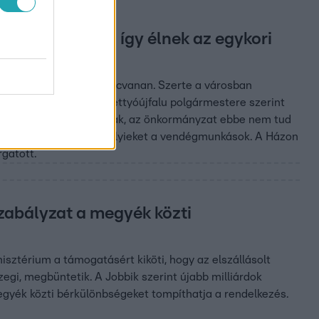
nzt keresnek – így élnek az egykori
munkások
iumban – több mint nyolcvanan. Szerte a városban
tésén dolgoznak. Berettyóújfalu polgármestere szerint
magánszállásokon vannak, az önkormányzat ebbe nem tud
ról, hogy zavarják-e a helyieket a vendégmunkások. A Házon
gatott.
szabályzat a megyék közti
isztérium a támogatásért kiköti, hogy az elszállásolt
egi, megbüntetik. A Jobbik szerint újabb milliárdok
egyék közti bérkülönbségeket tompíthatja a rendelkezés.