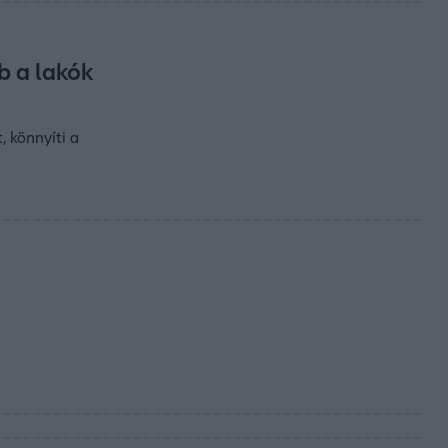
b a lakók
 könnyíti a