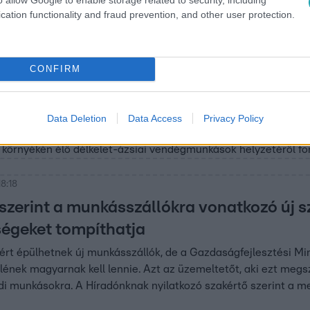
cation functionality and fraud prevention, and other user protection.
 5:00
hon hagyniuk a családot, annyival több pé
falui lánykollégiumban az indiai vendég
CONFIRM
kások laknak Berettyóújfalu főutcáján, az egykori lánykollég
 lehetnek. Mindannyian Debrecenbe járnak be, a BMW-gyár épí
a vendégmunkások nem ott laknak, ahol dolgoznak, és mivel 
Data Deletion
Data Access
Privacy Policy
t most konzultációs kérdőívben kérik ki a lakók véleményét ar
 környékén élő délkelet-ázsiai vendégmunkások helyzetéről for
8:18
 szerint a munkásszállókra vonatkozó új 
égeket tompíthatja
ntért épülhetnek új munkásszállók, de a Gazdaságfejlesztési Min
lének magyarnak kell lennie. Azt az üzemeltetőt, aki ezt megsz
di munkásokra. A Híradónknak nyilatkozó szakértő szerint a m