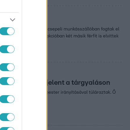
ák
körözött férfi, akit egy csepeli munkásszállóban fogtak el
 fejfájáscsillapító. Az akcióban két másik férfit is elvittek
ster meg sem jelent a tárgyaláson
 szerint a volt polgármester irányításával túláraztak. Ő