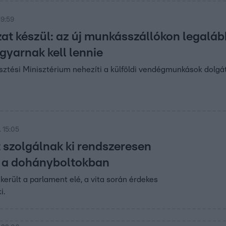
19:59
zat készül: az új munkásszállókon legaláb
gyarnak kell lennie
ztési Minisztérium nehezíti a külföldi vendégmunkások dolgát,
 15:05
tt szolgálnak ki rendszeresen
 a dohányboltokban
került a parlament elé, a vita során érdekes
i.