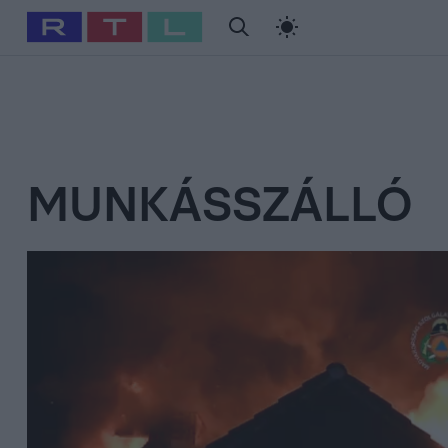
#
Babits Marcella
#
Szellő István
#
Most Wanted
#
Gallusz Ni
MUNKÁSSZÁLLÓ