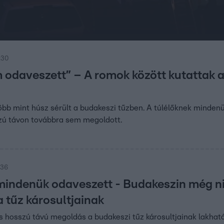
:30
odaveszett” – A romok között kutattak a
öbb mint húsz sérült a budakeszi tűzben. A túlélőknek minden
zú távon továbbra sem megoldott.
:36
indenük odaveszett - Budakeszin még n
 tűz károsultjainak
s hosszú távú megoldás a budakeszi tűz károsultjainak lakhat