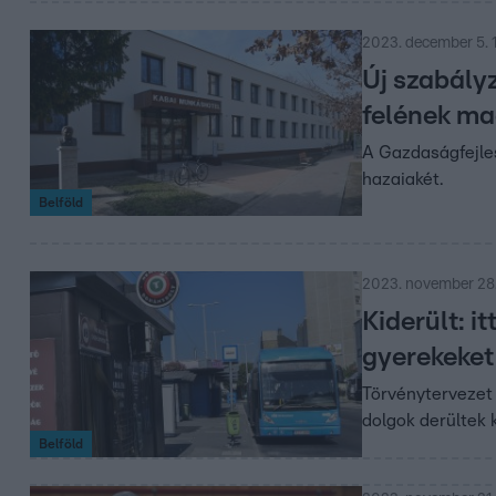
2023. december 5. 
Új szabály
felének ma
A Gazdaságfejles
hazaiakét.
Belföld
2023. november 28.
Kiderült: i
gyerekeket
Törvénytervezet 
dolgok derültek k
Belföld