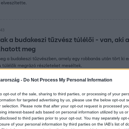
elveszítette.
:43
k a budakeszi tűzvész túlélői - van, aki 
lhatott meg
eg a budakeszi tűzvészben, amely egy robbanás után tört ki e
 túlélők megrázó részleteket meséltek.
arország -
Do Not Process My Personal Information
:19
to opt-out of the sale, sharing to third parties, or processing of your per
tűz: több szabálytanság lehetett az épül
formation for targeted advertising by us, please use the below opt-out s
szerint az ingatlan magántulajdonban volt. Azonban az önkorm
r selection. Please note that after your opt-out request is processed y
eing interest-based ads based on personal information utilized by us or
szálló működött volna ott.
disclosed to third parties prior to your opt-out. You may separately opt-
losure of your personal information by third parties on the IAB’s list of