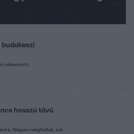
 budakeszi
ük odaveszett,
incs hosszú távú
ására. Négyen meghaltak, sok