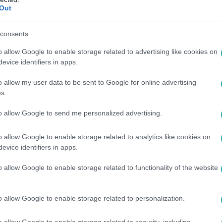
Out
:34
 akart elbújni a rendőrök elől, de elkapt
consents
lt elbújni a rendőrök elől, majd a nevét sem akarta elárulni a 
o allow Google to enable storage related to advertising like cookies on
 videó is készült. Kiderült, drogot is rejteget, amire azt mondta,
evice identifiers in apps.
kásszállóról. Egyikük ellen 3 elfogatóparancs is volt.
o allow my user data to be sent to Google for online advertising
s.
to allow Google to send me personalized advertising.
8:07
o allow Google to enable storage related to analytics like cookies on
ló pénzéből épült vadászház, a polgárme
evice identifiers in apps.
pályázati pénzből épült munkásszálló Újszentivánon, amit a vád
o allow Google to enable storage related to functionality of the website
em jelent meg a tárgyaláson.
o allow Google to enable storage related to personalization.
o allow Google to enable storage related to security, including