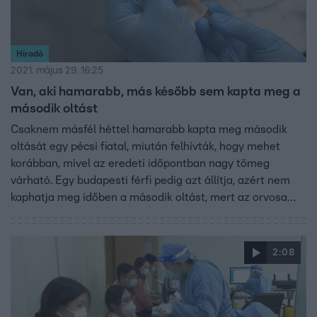
Híradó
2021. május 29. 16:25
Van, aki hamarabb, más később sem kapta meg a
második oltást
Csaknem másfél héttel hamarabb kapta meg második
oltását egy pécsi fiatal, miután felhívták, hogy mehet
korábban, mivel az eredeti időpontban nagy tömeg
várható. Egy budapesti férfi pedig azt állítja, azért nem
kaphatja meg időben a második oltást, mert az orvosa
szerint nincs vakcina. Az Operatív Törzs szerint ilyen nem
történhet.
2:08