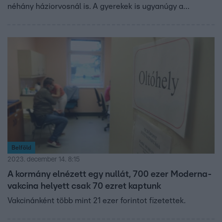
néhány háziorvosnál is. A gyerekek is ugyanúgy a
Moderna legújabb vakcináját kapják emlékeztető
oltásként. Budapesten egy helyen, a Heim Pál Kórházban
oltanak 12 éven felülieket. A Moderna új vakcináját
szeptemberben engedélyezte az európai unió, és azt
mondják: ez véd a legjobban a most terjedő koronavírus-
variációval szemben.
Belföld
2023. december 14. 8:15
A kormány elnézett egy nullát, 700 ezer Moderna-
vakcina helyett csak 70 ezret kaptunk
Vakcinánként több mint 21 ezer forintot fizetettek.