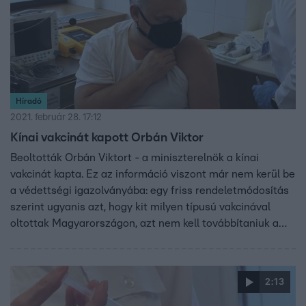
Híradó
2021. február 28. 17:12
Kínai vakcinát kapott Orbán Viktor
Beoltották Orbán Viktort - a miniszterelnök a kínai
vakcinát kapta. Ez az információ viszont már nem kerül be
a védettségi igazolványába: egy friss rendeletmódosítás
szerint ugyanis azt, hogy kit milyen típusú vakcinával
oltottak Magyarországon, azt nem kell továbbítaniuk a
hatóságoknak. Az MSZP szerint a kormány ezzel el akarja
titkolni az adatokat, és emiatt hátrányba kerülhetnek
azok az Európai Unióba utazók, akiket európai
2:13
engedéllyel rendelkező vakcinával oltottak be.