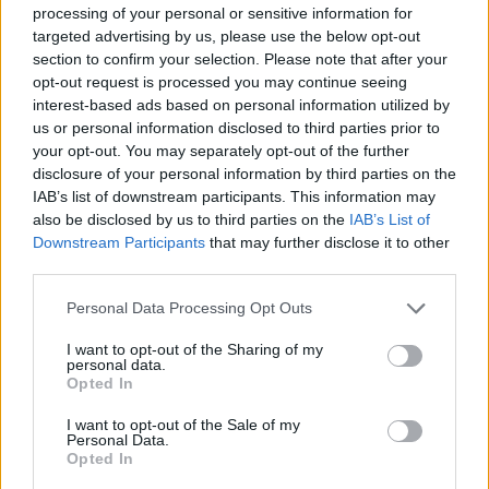
processing of your personal or sensitive information for
targeted advertising by us, please use the below opt-out
section to confirm your selection. Please note that after your
opt-out request is processed you may continue seeing
interest-based ads based on personal information utilized by
Külföld
us or personal information disclosed to third parties prior to
2022. január 7. 10:56
your opt-out. You may separately opt-out of the further
disclosure of your personal information by third parties on the
A Moderna vezérigazgatója szerint ősszel
IAB’s list of downstream participants. This information may
szükséges lehet egy negyedik oltás
also be disclosed by us to third parties on the
IAB’s List of
Már dolgoznak az omikron ellen hatékony oltóanyagon.
Downstream Participants
that may further disclose it to other
third parties.
Please note that this website/app uses one or more Google
Personal Data Processing Opt Outs
services and may gather and store information including but
not limited to your visit or usage behaviour. You may click to
I want to opt-out of the Sharing of my
personal data.
grant or deny consent to Google and its third-party tags to
Opted In
use your data for below specified purposes in below Google
consent section.
I want to opt-out of the Sale of my
Personal Data.
Opted In