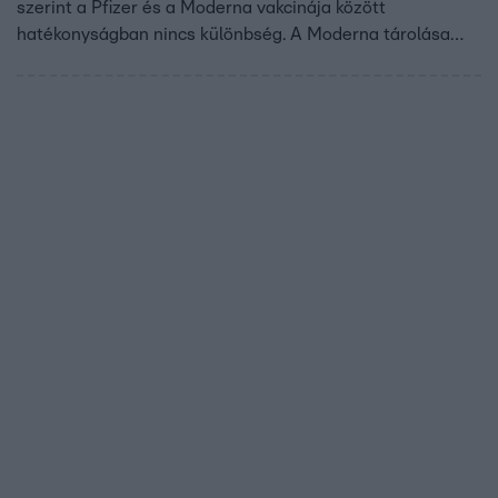
szerint a Pfizer és a Moderna vakcinája között
hatékonyságban nincs különbség. A Moderna tárolása
viszont könnyebb. Közben arról is döntöttek, hogy egy
ampulla Pfizer-BionTech vakcinával ezután nem öt,
hanem hat embert oltanak be.