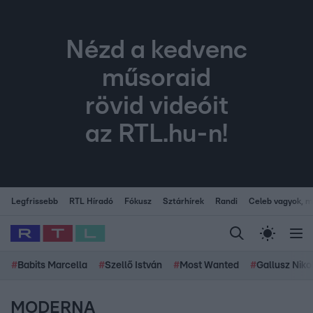
Nézd a kedvenc
műsoraid
rövid videóit
az RTL.hu-n!
Legfrissebb
RTL Híradó
Fókusz
Sztárhírek
Randi
Celeb vagyok, me
#
Babits Marcella
#
Szellő István
#
Most Wanted
#
Gallusz Niko
MODERNA