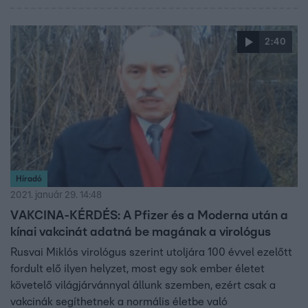
miért, arra nem kaptunk választ az Operatív Törzstől. Azt
viszont megtudtuk, ha valakinek azután változik
2:40
bármilyen adata, hogy regisztrált az oltásra, azt be kell
jelentenie.
Híradó
2021. január 29. 14:48
VAKCINA-KÉRDÉS: A Pfizer és a Moderna után a
kínai vakcinát adatná be magának a virológus
Rusvai Miklós virológus szerint utoljára 100 évvel ezelőtt
fordult elő ilyen helyzet, most egy sok ember életet
követelő világjárvánnyal állunk szemben, ezért csak a
vakcinák segíthetnek a normális életbe való