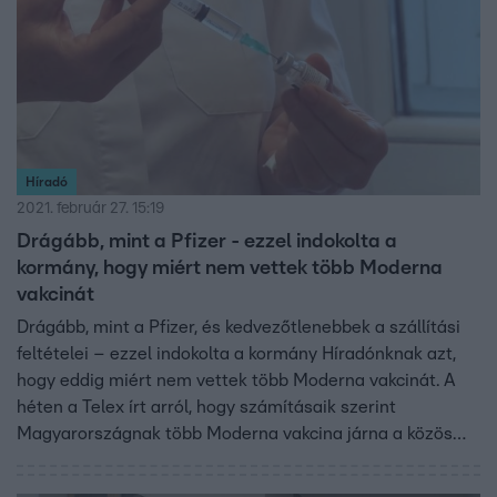
Híradó
2021. február 27. 15:19
Drágább, mint a Pfizer - ezzel indokolta a
kormány, hogy miért nem vettek több Moderna
vakcinát
Drágább, mint a Pfizer, és kedvezőtlenebbek a szállítási
feltételei – ezzel indokolta a kormány Híradónknak azt,
hogy eddig miért nem vettek több Moderna vakcinát. A
héten a Telex írt arról, hogy számításaik szerint
Magyarországnak több Moderna vakcina járna a közös
uniós beszerzésből, mint amennyit a kormány lekötött.
Ezt Orbán Viktor pénteken reggel még szamárságnak