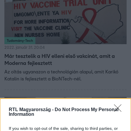
Tudomány-Tech
2022. január 31. 20:04
Már tesztelik a HIV elleni első vakcinát, amit a
Moderna fejlesztett
Az oltás ugyanazon a technológián alapul, amit Karikó
Katalin is fejlesztett a BioNTech-nél.
RTL Magyarország -
Do Not Process My Personal
Information
If you wish to opt-out of the sale, sharing to third parties, or