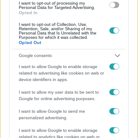
I want to opt-out of processing my
Personal Data for Targeted Advertising.
Opted In
Belföld
2021. december 21. 16:10
I want to opt-out of Collection, Use,
Retention, Sale, and/or Sharing of my
Nyilatkozott a negyedik oltást kapott férfi: szerinte
Personal Data that Is Unrelated with the
kidobták volna, ezért úgy érzi „ a kukából vette ki a
Purposes for which it was collected.
Opted Out
vakcinát.”
Nem tartja szabálytalannak, hogy beadatta magának a
Google consents
negyedik oltást Pártos Balázs. Rusvai Miklós víruskutató
I want to allow Google to enable storage
szerint minél előbb meg kell teremteni a lehetőséget
related to advertising like cookies on web or
másoknak is. A kormány szerint még nem indokolt.
device identifiers in apps.
I want to allow my user data to be sent to
Google for online advertising purposes.
I want to allow Google to send me
personalized advertising.
I want to allow Google to enable storage
related to analytics like cookies on web or