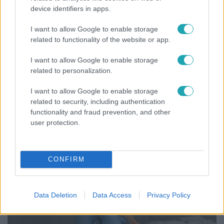
device identifiers in apps.
I want to allow Google to enable storage
related to functionality of the website or app.
Külföld
2021. december 20. 6:36
I want to allow Google to enable storage
Felcserélték a vakcinákat több gyerek oltásánál
related to personalization.
Németországban
I want to allow Google to enable storage
Pfizer helyett Modernát kaptak a gyerekek egy észak-
related to security, including authentication
rajna-vesztfáliai oltóponton, pedig ezt a vakcinatípust
functionality and fraud prevention, and other
számukra még nem engedélyezték.
user protection.
CONFIRM
1:48
Data Deletion
Data Access
Privacy Policy