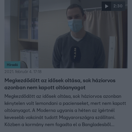
nevezte. A DK szerint a kormány azért nem kötötte le a
2:30
rendelkezésre álló uniós vakcinákat, hogy Brüsszelre
mutogatva közben a kínaival oltsanak.
Híradó
2021. február 4. 17:18
Megkezdődött az idősek oltása, sok háziorvos
azonban nem kapott oltóanyagot
Megkezdődött az idősek oltása, sok háziorvos azonban
kénytelen volt lemondani a pacienseket, mert nem kapott
oltóanyagot. A Moderna ugyanis a héten az ígértnél
kevesebb vakcinát tudott Magyarországra szállítani.
Közben a kormány nem fogadta el a Bangladesből
felajánlott, 2500 embernek elegendő oltóanyagot. Hogy