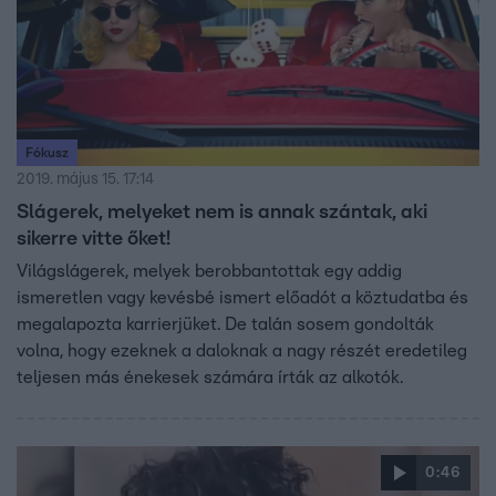
Fókusz
2019. május 15. 17:14
Slágerek, melyeket nem is annak szántak, aki
sikerre vitte őket!
Világslágerek, melyek berobbantottak egy addig
ismeretlen vagy kevésbé ismert előadót a köztudatba és
megalapozta karrierjüket. De talán sosem gondolták
volna, hogy ezeknek a daloknak a nagy részét eredetileg
teljesen más énekesek számára írták az alkotók.
0:46