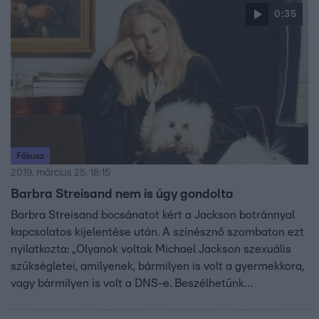
0:35
Fókusz
2019. március 25. 18:15
Barbra Streisand nem is úgy gondolta
Barbra Streisand bocsánatot kért a Jackson botránnyal
kapcsolatos kijelentése után. A színésznő szombaton ezt
nyilatkozta: „Olyanok voltak Michael Jackson szexuális
szükségletei, amilyenek, bármilyen is volt a gyermekkora,
vagy bármilyen is volt a DNS-e. Beszélhetünk
molesztálásról, de azok a gyerekek – ahogy azt el is
mondták – örültek, hogy Neverlandben lehettek. Most