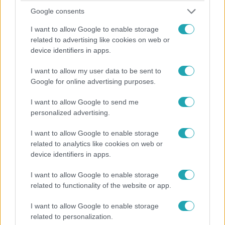
Google consents
I want to allow Google to enable storage
Bulvár
related to advertising like cookies on web or
2022. július 13. 17:20
device identifiers in apps.
Michael Jackson volt testőre vigyáz Harry herceg
és Meghan Markle biztonságára
I want to allow my user data to be sent to
Google for online advertising purposes.
A popsztár családja kirúgta Alberto Alvarezt, amikor
megtudták, hogy ittas vezetésért és családon belüli
I want to allow Google to send me
erőszakért elmarasztalták.
personalized advertising.
I want to allow Google to enable storage
related to analytics like cookies on web or
1:56
device identifiers in apps.
I want to allow Google to enable storage
related to functionality of the website or app.
I want to allow Google to enable storage
related to personalization.