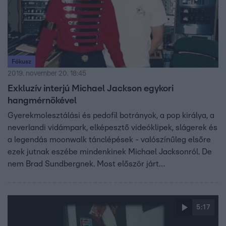
Fókusz
2019. november 20. 18:45
Exkluzív interjú Michael Jackson egykori
hangmérnökével
Gyerekmolesztálási és pedofil botrányok, a pop királya, a
neverlandi vidámpark, elképesztő videóklipek, slágerek és
a legendás moonwalk tánclépések - valószínűleg elsőre
ezek jutnak eszébe mindenkinek Michael Jacksonról. De
nem Brad Sundbergnek. Most először járt
Magyarországon és csak a Fókusznak mesélt Michael
Jackson egykori hangmérnöke, aki biztos, hogy nagyon jól
ismerte a világsztárt. Közel 20 évet töltött vele a
5:17
stúdióban, ahol számos világslágeren dolgoztak együtt,
de a magánéletben is sokszor vendégül látta otthonában