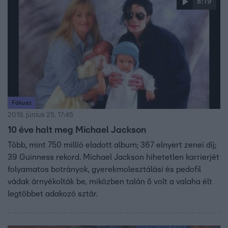
8:19
kapcsolatos dokumentumfilm döbbentette meg jobban az
embereket.
Fókusz
2019. június 25. 17:45
10 éve halt meg Michael Jackson
Több, mint 750 millió eladott album; 367 elnyert zenei díj;
39 Guinness rekord. Michael Jackson hihetetlen karrierjét
folyamatos botrányok, gyerekmolesztálási és pedofil
vádak árnyékolták be, miközben talán ő volt a valaha élt
legtöbbet adakozó sztár.