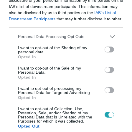
disclosure of your personal information by third parties on the
IAB’s list of downstream participants. This information may
also be disclosed by us to third parties on the
IAB’s List of
X-Faktor
Downstream Participants
that may further disclose it to other
2022. október 10. 10:55
third parties.
Kornis Anna: Man In The Mirror – akusztikus
(Michael Jackson)
Please note that this website/app uses one or more Google
Personal Data Processing Opt Outs
services and may gather and store information including but
Tovább dübörög az RTL Klub legsikeresebb és
not limited to your visit or usage behaviour. You may click to
I want to opt-out of the Sharing of my
legnézettebb tehetségkutató showműsora, az X-Faktor! A
personal data.
grant or deny consent to Google and its third-party tags to
Opted In
jelentkezők a Táborban is mindent megtettek a
use your data for below specified purposes in below Google
továbbjutásért. Íme Kornis Anna produkciója!
consent section.
I want to opt-out of the Sale of my
Personal Data.
Opted In
I want to opt-out of processing my
Personal Data for Targeted Advertising.
Opted In
I want to opt-out of Collection, Use,
Retention, Sale, and/or Sharing of my
Personal Data that Is Unrelated with the
Purposes for which it was collected.
Opted Out