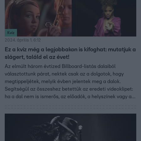
Kvíz
2024. április 1. 6:12
Ez a kvíz még a legjobbakon is kifoghat: mutatjuk a
slágert, találd el az évet!
Az elmúlt három évtized Billboard-listás dalaiból
választottunk párat, nektek csak az a dolgotok, hogy
megtippeljétek, melyik évben jelentek meg a dalok.
Segítségül az összeshez betettük az eredeti videoklipet:
ha a dal nem is ismerős, az előadók, a helyszínek vagy a
ruhák árulkodhatnak az időszakról. Talán sokszor
elhangzik majd: „nem lehet, hogy az 21 éve jelent meg”.
De bizony, lehet.