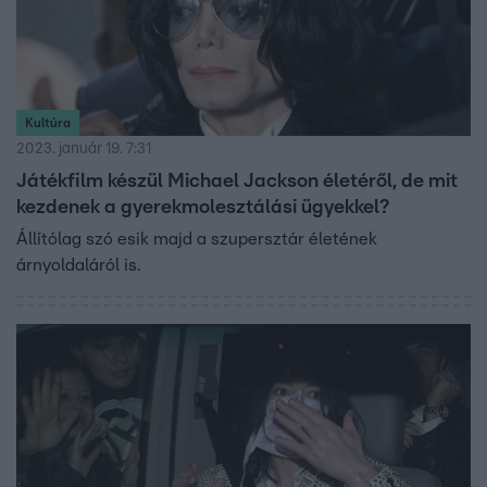
Kultúra
2023. január 19. 7:31
Játékfilm készül Michael Jackson életéről, de mit
kezdenek a gyerekmolesztálási ügyekkel?
Állítólag szó esik majd a szupersztár életének
árnyoldaláról is.