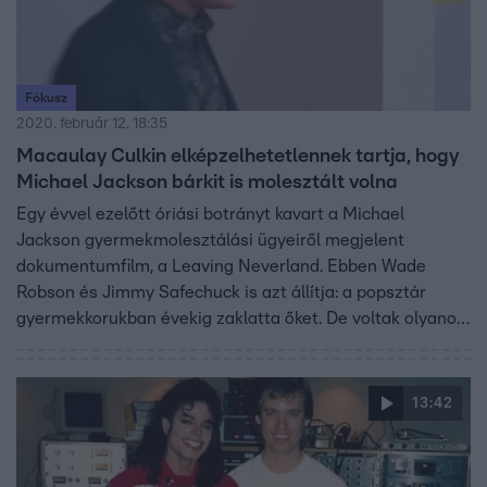
Fókusz
2020. február 12. 18:35
Macaulay Culkin elképzelhetetlennek tartja, hogy
Michael Jackson bárkit is molesztált volna
Egy évvel ezelőtt óriási botrányt kavart a Michael
Jackson gyermekmolesztálási ügyeiről megjelent
dokumentumfilm, a Leaving Neverland. Ebben Wade
Robson és Jimmy Safechuck is azt állítja: a popsztár
gyermekkorukban évekig zaklatta őket. De voltak olyanok
is, akik megkérdőjelezték a két férfi szavait. Macaulay
Culkin a napokban egy magazinnak adott interjút, ahol
azt mesélte, elképzelhetetlennek tartja, hogy Michael
13:42
Jackson bárkit is molesztált volna.