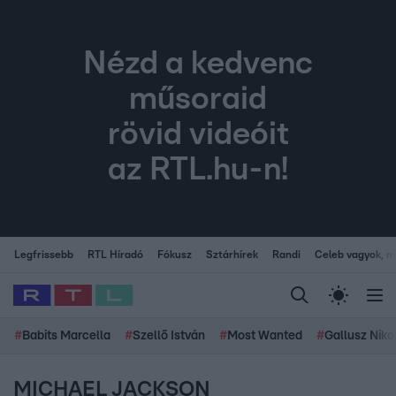
Nézd a kedvenc
műsoraid
rövid videóit
az RTL.hu-n!
Legfrissebb
RTL Híradó
Fókusz
Sztárhírek
Randi
Celeb vagyok, me
#
Babits Marcella
#
Szellő István
#
Most Wanted
#
Gallusz Niko
MICHAEL JACKSON