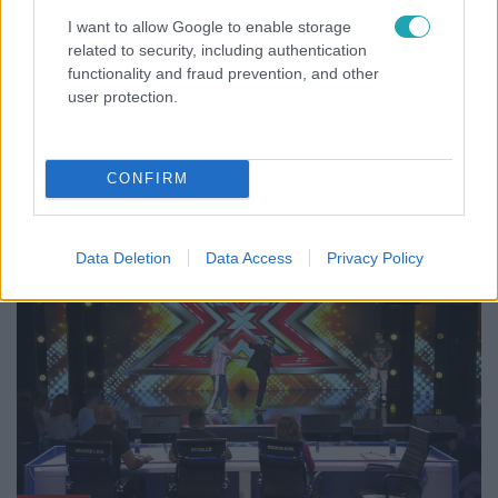
I want to allow Google to enable storage
X-Faktor
related to security, including authentication
functionality and fraud prevention, and other
2021. október 9. 19:35
user protection.
Zsákay Csaba: Billie Jean (Michael Jackson)
Kezdetét vette az RTL Klub legsikeresebb és
legnézettebb tehetségkutató show-műsora, az X-Faktor!
CONFIRM
Íme Jackson papa produkciója!
Data Deletion
Data Access
Privacy Policy
2:38