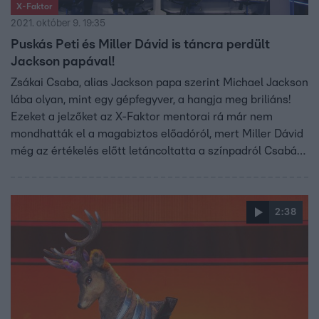
X-Faktor
2021. október 9. 19:35
Puskás Peti és Miller Dávid is táncra perdült
Jackson papával!
Zsákai Csaba, alias Jackson papa szerint Michael Jackson
lába olyan, mint egy gépfegyver, a hangja meg briliáns!
Ezeket a jelzőket az X-Faktor mentorai rá már nem
mondhatták el a magabiztos előadóról, mert Miller Dávid
még az értékelés előtt letáncoltatta a színpadról Csabát.
Nézd vissza a produkciót ide kattintva!
2:38