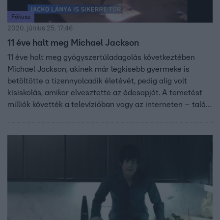
Fókusz
2020. június 25. 17:46
11 éve halt meg Michael Jackson
11 éve halt meg gyógyszertúladagolás következtében
Michael Jackson, akinek már legkisebb gyermeke is
betöltötte a tizennyolcadik életévét, pedig alig volt
kisiskolás, amikor elvesztette az édesapját. A temetést
milliók követték a televízióban vagy az interneten – talán
ekkor láthattuk először maszkok nélkül a 3 gyereket.