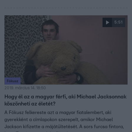
Wade Robson és James Safechuch csak most beszélt az
ügyről. Ehhez képest Michael Jackson testőre, Bill
Withfield ennek az ellenkezőjét állítja.
5:51
Fókusz
2019. március 14. 18:50
Hogy él az a magyar férfi, aki Michael Jacksonnak
köszönheti az életét?
A Fókusz felkereste azt a magyar fiatalembert, aki
gyerekként a címlapokon szerepelt, amikor Michael
Jackson kifizette a májátültetését. A sors furcsa fintora,