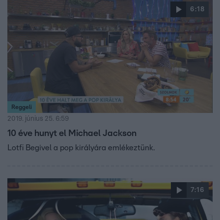
6:18
Reggeli
2019. június 25. 6:59
10 éve hunyt el Michael Jackson
Lotfi Begivel a pop királyára emlékeztünk.
7:16