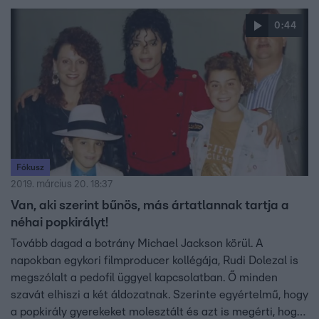
mindketten házasok, gyerekeik is vannak, szóval ez nem
0:44
ölte meg őket.”
Fókusz
2019. március 20. 18:37
Van, aki szerint bűnös, más ártatlannak tartja a
néhai popkirályt!
Tovább dagad a botrány Michael Jackson körül. A
napokban egykori filmproducer kollégája, Rudi Dolezal is
megszólalt a pedofil üggyel kapcsolatban. Ő minden
szavát elhiszi a két áldozatnak. Szerinte egyértelmű, hogy
a popkirály gyerekeket molesztált és azt is megérti, hogy