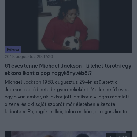
az énekes.
Fókusz
2019. augusztus 29. 17:20
61 éves lenne Michael Jackson- ki lehet törölni egy
ekkora ikont a pop nagykönyvéből?
Michael Jackson 1958. augusztus 29-én született a
Jackson család hetedik gyermekeként. Ma lenne 61 éves,
egy olyan ember, aki akkor jött, amikor a világra ráomlott
a zene, és aki saját szobrát már életében elkezdte
ledönteni. Rajongók milliói, talán milliárdjai ragaszkodtak
hozzá és szerették, vagy teszik még mindig. 10 évvel
ezelőtti halála az egész világot sokkolta, de ennél talán
már csak az azóta róla készült gyermekmolesztálással