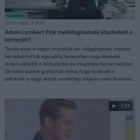
Celebklub
2020. május 15. 8:00
Adam Lambert Pink melléfogásának köszönheti a
karrierjét?
Tavaly ezen a napon mutattuk be: világslágerek, melyek
berobbantottak egy addig ismeretlen vagy kevésbé
ismert előadót a köztudatba és megalapozta karrierjüket.
De talán sosem gondolták volna, hogy ezeknek a
daloknak a nagy részét eredetileg teljesen más énekesek
számára írták az alkotók.
1:25