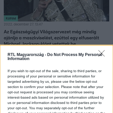
Külföld
2022. december 27. 13:47
Az Egészségügyi Világszervezet még mindig
ajánlja a maszkviselést, ezúttal egy elfuserált
Michael Jackson-klónt vetettek be
„Az apró tettek életeket menthetnek” – üzenik.
RTL Magyarország -
Do Not Process My Personal
Information
If you wish to opt-out of the sale, sharing to third parties, or
2:26
processing of your personal or sensitive information for
targeted advertising by us, please use the below opt-out
section to confirm your selection. Please note that after your
opt-out request is processed you may continue seeing
interest-based ads based on personal information utilized by
us or personal information disclosed to third parties prior to
your opt-out. You may separately opt-out of the further