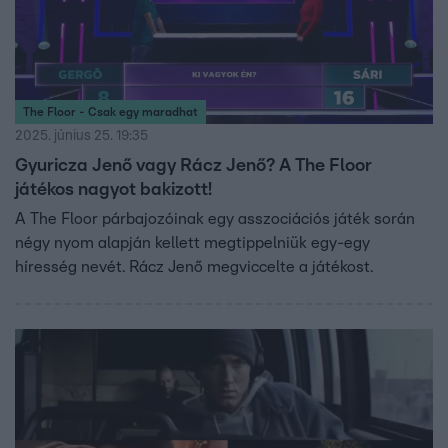
The Floor - Csak egy maradhat
2025. június 25. 19:35
Gyuricza Jenő vagy Rácz Jenő? A The Floor
játékos nagyot bakizott!
A The Floor párbajozóinak egy asszociációs játék során
négy nyom alapján kellett megtippelniük egy-egy
híresség nevét. Rácz Jenő megviccelte a játékost.