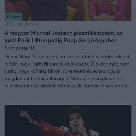
Reggeli
2023. május 9. 6:41
A magyar Michael Jackson plasztikáztatott, az
igazi Paris Hilton pedig Papp Gergő ágyában
hempergett
Dénes Nóra 15 éves volt, amikor az utcán az emberek azt
hitték, hogy Paris Hiltonnal találkoztak. Ő akkor még nem
tudta, hogy ki Paris Hilton, rákeresett és édesanyja is
megdöbbent a hasonlóságon. Nóra ellenzi a plasztikát,
inkább sminktrükkökkel próbálkozik, ha másképp szeretne
kinézni. A magyar Michael Jackson, Darvai Károly is
megfordult a Reggeli stúdiójában, ő azonban több
esztétikai műtéten is átesett, hogy hasonlítson a
példaképére. Tánctudását is megmutatta a stúdióban.