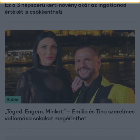
Ez a 3 népszerű kerti növény akár az ingatlanod
értékét is csökkentheti
Bulvár
„Téged. Engem. Minket.” – Emilio és Tina szerelmes
vallomása sokakat megérinthet