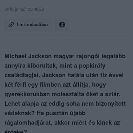
2019. január 29. 18:29
Link másolása
Michael Jackson magyar rajongói legalább
annyira kiborultak, mint a popkirály
családtagjai. Jackson halála után tíz évvel
két férfi egy filmben azt állítja, hogy
gyerekkorukban molesztálta őket a sztár.
Lehet alapja az eddig soha nem bizonyított
vádaknak? Ha pusztán újabb
rágalomhadjárat, akkor miért és kinek az
érdeke?