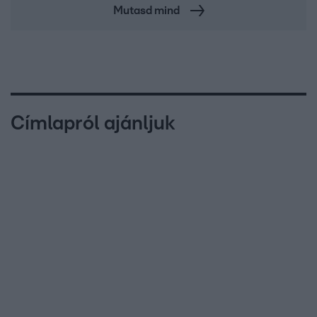
Mutasd mind
Címlapról ajánljuk