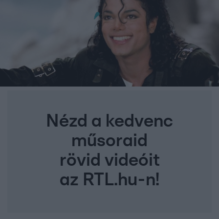
Nézd a kedvenc
műsoraid
rövid videóit
az RTL.hu-n!