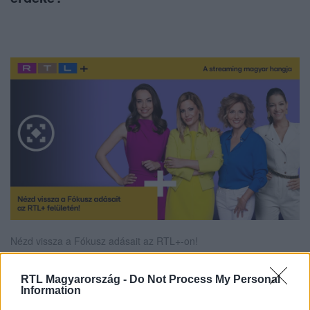
Nézd vissza a Fókusz adásait az RTL+-on!
RTL Magyarország -
Do Not Process My Personal
Information
Itt állítsd be, hogy az RTL.hu az elsők között