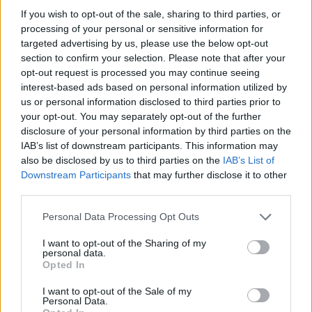
legyen a Google-találatokban!
If you wish to opt-out of the sale, sharing to third parties, or
processing of your personal or sensitive information for
targeted advertising by us, please use the below opt-out
section to confirm your selection. Please note that after your
opt-out request is processed you may continue seeing
interest-based ads based on personal information utilized by
us or personal information disclosed to third parties prior to
your opt-out. You may separately opt-out of the further
disclosure of your personal information by third parties on the
IAB’s list of downstream participants. This information may
also be disclosed by us to third parties on the
IAB’s List of
Downstream Participants
that may further disclose it to other
Kövess minket, és értesülj a friss hírekről a
third parties.
Facebookon is!
Please note that this website/app uses one or more Google
Personal Data Processing Opt Outs
services and may gather and store information including but
Követem
not limited to your visit or usage behaviour. You may click to
I want to opt-out of the Sharing of my
personal data.
grant or deny consent to Google and its third-party tags to
Opted In
use your data for below specified purposes in below Google
consent section.
I want to opt-out of the Sale of my
Personal Data.