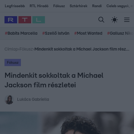
Legfrissebb
RTL Híradó
Fókusz
Sztárhírek
Randi
Celeb vagyok, me
#
Babits Marcella
#
Szellő István
#
Most Wanted
#
Gallusz Niko
Címlap
›
Fókusz
›
Mindenkit sokkoltak a Michael Jackson film részletei
Fókusz
Mindenkit sokkoltak a Michael
Jackson film részletei
Lukács Gabriella