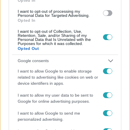
Opted In
#
FÓKUSZ
#
ADÁSRÉSZLETEK
#
MICHAEL JACKSON
I want to opt-out of processing my
Personal Data for Targeted Advertising.
#
VADAK
#
MOLESZTÁLÁS
#
IGAZSÁG
#
RÁGALOM
Opted In
I want to opt-out of Collection, Use,
Retention, Sale, and/or Sharing of my
Personal Data that Is Unrelated with the
Purposes for which it was collected.
Opted Out
Google consents
Népszerű
I want to allow Google to enable storage
related to advertising like cookies on web or
device identifiers in apps.
I want to allow my user data to be sent to
Google for online advertising purposes.
I want to allow Google to send me
personalized advertising.