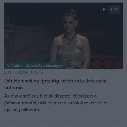
1:21
Az Árulók – Gyilkosság a kastélyban
2024. október 3. 19:45
Dér Heninek az igazság körében kellett színt
vallania
Az énekesnő egy bibliai idézettel búcsúzott a
játékostársaitól, akik lélegzetvisszafojtva várták az
igazság pillanatát.