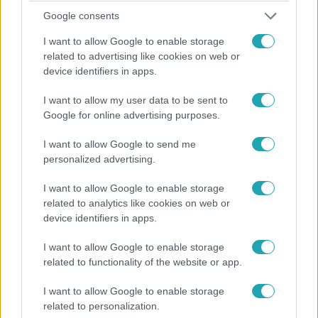
Google consents
I want to allow Google to enable storage
related to advertising like cookies on web or
device identifiers in apps.
I want to allow my user data to be sent to
Google for online advertising purposes.
I want to allow Google to send me
personalized advertising.
Az Árulók – Gyilkosság a kastélyban
2023. december 2. 22:00
I want to allow Google to enable storage
related to analytics like cookies on web or
A Tűz ceremónián minden bent maradt játékos
device identifiers in apps.
felfedte magát
Az utolsó napon nemcsak versenyautóba pattanva kellett
I want to allow Google to enable storage
bizonyítaniuk a játékosoknak, de még baltadobálásban is
related to functionality of the website or app.
kipróbálták magukat. Ezt követően megtartották az
I want to allow Google to enable storage
utolsó kerekasztal szertartást, ahonnan a kiszavazott
related to personalization.
híresség már az igazság felfedése nélkül távozott. Ezt