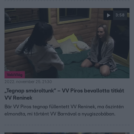
3:58
ValóVilág
2022. november 25. 21:30
„Tegnap smároltunk” – VV Piros bevallotta titkát
VV Reninek
Bár VV Piros tegnap füllentett VV Reninek, ma őszintén
elmondta, mi történt VV Barnával a nyugiszobában.