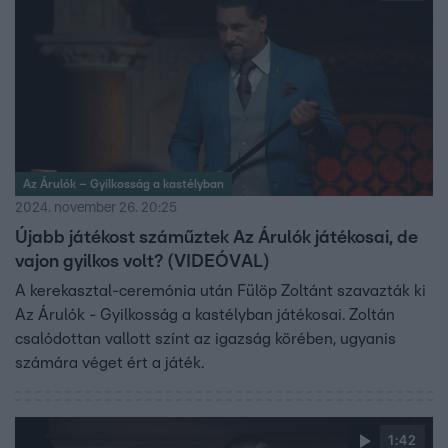
Az Árulók – Gyilkosság a kastélyban
2024. november 26. 20:25
Újabb játékost száműztek Az Árulók játékosai, de
vajon gyilkos volt? (VIDEÓVAL)
A kerekasztal-ceremónia után Fülöp Zoltánt szavazták ki
Az Árulók - Gyilkosság a kastélyban játékosai. Zoltán
csalódottan vallott színt az igazság körében, ugyanis
számára véget ért a játék.
1:42