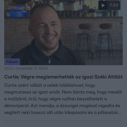
7:33
Fókusz
2022. november 11. 19:00
Curtis: Végre megismerhették az igazi Széki Attilát
Curtis azért vállalt a celeb túlélőshowt, hogy
megmutassa az igazi arcát. Nem bánta meg, hogy mesélt
a múltjáról, örül, hogy végre nyíltan beszélhetett a
démonjairól. Azt mondja, a dzsungel magával ragadta és
segített neki hosszú idő után kikapcsolni és a pillanatokat
megélni. A kihívásokkal teli hetek pedig rávilágították
arra, hogy bármilyen helyzet elé is állítja az élet, mindig