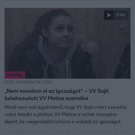
3:46
ValóVilág
2022. december 26. 21:52
„Nem mondom el az igazságot” – VV Sajti
belehazudott VV Melina szemébe
Mivel nem volt egyértelmű, hogy VV Sajti miért szerette
volna feladni a játékot, VV Melina a tettek mezejére
lépett, és megpróbálta kihúzni a srácból az igazságot.