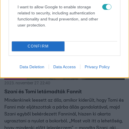
követően a Tűz ceremónián mindenre fény derült.
I want to allow Google to enable storage
related to security, including authentication
functionality and fraud prevention, and other
3:02
user protection.
CONFIRM
Data Deletion
Data Access
Privacy Policy
Éden Hotel
2023. november 27. 22:40
Szani és Tomi letámadták Fannit
Mindenkinek leesett az álla, amikor kiderült, hogy Tomi és
Fanni már eljátszottak a párba állás gondolatával, majd
Szani egyből bekérdezett Fanninál, hiszen ki akarta
ugrasztani a nyulat a bokorból. „Most volt itt a lehetőség,
hogy mindenki előtt leleplezzem” – mondta Szani, aki