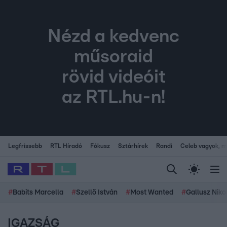
Nézd a kedvenc
műsoraid
rövid videóit
az RTL.hu-n!
Legfrissebb
RTL Híradó
Fókusz
Sztárhírek
Randi
Celeb vagyok, me
#
Babits Marcella
#
Szellő István
#
Most Wanted
#
Gallusz Niko
IGAZSÁG