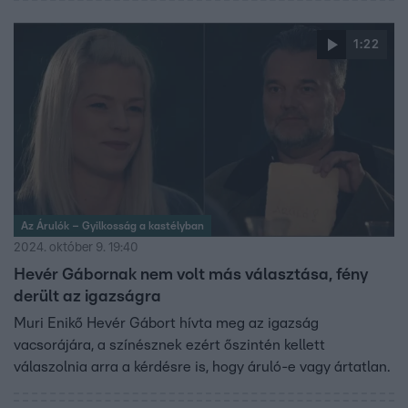
1:22
Az Árulók – Gyilkosság a kastélyban
2024. október 9. 19:40
Hevér Gábornak nem volt más választása, fény
derült az igazságra
Muri Enikő Hevér Gábort hívta meg az igazság
vacsorájára, a színésznek ezért őszintén kellett
válaszolnia arra a kérdésre is, hogy áruló-e vagy ártatlan.