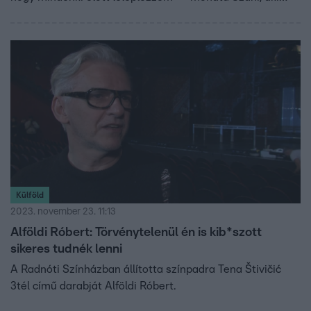
attól tart, hogy az új lány az ő párjára, Viktorra fog fog
lecsapni.
Külföld
2023. november 23. 11:13
Alföldi Róbert: Törvénytelenül én is kib*szott
sikeres tudnék lenni
A Radnóti Színházban állította színpadra Tena Štivičić
3tél című darabját Alföldi Róbert.