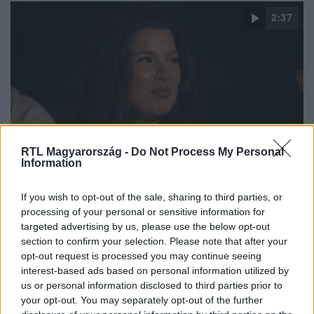
2:37
RTL Magyarország -
Do Not Process My Personal
Éden Hotel
Information
2024. január 19. 22:05
Adri végül úgy döntött, mindenkinek beszámol a
If you wish to opt-out of the sale, sharing to third parties, or
processing of your personal or sensitive information for
csókról
targeted advertising by us, please use the below opt-out
„Adri, mi történt Arni és közted a jakuzziban?” – szólt a
section to confirm your selection. Please note that after your
kérdés a lánynak, aki bár korábban nem vallott színt, most
opt-out request is processed you may continue seeing
mégis kitálalt a teljes igazságról. Szani egyből nekiesett
interest-based ads based on personal information utilized by
Arninak, Adri pedig alig tudta palástolni a mosolyát,
us or personal information disclosed to third parties prior to
your opt-out. You may separately opt-out of the further
hiszen úgy érzi, a páros között kirobbanó balhé miatt akár