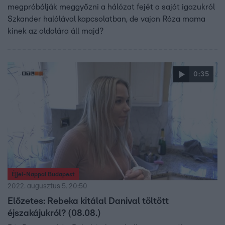
megpróbálják meggyőzni a hálózat fejét a saját igazukról
Szkander halálával kapcsolatban, de vajon Róza mama
kinek az oldalára áll majd?
0:35
Éjjel-Nappal Budapest
2022. augusztus 5. 20:50
Előzetes: Rebeka kitálal Danival töltött
éjszakájukról? (08.08.)