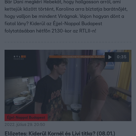
Bár Dani megkéri Rebekát, hogy hallgasson arról, ami
kettejük között történt, Karolina arra bíztatja barátnőjét,
hogy valljon be mindent Virágnak. Vajon hogyan dönt a
fiatal lány? Kiderül az Éjjel-Nappal Budapest
folytatásában hétfőn 21:30-kor az RTLII-n!
0:35
Éjjel-Nappal Budapest
2022. július 29. 20:50
Előzetes: Kiderül Kornél és Livi titka? (08.01.)