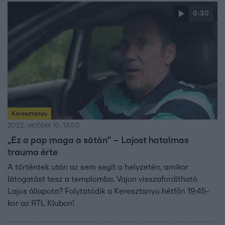
talpon tud maradni. Képes küzdeni és képes újrakezdeni.
0:30
Keresztanyu
2022. október 10. 13:00
„Ez a pap maga a sátán” – Lajost hatalmas
trauma érte
A történtek után az sem segít a helyzetén, amikor
látogatást tesz a templomba. Vajon visszafordítható
Lajos állapota? Folytatódik a Keresztanyu hétfőn 19:45-
kor az RTL Klubon!