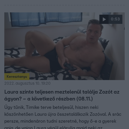
0:53
Keresztanyu
2022. augusztus 10. 19:20
Laura szinte teljesen meztelenül találja Zozót az
ágyon? – a következő részben (08.11.)
Úgy tűnik, Timike terve beteljesül, hiszen neki
köszönhetően Laura újra összetalálkozik Zozóval. A srác
persze, mindenáron tudni szeretné, hogy ő-e a gyerek
apja, de vajon Laura végül elárulja majd neki az