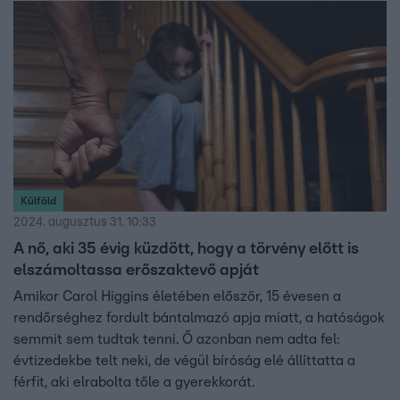
Külföld
2024. augusztus 31. 10:33
A nő, aki 35 évig küzdött, hogy a törvény előtt is
elszámoltassa erőszaktevő apját
Amikor Carol Higgins életében először, 15 évesen a
rendőrséghez fordult bántalmazó apja miatt, a hatóságok
semmit sem tudtak tenni. Ő azonban nem adta fel:
évtizedekbe telt neki, de végül bíróság elé állíttatta a
férfit, aki elrabolta tőle a gyerekkorát.