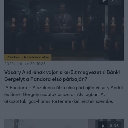
3:37
Pandora - A szelence átka
2025. október 20. 19:33
Vásáry Andrénak vajon sikerült megvezetni Bánki
Gergelyt a Pandora első párbaján?
A Pandora – A szelence átka első párbaján Vásáry André
és Bánki Gergely csaptak össze az Alvilágban. Az
átkozottak igaz-hamis történetekkel néztek szembe.
6:36