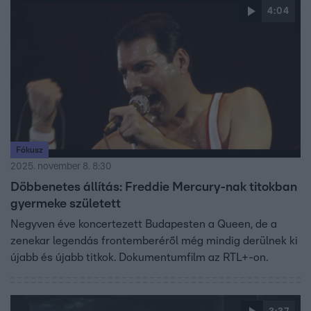
4:04
Fókusz
2025. november 8. 8:30
Döbbenetes állítás: Freddie Mercury-nak titokban
gyermeke született
Negyven éve koncertezett Budapesten a Queen, de a
zenekar legendás frontemberéről még mindig derülnek ki
újabb és újabb titkok. Dokumentumfilm az RTL+-on.