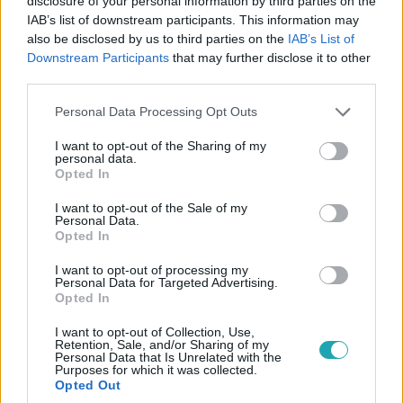
disclosure of your personal information by third parties on the
az is lehetséges lesz, hogy Arnival álljon párba a
IAB’s list of downstream participants. This information may
következő Párválasztó ceremónián. Később Szani is
also be disclosed by us to third parties on the
IAB’s List of
bevallotta, hogy már tudott a csókjukról, ezért nem
Downstream Participants
that may further disclose it to other
szerette volna megmutatni Arninak a kérdőívét. A srác
third parties.
teljesen magába roskadt, mert hatalmasat csalódott a
Please note that this website/app uses one or more Google
barátaiban.
Personal Data Processing Opt Outs
services and may gather and store information including but
not limited to your visit or usage behaviour. You may click to
I want to opt-out of the Sharing of my
personal data.
grant or deny consent to Google and its third-party tags to
Opted In
use your data for below specified purposes in below Google
consent section.
I want to opt-out of the Sale of my
Personal Data.
Opted In
Külföld
2023. december 20. 12:30
I want to opt-out of processing my
Personal Data for Targeted Advertising.
Hatalmasat megy a TikTokon a bögre-elmélet,
Opted In
amiből minden vendég megtudhatja, mit
gondolnak róla
I want to opt-out of Collection, Use,
Retention, Sale, and/or Sharing of my
Egy bögre többet mond ezer szónál.
Personal Data that Is Unrelated with the
Purposes for which it was collected.
Opted Out