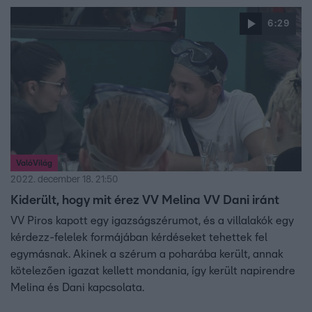
6:29
ValóVilág
2022. december 18. 21:50
Kiderült, hogy mit érez VV Melina VV Dani iránt
VV Piros kapott egy igazságszérumot, és a villalakók egy
kérdezz-felelek formájában kérdéseket tehettek fel
egymásnak. Akinek a szérum a poharába került, annak
kötelezően igazat kellett mondania, így került napirendre
Melina és Dani kapcsolata.