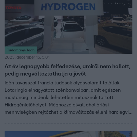
Tudomány-Tech
2023. december 15. 5:01
Az év legnagyobb felfedezése, amiről nem hallott,
pedig megváltoztathatja a jövőt
Idén tavasszal francia tudósok olyasvalamit találtak
Lotaringia elhagyatott szénbányáiban, amit egészen
mostanáig mindenki lehetetlen mítosznak tartott.
Hidrogénlelőhelyet. Méghozzá olyat, ahol óriási
mennyiségben rejtőzhet a klímaváltozás elleni harc egyik
leghatékonyabb fegyverének tartott gáz, ez pedig
mindent teljesen megváltoztathat. A felfedezés
jelentőségére azonban csak az év vége felé kezdtek