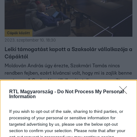
Cápák között
2023. szeptember 10. 18:30
Lelki támogatást kapott a Szaksolár vállalkozója a
Cápáktól
Moldován András úgy érezte, Szakmári Tamás nincs
rendben fejben, ezért kíváncsi volt, hogy mi is zajlik benne
pontosan. A Szaksolár vállalkozója teljesen megnyílt a
Cápáknak, akik őszintén elárulták, ők hogyan élik meg a
RTL Magyarország -
Do Not Process My Personal
magányt. A befektetők kiszálltak, de Orbók Ilona
Information
elgondolkozott a megújuló energiával foglalkozó üzleten.
If you wish to opt-out of the sale, sharing to third parties, or
processing of your personal or sensitive information for
targeted advertising by us, please use the below opt-out
section to confirm your selection. Please note that after your
opt-out request is processed you may continue seeing