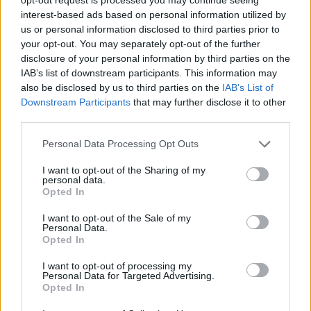
interest-based ads based on personal information utilized by
us or personal information disclosed to third parties prior to
your opt-out. You may separately opt-out of the further
disclosure of your personal information by third parties on the
IAB’s list of downstream participants. This information may
also be disclosed by us to third parties on the
IAB’s List of
Downstream Participants
that may further disclose it to other
Gazdaság
third parties.
2023. május 25. 17:01
Kiszivárgott dokumentum: a magyar kormány 223
Please note that this website/app uses one or more Google
Personal Data Processing Opt Outs
services and may gather and store information including but
milliárd forintért tenné rá a kezét Szerbia megújuló
not limited to your visit or usage behaviour. You may click to
I want to opt-out of the Sharing of my
energiaforrásaira – a szakértők tiltakoznak
personal data.
grant or deny consent to Google and its third-party tags to
Opted In
Az MVM és a szerb kormány közti ügyleten az ellenzékiek
use your data for below specified purposes in below Google
és a szakértők is felháborodtak
consent section.
I want to opt-out of the Sale of my
Personal Data.
Opted In
I want to opt-out of processing my
Personal Data for Targeted Advertising.
Opted In