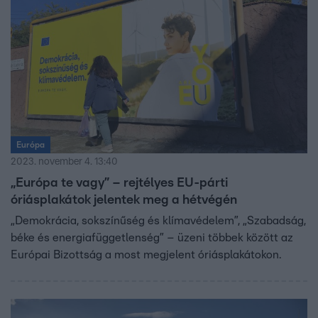
felfigyelni.
Európa
2023. november 4. 13:40
„Európa te vagy” – rejtélyes EU-párti
óriásplakátok jelentek meg a hétvégén
„Demokrácia, sokszínűség és klímavédelem”, „Szabadság,
béke és energiafüggetlenség” – üzeni többek között az
Európai Bizottság a most megjelent óriásplakátokon.