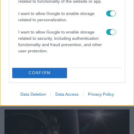
related to functionality of the website or app.
I want to allow Google to enable storage
related to personalization.
Híradó
I want to allow Google to enable storage
2022. december 17. 18:14
related to security, including authentication
functionality and fraud prevention, and other
Újabb gyomrost kapnak a napelemesek, több
user protection.
tízezer felhasználó jár pórul
Több tízezer családnak okoz majd plusz költséget, hogy
egy új rendelet már a működő napelemeknél is beszünteti
CONFIRM
a kedvező éves szaldó elszámolást. Azaz a szolgáltató a
jövőben nem ad áramot a felhasználónak a nyáron
megtermelt többletenergia fejében, így a napelemes
Data Deletion
Data Access
Privacy Policy
rendszer megtérülési ideje is messzire kitolódik.