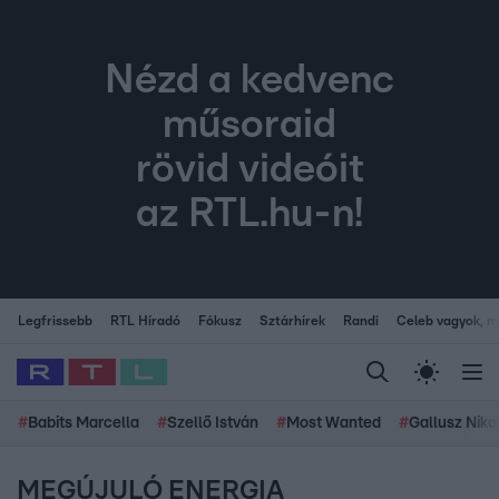
Nézd a kedvenc
műsoraid
rövid videóit
az RTL.hu-n!
Legfrissebb
RTL Híradó
Fókusz
Sztárhírek
Randi
Celeb vagyok, me
#
Babits Marcella
#
Szellő István
#
Most Wanted
#
Gallusz Niko
MEGÚJULÓ ENERGIA