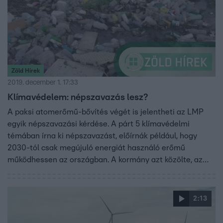
Zöld Hírek
2019. december 1. 17:33
Klímavédelem: népszavazás lesz?
A paksi atomerőmű-bővítés végét is jelentheti az LMP
egyik népszavazási kérdése. A párt 5 klímavédelmi
témában írna ki népszavazást, előírnák például, hogy
2030-tól csak megújuló energiát használó erőmű
működhessen az országban. A kormány azt közölte, az
ellenzéki pártok klíma-téma mögé bújtatott
kormányellenes nyilatkozatait a politikai harc részének
tekintik.
2:13