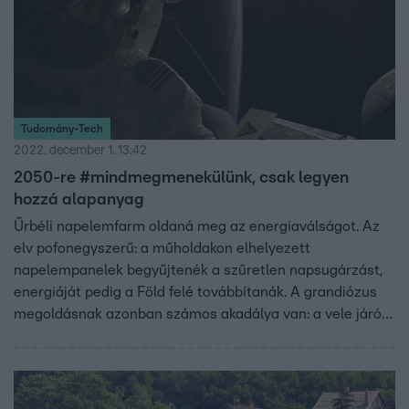
Tudomány-Tech
2022. december 1. 13:42
2050-re #mindmegmenekülünk, csak legyen
hozzá alapanyag
Űrbéli napelemfarm oldaná meg az energiaválságot. Az
elv pofonegyszerű: a műholdakon elhelyezett
napelempanelek begyűjtenék a szűretlen napsugárzást,
energiáját pedig a Föld felé továbbítanák. A grandiózus
megoldásnak azonban számos akadálya van: a vele járó
szennyezés, a pénz, és hogy fogytán vannak a szükséges
alapanyagok.