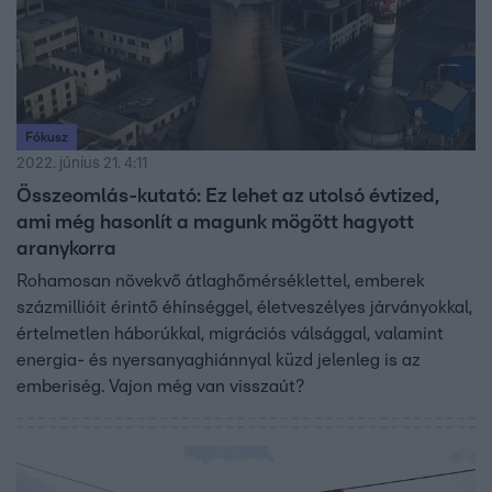
Fókusz
2022. június 21. 4:11
Összeomlás-kutató: Ez lehet az utolsó évtized,
ami még hasonlít a magunk mögött hagyott
aranykorra
Rohamosan növekvő átlaghőmérséklettel, emberek
százmillióit érintő éhínséggel, életveszélyes járványokkal,
értelmetlen háborúkkal, migrációs válsággal, valamint
energia- és nyersanyaghiánnyal küzd jelenleg is az
emberiség. Vajon még van visszaút?