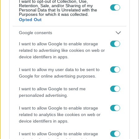
I want to opt-out of Collection, Use,
Retention, Sale, and/or Sharing of my
Personal Data that Is Unrelated with the
Purposes for which it was collected.
Opted Out
Google consents
I want to allow Google to enable storage
Belföld
related to advertising like cookies on web or
2023. február 15. 14:40
device identifiers in apps.
Bíróság elé idézik Magyarországot, amiért
szembement az uniós döntéssel kannabisz-
I want to allow my user data to be sent to
ügyben
Google for online advertising purposes.
Két másik ügyben is beperelték az országot.
I want to allow Google to send me
personalized advertising.
I want to allow Google to enable storage
2:38
related to analytics like cookies on web or
device identifiers in apps.
I want to allow Google to enable storage