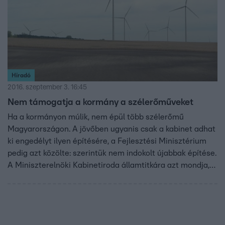
Híradó
2016. szeptember 3. 16:45
Nem támogatja a kormány a szélerőműveket
Ha a kormányon múlik, nem épül több szélerőmű
Magyarországon. A jövőben ugyanis csak a kabinet adhat
ki engedélyt ilyen építésére, a Fejlesztési Minisztérium
pedig azt közölte: szerintük nem indokolt újabbak építése.
A Miniszterelnöki Kabinetiroda államtitkára azt mondja,
több negatív hatása van a szélerőműveknek a hálózat
biztonságára. Az LMP szerint viszont a kormány azért
nem támogatja a megújuló energiát, mert csak így tudja
igazolni a Paksi Atomerőmű bővítését.