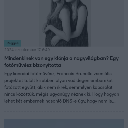
Reggeli
2024. szeptember 17. 6:49
Mindenkinek van egy klónja a nagyvilágban? Egy
fotóművész bizonyította
Egy kanadai fotóművész, Francois Brunelle zseniális
projektet talált ki: ebben olyan vadidegen embereket
fotózott együtt, akik nem ikrek, semmilyen kapcsolat
nincs közöttük, mégis ugyanúgy néznek ki. Hogy hogyan
lehet két embernek hasonló DNS-e úgy, hogy nem is
rokonok, arról dr. Tárnoki Ádám ikerkutatóval
beszélgettünk a Reggeliben, ahol arról is szó volt, mi köze
a népességnövekedésnek mindehhez.