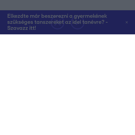
Elkezdte már beszerezni a gyermekének
szükséges tanszereket az idei tanévre? -
Szavazz itt!