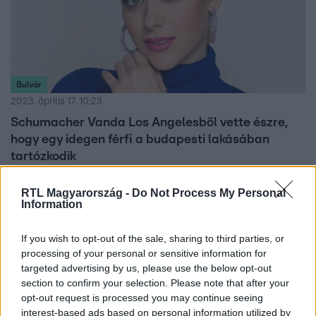
Bulvár
2023. április 17. 10:23
Schumacher Vanda Los Angelesből vette észre,
hogy egy idegen férfi a budapesti lakásában
tartózkodik
A műsorvezető szinte sokkot kapott a látványtól.
RTL Magyarország -
Do Not Process My Personal
Information
If you wish to opt-out of the sale, sharing to third parties, or
processing of your personal or sensitive information for
targeted advertising by us, please use the below opt-out
section to confirm your selection. Please note that after your
opt-out request is processed you may continue seeing
interest-based ads based on personal information utilized by