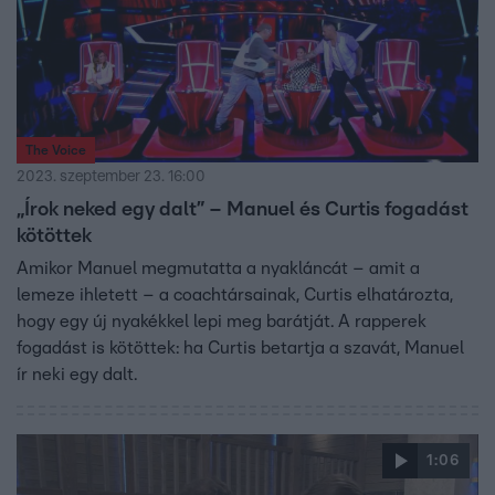
The Voice
2023. szeptember 23. 16:00
„Írok neked egy dalt” – Manuel és Curtis fogadást
kötöttek
Amikor Manuel megmutatta a nyakláncát – amit a
lemeze ihletett – a coachtársainak, Curtis elhatározta,
hogy egy új nyakékkel lepi meg barátját. A rapperek
fogadást is kötöttek: ha Curtis betartja a szavát, Manuel
ír neki egy dalt.
1:06