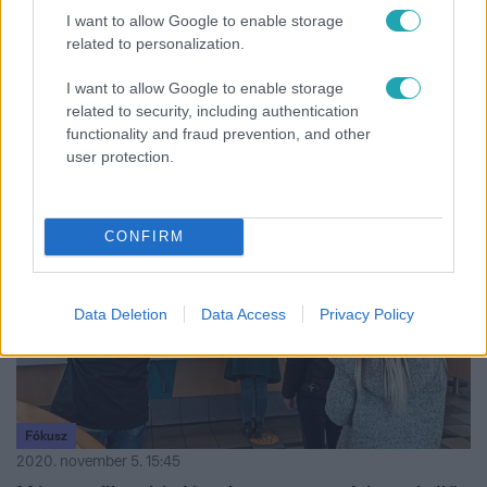
I want to allow Google to enable storage
Külföld
related to personalization.
2022. szeptember 2. 10:28
Repülés közben tetoválta ki egy férfi a mellette ülő
I want to allow Google to enable storage
vadidegen utast
related to security, including authentication
functionality and fraud prevention, and other
A légiutas-kísérők sem bánták.
user protection.
4:23
CONFIRM
Data Deletion
Data Access
Privacy Policy
Fókusz
2020. november 5. 15:45