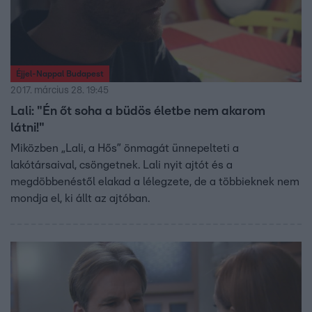
Éjjel-Nappal Budapest
2017. március 28. 19:45
Lali: "Én őt soha a büdös életbe nem akarom
látni!"
Miközben „Lali, a Hős” önmagát ünnepelteti a
lakótársaival, csöngetnek. Lali nyit ajtót és a
megdöbbenéstől elakad a lélegzete, de a többieknek nem
mondja el, ki állt az ajtóban.