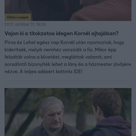
Oltári csajok
2017. október 31. 19:30
Vajon ki a titokzatos idegen Kornél ajtajában?
Piros és Lehel egész nap Kornél után nyomoztak, hogy
kiderítsék, melyik nemhez vonzódik a fiú. Mikor épp
feladták volna a követést, megláttak valamit, ami
sorsdöntő bizonyíték lehet a lány és a házmester jövőjére
nézve. A teljes adásért kattints IDE!