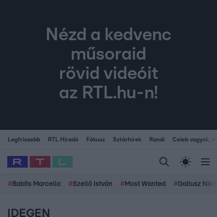
Nézd a kedvenc
műsoraid
rövid videóit
az RTL.hu-n!
Legfrissebb
RTL Híradó
Fókusz
Sztárhírek
Randi
Celeb vagyok, me
#
Babits Marcella
#
Szellő István
#
Most Wanted
#
Gallusz Niko
IDEGEN