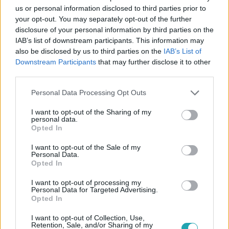
us or personal information disclosed to third parties prior to
your opt-out. You may separately opt-out of the further
disclosure of your personal information by third parties on the
IAB’s list of downstream participants. This information may
Külföld
also be disclosed by us to third parties on the
IAB’s List of
2023. március 30. 13:21
Downstream Participants
that may further disclose it to other
A kanálhajlító Uri Geller ufókról posztolt videót,
third parties.
szerinte figyelnek minket
Please note that this website/app uses one or more Google
Personal Data Processing Opt Outs
Az illuzionista feltette a nagy kérdést, hogy mit
services and may gather and store information including but
taníthatnak nekünk az űrlények.
not limited to your visit or usage behaviour. You may click to
I want to opt-out of the Sharing of my
personal data.
grant or deny consent to Google and its third-party tags to
Opted In
use your data for below specified purposes in below Google
consent section.
I want to opt-out of the Sale of my
Personal Data.
Opted In
I want to opt-out of processing my
Personal Data for Targeted Advertising.
Opted In
I want to opt-out of Collection, Use,
Retention, Sale, and/or Sharing of my