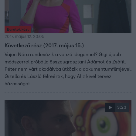
Barátok közt
2017. május 12. 20:05
Következő rész (2017. május 15.)
Vajon Nóra randevúzik a vonzó idegennel? Gigi újabb
módszerrel próbálja összeugrasztani Ádámot és Zsófit.
Péter nem várt akadályba ütközik a dokumentumfilmjével.
Gizella és László félreértik, hogy Aliz kivel tervez
házasságot.
3:23