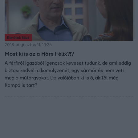
Barátok közt
2016. augusztus 11. 19:25
Most ki is az a Hárs Félix?!?
A férfiról igazából igencsak keveset tudunk, de ami eddig
biztos: kedveli a komolyzenét, egy sármőr és nem veti
meg a műtárgyakat. De valójában ki is ő, akitől még
Kampó is tart?