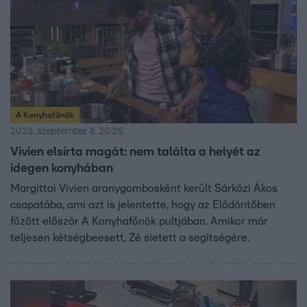
A Konyhafőnök
2023. szeptember 4. 20:25
Vivien elsírta magát: nem találta a helyét az
idegen konyhában
Margittai Vivien aranygombosként került Sárközi Ákos
csapatába, ami azt is jelentette, hogy az Elődöntőben
főzött először A Konyhafőnök pultjában. Amikor már
teljesen kétségbeesett, Zé sietett a segítségére.