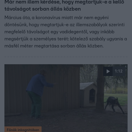
Már nem illem kérdése, hogy megtartjuk-e a kellő
távolságot sorban állás közben
Március óta, a koronavírus miatt már nem egyéni
döntésünk, hogy megtartjuk-e az illemszabályok szerinti
megfelelő távolságot egy vadidegentől, vagy inkább
megsértjük a személyes terét: kötelező szabály ugyanis a
másfél méter megtartása sorban állás közben.
1:12
Főnök inkognitóban