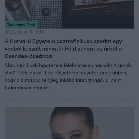
Tudomány-Tech
2023. július 15. 12:40
A Harvard Egyetem asztrofizikusa szerint egy
vasból készült miniatűr Föld zuhant az űrből a
Csendes-óceánba
Abraham Loeb hipotézise félelmetesen hasonlít A gömb
című 1998-as sci-fire. Pályatársai egyetértenek abban,
hogy a kutatása tényleg inkább fantazmagória, mint
tudományos munka.