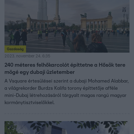
Gazdaság
2023. november 24. 6:35
240 méteres felhőkarcolót építtetne a Hősök tere
mögé egy dubaji üzletember
A Vsquare értesülései szerint a dubaji Mohamed Alabbar,
a világrekorder Burdzs Kalifa torony építtetője afféle
mini-Dubaj létrehozásáról tárgyalt magas rangú magyar
kormánytisztviselőkkel.