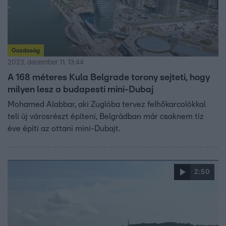
Gazdaság
2023. december 11. 13:44
A 168 méteres Kula Belgrade torony sejteti, hogy
milyen lesz a budapesti mini-Dubaj
Mohamed Alabbar, aki Zuglóba tervez felhőkarcolókkal
teli új városrészt építeni, Belgrádban már csaknem tíz
éve építi az ottani mini-Dubajt.
2:50