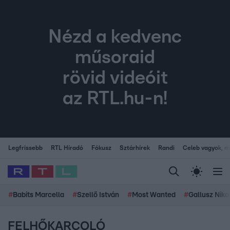
Nézd a kedvenc
műsoraid
rövid videóit
az RTL.hu-n!
Legfrissebb
RTL Híradó
Fókusz
Sztárhírek
Randi
Celeb vagyok, me
#
Babits Marcella
#
Szellő István
#
Most Wanted
#
Gallusz Niko
FELHŐKARCOLÓ