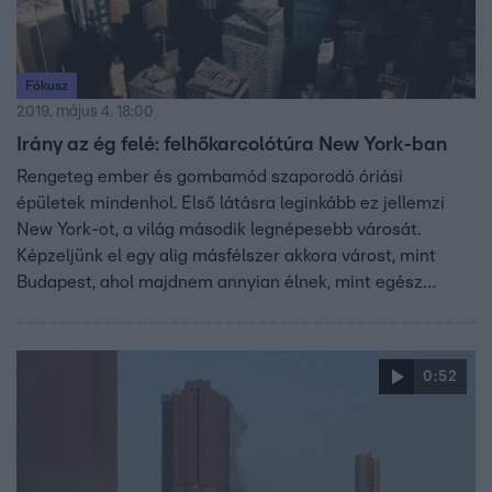
Fókusz
2019. május 4. 18:00
Irány az ég felé: felhőkarcolótúra New York-ban
Rengeteg ember és gombamód szaporodó óriási
épületek mindenhol. Első látásra leginkább ez jellemzi
New York-ot, a világ második legnépesebb városát.
Képzeljünk el egy alig másfélszer akkora várost, mint
Budapest, ahol majdnem annyian élnek, mint egész
Magyarországon. Amikor viszont már nincs elég hely a
Nagy Almában és nem tudnak hová építkezni, akkor
felfelé terjeszkednek, vagyis irány az ég felé a
0:52
felhőkarcolókkal és ezek csillagászati áraival.