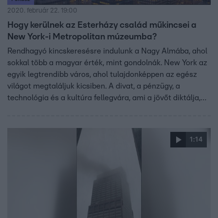
2020. február 22. 19:00
Hogy kerülnek az Esterházy család műkincsei a
New York-i Metropolitan múzeumba?
Rendhagyó kincskeresésre indulunk a Nagy Almába, ahol
sokkal több a magyar érték, mint gondolnák. New York az
egyik legtrendibb város, ahol tulajdonképpen az egész
világot megtaláljuk kicsiben. A divat, a pénzügy, a
technológia és a kultúra fellegvára, ami a jövőt diktálja,
mégis tökéletesen illeszkednek bele több száz éves
magyar kincsek is. Olyan magyarokkal találkozhatnak,
akik itt építik karrierjüket és keresik a világhírt. Itt lesz az,
1:14
aki Julia Roberts-szel is szerepelt már együtt. És egy
nagy bejelentés is várható, ami itt a Fókusz Pluszban
hangzik el először!