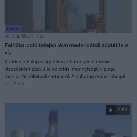
Fókusz
2019. április 24. 17:26
Felhőkarcoló tetején lévő medencéből zúdult le a
víz
Kedden a Fülöp-szigeteken, földrengés hatására
vízesésként zúdult le az óriási mennyiségű víz egy
manilai felhőkarcoló tetejéről. A zuhatag óriási robajjal
ért földet.
2:53