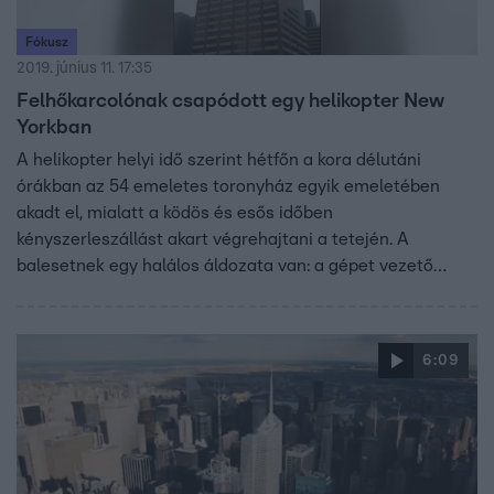
Fókusz
2019. június 11. 17:35
Felhőkarcolónak csapódott egy helikopter New
Yorkban
A helikopter helyi idő szerint hétfőn a kora délutáni
órákban az 54 emeletes toronyház egyik emeletében
akadt el, mialatt a ködös és esős időben
kényszerleszállást akart végrehajtani a tetején. A
balesetnek egy halálos áldozata van: a gépet vezető
pilóta, aki egyedül tartózkodott a járműben.
6:09