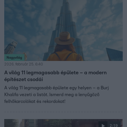
Nagyvilág
2026. február 25. 6:40
A világ 11 legmagasabb épülete – a modern
építészet csodái
A világ 11 legmagasabb épülete egy helyen – a Burj
Khalifa vezeti a listát. Ismerd meg a lenyűgöző
felhőkarcolókat és rekordokat!
2:19