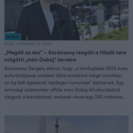
Belföld
2023. november 24. 17:09
„Megáll az ész” – Karácsony reagált a Hősök tere
mögötti „mini-Dubaj” terveire
Karácsony Gergely ellenzi, hogy „a honfoglalás 1000 éves
évfordulójának emléket állító emlékmű mögé ormótlan,
az ég felé ágaskodó tájidegen tornyokat” építsenek. Egy
emírségi üzletember afféle mini-Dubaj létrehozásáról
tárgyalt a kormánnyal, melynek része egy 240 méteres
felhőkarcoló felhúzása a Hősök tere mögé
Rákosrendezőn.