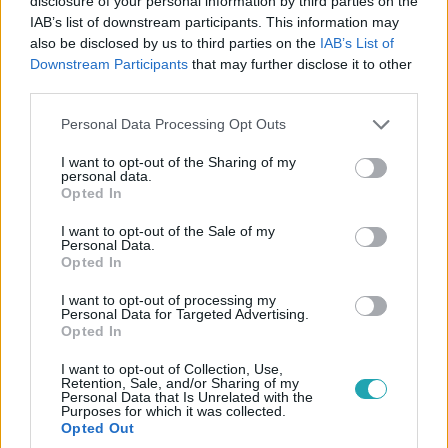
disclosure of your personal information by third parties on the
IAB’s list of downstream participants. This information may
also be disclosed by us to third parties on the
IAB’s List of
Downstream Participants
that may further disclose it to other
third parties.
Please note that this website/app uses one or more Google
Personal Data Processing Opt Outs
services and may gather and store information including but
not limited to your visit or usage behaviour. You may click to
I want to opt-out of the Sharing of my
Gazdaság
personal data.
grant or deny consent to Google and its third-party tags to
Opted In
2023. február 20. 20:35
use your data for below specified purposes in below Google
consent section.
Egy hihetetlen szép 400 méteres kockát építenek a
I want to opt-out of the Sale of my
Personal Data.
szaúdi fővárosba
Opted In
A kocka belsejében lesz egy nagy meglepetés.
I want to opt-out of processing my
Personal Data for Targeted Advertising.
Opted In
I want to opt-out of Collection, Use,
Retention, Sale, and/or Sharing of my
Personal Data that Is Unrelated with the
Purposes for which it was collected.
Opted Out