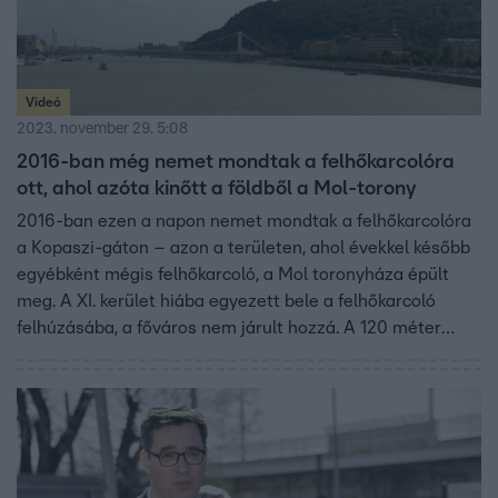
Videó
2023. november 29. 5:08
2016-ban még nemet mondtak a felhőkarcolóra
ott, ahol azóta kinőtt a földből a Mol-torony
2016-ban ezen a napon nemet mondtak a felhőkarcolóra
a Kopaszi-gáton – azon a területen, ahol évekkel később
egyébként mégis felhőkarcoló, a Mol toronyháza épült
meg. A XI. kerület hiába egyezett bele a felhőkarcoló
felhúzásába, a főváros nem járult hozzá. A 120 méter
magas épület annak a beruházásnak a része lett volna,
amelyet Garancsi István cége épít – a milliárdos
vállalkozó érdekeltségébe tartozó vállalkozás az állami
Eximbanktól kapott 16,5 milliárdos hitelt az építkezéshez.