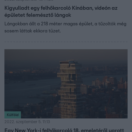
Kigyulladt egy felhőkarcoló Kínában, videón az
épületet felemésztő lángok
Lángokban állt a 218 méter magas épület, a tűzoltók még
sosem láttak ekkora tüzet.
Külföld
2022. szeptember 5. 11:13
Egy New York-i felhőkarcoló 18. emeletéről ugrott