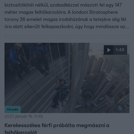
biztosítókötél nélkül, szabadkézzel mászott fel egy 147
méter magas felhőkarcolóra. A londoni Stratosphere
torony 36 emelet magas irodaházának a tetejére alig fél
óra alatt sikerült felkapaszkodni, úgy hogy mindössze az
ablakpárkányokba és néhány tartóoszlopba tudott csak
kapaszkodni.
1:49
Híradó
2021. január 19. 17:45
Kerekesszékes férfi próbálta megmászni a
felhőkarcolót