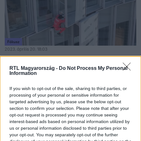
Fókusz
2023. április 20. 18:03
A lassan nyugdíjaskorú francia Pókember újra
megmászott egy felhőkarcolót, az akciót tüntető
RTL Magyarország -
Do Not Process My Personal
Information
honfitársainak ajánlotta
Alain Robert egy közel 160 méter magas felhőkarcolóra
If you wish to opt-out of the sale, sharing to third parties, or
mászott fel a párizsi La Defense üzleti negyedben,
processing of your personal or sensitive information for
biztosítás és felszerelés nélkül. Az akciót a nyugdíjreform
targeted advertising by us, please use the below opt-out
ellen tiltakozó honfitársainak ajánlotta.
section to confirm your selection. Please note that after your
opt-out request is processed you may continue seeing
interest-based ads based on personal information utilized by
us or personal information disclosed to third parties prior to
your opt-out. You may separately opt-out of the further