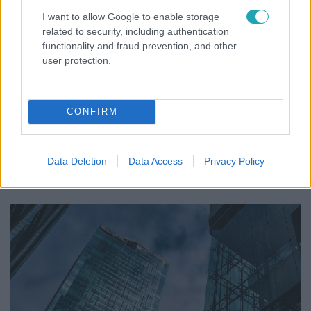
I want to allow Google to enable storage
related to security, including authentication
functionality and fraud prevention, and other
Gazdaság
user protection.
2022. december 9. 12:46
A Mol 28 emeletes irodaházat építettet, miközben
a vezérigazgató tériszonyos
CONFIRM
Hernádi Zsolt a tetőteraszon már óvatosan lépked, de
szerinte nem a tériszonya miatt van csak a hatodikon az
Data Deletion
Data Access
Privacy Policy
irodája.