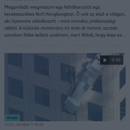
Megpróbált megmászni egy felhőkarcolót egy
kerekesszékes férfi Hongkongban. Ő volt az első a világon,
aki ilyesmire vállalkozott - mint mondta, jótékonysági
célból. A különös mutatvány tíz órán át tartott, azután
azonban félbe kellett szakítani, mert féltek, hogy baja esik
a szélben, miközben az épület falán lóg. A 37 éves férfi
korábban hegymászó volt, egy autóbaleset után
kényszerült kerekesszékbe, szenvedélyét azonban
0:32
képtelen feladni.
Híradó
2020. október 7. 16:36