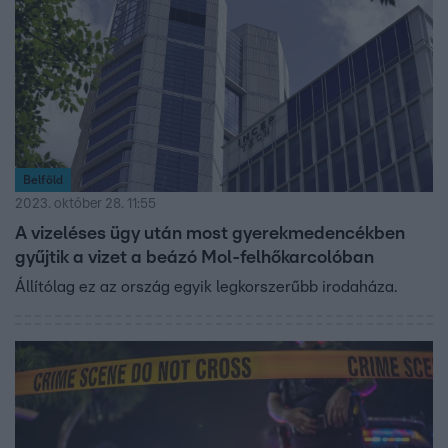
Belföld
2023. október 28. 11:55
A vizeléses ügy után most gyerekmedencékben
gyűjtik a vizet a beázó Mol-felhőkarcolóban
Állítólag ez az ország egyik legkorszerűbb irodaháza.