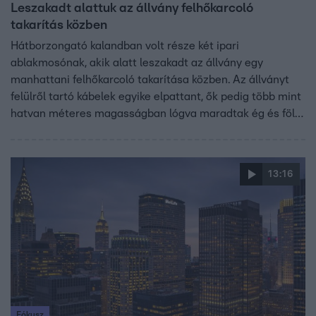
Leszakadt alattuk az állvány felhőkarcoló
takarítás közben
Hátborzongató kalandban volt része két ipari
ablakmosónak, akik alatt leszakadt az állvány egy
manhattani felhőkarcoló takarítása közben. Az állványt
felülről tartó kábelek egyike elpattant, ők pedig több mint
hatvan méteres magasságban lógva maradtak ég és föld
között. Szerencséjükre az épen maradt másik tartókábel
kitartott addig, amíg a tűzoltók ki tudták őket menteni.
Végül a 26. emelet egyik ablakán keresztül rántották be
13:16
őket az épületbe.
Fókusz