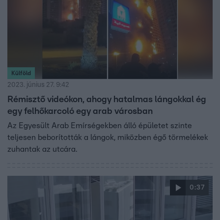
Külföld
2023. június 27. 9:42
Rémisztő videókon, ahogy hatalmas lángokkal ég
egy felhőkarcoló egy arab városban
Az Egyesült Arab Emírségekben álló épületet szinte
teljesen beborították a lángok, miközben égő törmelékek
zuhantak az utcára.
0:37