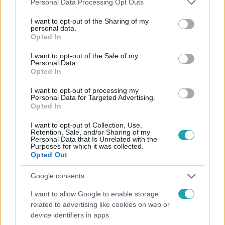
Personal Data Processing Opt Outs
Kövess minket, és értesülj a friss hírekről a
services and may gather and store information including but
Facebookon is!
not limited to your visit or usage behaviour. You may click to
I want to opt-out of the Sharing of my
personal data.
grant or deny consent to Google and its third-party tags to
Opted In
use your data for below specified purposes in below Google
Követem
consent section.
I want to opt-out of the Sale of my
Personal Data.
Opted In
I want to opt-out of processing my
Personal Data for Targeted Advertising.
Opted In
#
FÓKUSZ
#
VIDEÓ
#
ADÁSRÉSZLETEK
#
BELFÖLD
I want to opt-out of Collection, Use,
#
MINI DUBAJ
#
MAXI DUBAJ
#
RÁKOSRENDEZŐ
Retention, Sale, and/or Sharing of my
Personal Data that Is Unrelated with the
Purposes for which it was collected.
#
MINI-DUBAJ
#
FELHŐKARCOLÓ
#
LAKHATÁS
Opted Out
#
VÁROSI LÁTKÉP
#
MA
Google consents
I want to allow Google to enable storage
related to advertising like cookies on web or
device identifiers in apps.