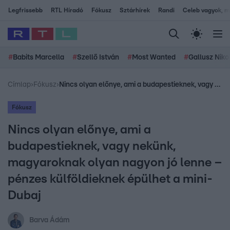
Legfrissebb
RTL Híradó
Fókusz
Sztárhírek
Randi
Celeb vagyok, me
#
Babits Marcella
#
Szellő István
#
Most Wanted
#
Gallusz Niko
Címlap
›
Fókusz
›
Nincs olyan előnye, ami a budapestieknek, vagy nekünk, magyaroknak olyan nagyon jó lenne – pénzes külföldieknek épülhet a mini-Dubaj
Fókusz
Nincs olyan előnye, ami a
budapestieknek, vagy nekünk,
magyaroknak olyan nagyon jó lenne –
pénzes külföldieknek épülhet a mini-
Dubaj
Barva Ádám