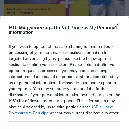
Nézd vissza a Fókusz adásait az RTL+-on!
RTL Magyarország -
Do Not Process My Personal
Information
If you wish to opt-out of the sale, sharing to third parties, or
Itt állítsd be, hogy az RTL.hu az elsők között
processing of your personal or sensitive information for
legyen a Google-találatokban!
targeted advertising by us, please use the below opt-out
section to confirm your selection. Please note that after your
opt-out request is processed you may continue seeing
interest-based ads based on personal information utilized by
us or personal information disclosed to third parties prior to
your opt-out. You may separately opt-out of the further
disclosure of your personal information by third parties on the
IAB’s list of downstream participants. This information may
also be disclosed by us to third parties on the
IAB’s List of
Downstream Participants
that may further disclose it to other
third parties.
Please note that this website/app uses one or more Google