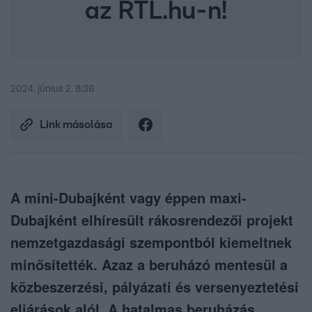
az RTL.hu-n!
2024. június 2. 8:36
Link másolása
A mini-Dubajként vagy éppen maxi-
Dubajként elhíresült rákosrendezői projekt
nemzetgazdasági szempontból kiemeltnek
minősítették. Azaz a beruházó mentesül a
közbeszerzési, pályázati és versenyeztetési
eljárások alól. A hatalmas beruházás