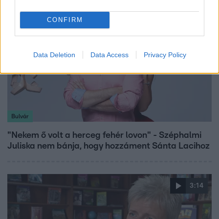
CONFIRM
Data Deletion
Data Access
Privacy Policy
Bulvár
"Nekem ő volt a herceg fehér lovon" - Széphalmi
Juliska nem bánja, hogy hozzáment Sánta Lacihoz
3:14