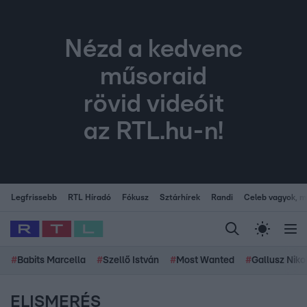
Nézd a kedvenc
műsoraid
rövid videóit
az RTL.hu-n!
Legfrissebb
RTL Híradó
Fókusz
Sztárhírek
Randi
Celeb vagyok, me
#
Babits Marcella
#
Szellő István
#
Most Wanted
#
Gallusz Niko
ELISMERÉS