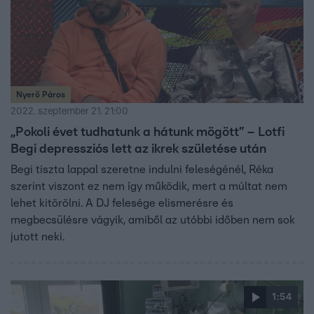
Nyerő Páros
2022. szeptember 21. 21:00
„Pokoli évet tudhatunk a hátunk mögött” – Lotfi
Begi depressziós lett az ikrek születése után
Begi tiszta lappal szeretne indulni feleségénél, Réka
szerint viszont ez nem így működik, mert a múltat nem
lehet kitörölni. A DJ felesége elismerésre és
megbecsülésre vágyik, amiből az utóbbi időben nem sok
jutott neki.
1:54