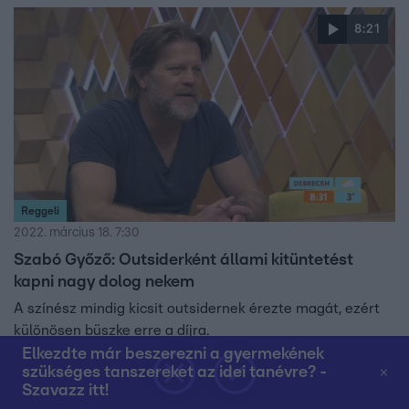
8:21
Reggeli
2022. március 18. 7:30
Szabó Győző: Outsiderként állami kitüntetést
kapni nagy dolog nekem
A színész mindig kicsit outsidernek érezte magát, ezért
különösen büszke erre a díjra.
Elkezdte már beszerezni a gyermekének
szükséges tanszereket az idei tanévre? -
Szavazz itt!