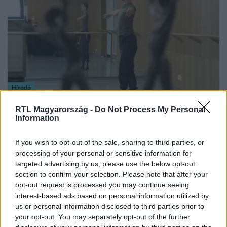
Híradó
2024. június 28. 17:05
RTL Magyarország -
Do Not Process My Personal
Balázsi Gergő Ármin olyan díjat kapott, amit
Information
magyar táncos még soha
Először kapta meg magyar művész a balettvilág Oscar-
If you wish to opt-out of the sale, sharing to third parties, or
processing of your personal or sensitive information for
díjaként számontartott elismerést. Balázsi Gergő Ármin
targeted advertising by us, please use the below opt-out
azt mondta, hogy gyerekkora óta erre a pályára készült,
section to confirm your selection. Please note that after your
és nagy álma vált valóra azzal, hogy díjátadón a világ
opt-out request is processed you may continue seeing
elsőszámú balettszínpadán táncolhatott.
interest-based ads based on personal information utilized by
us or personal information disclosed to third parties prior to
your opt-out. You may separately opt-out of the further