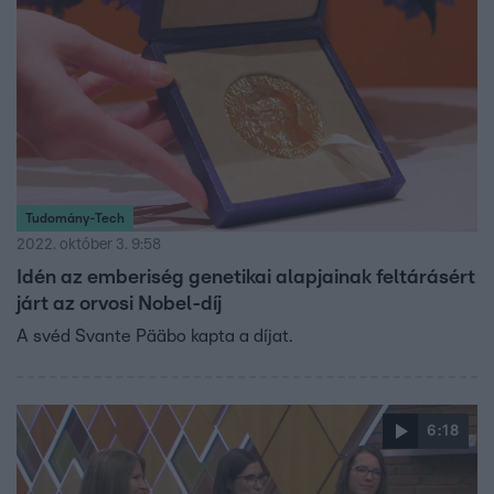
Tudomány-Tech
2022. október 3. 9:58
Idén az emberiség genetikai alapjainak feltárásért
járt az orvosi Nobel-díj
A svéd Svante Pääbo kapta a díjat.
6:18