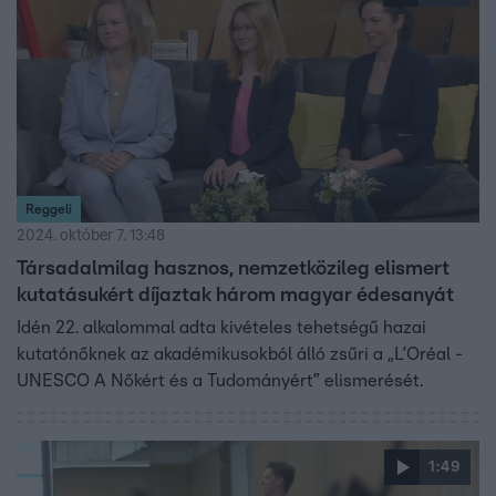
Reggeli
2024. október 7. 13:48
Társadalmilag hasznos, nemzetközileg elismert
kutatásukért díjaztak három magyar édesanyát
Idén 22. alkalommal adta kivételes tehetségű hazai
kutatónőknek az akadémikusokból álló zsűri a „L’Oréal -
UNESCO A Nőkért és a Tudományért” elismerését.
1:49