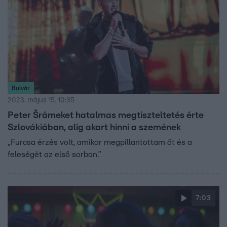
Bulvár
2023. május 15. 10:35
Peter Šrámeket hatalmas megtiszteltetés érte
Szlovákiában, alig akart hinni a szemének
„Furcsa érzés volt, amikor megpillantottam őt és a
feleségét az első sorban.”
7:03