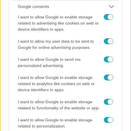
Google consents
I want to allow Google to enable storage
related to advertising like cookies on web or
device identifiers in apps.
I want to allow my user data to be sent to
Google for online advertising purposes.
I want to allow Google to send me
personalized advertising.
Belföld
2023. november 17. 12:46
I want to allow Google to enable storage
Gálvölgyi János, Keleti Éva, Presser Gábor és
related to analytics like cookies on web or
Csányi Vilmos is Budapest díszpolgára lett
device identifiers in apps.
A kitüntetést Csányi Vilmos, Keleti Éva, Kovács Katalin és
I want to allow Google to enable storage
Presser Gábor is megkapta, Mécs Imre és Vágó István
related to functionality of the website or app.
posztumusz részesült az elismerésben.
I want to allow Google to enable storage
related to personalization.