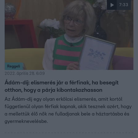
megegyezni az unióval, jelentős plusz pénz lesz az
7:33
egészségügyben.
Reggeli
2022. április 28. 6:09
Ádám-díj: elismerés jár a férfinak, ha besegít
otthon, hogy a párja kibontakozhasson
Az Ádám-díj egy olyan erkölcsi elismerés, amit kortól
függetlenül olyan férfiak kapnak, akik tesznek azért, hogy
a mellettük élő nők ne fulladjanak bele a háztartásba és
gyermeknevelésbe.