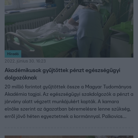
Híradó
2022. június 30. 16:23
Akadémikusok gyűjtöttek pénzt egészségügyi
dolgozóknak
20 millió forintot gyűjtöttek össze a Magyar Tudományos
Akadémia tagjai. Az egészségügyi szakdolgozók a pénzt a
járvány alatt végzett munkájukért kapták. A kamara
elnöke szerint az ágazatban béremelésre lenne szükség,
erről jövő héten egyeztetnek a kormánnyal. Palkovics
László miniszter Zalaegerszegen adott át elismeréseket
kórházi dolgozóknak. Kérdésükre azt mondta, ha sikerül