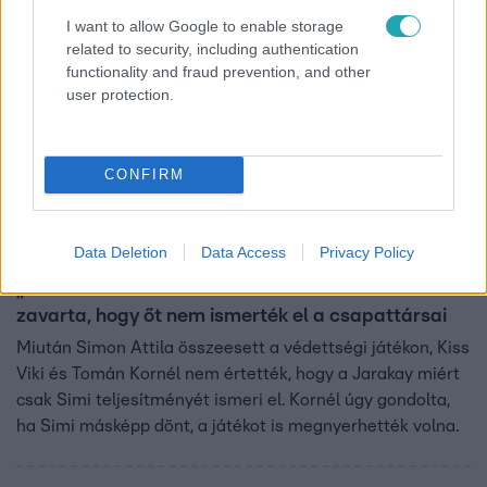
2:41
I want to allow Google to enable storage
related to security, including authentication
functionality and fraud prevention, and other
user protection.
CONFIRM
Survivor
Data Deletion
Data Access
Privacy Policy
2023. október 26. 21:00
„Simi sztárolása kicsit túl lett tolva” – Kornélt
zavarta, hogy őt nem ismerték el a csapattársai
Miután Simon Attila összeesett a védettségi játékon, Kiss
Viki és Tomán Kornél nem értették, hogy a Jarakay miért
csak Simi teljesítményét ismeri el. Kornél úgy gondolta,
ha Simi másképp dönt, a játékot is megnyerhették volna.