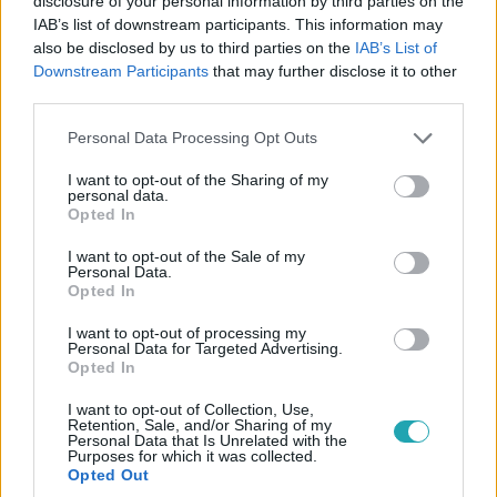
disclosure of your personal information by third parties on the
5:40
IAB’s list of downstream participants. This information may
also be disclosed by us to third parties on the
IAB’s List of
Downstream Participants
that may further disclose it to other
third parties.
Please note that this website/app uses one or more Google
Personal Data Processing Opt Outs
services and may gather and store information including but
not limited to your visit or usage behaviour. You may click to
I want to opt-out of the Sharing of my
personal data.
grant or deny consent to Google and its third-party tags to
Opted In
use your data for below specified purposes in below Google
Reggeli
consent section.
I want to opt-out of the Sale of my
2024. június 27. 11:07
Personal Data.
Opted In
Vándor Éva a József Attila Színház örökös tagja
lett, unokáival tölti a nyarat a színművész
I want to opt-out of processing my
Personal Data for Targeted Advertising.
Vándor Éva a József Attila Színház örökös tagja lett. A
Opted In
színművésznő azért is érzi megtisztelőnek az elismerést,
mert akkor kapta meg ezt a díjat, miután elment a
I want to opt-out of Collection, Use,
Retention, Sale, and/or Sharing of my
színháztól.
Personal Data that Is Unrelated with the
Purposes for which it was collected.
Opted Out