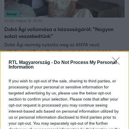
Bulvár
2026. május 16. 15:00
Dobó Ági vallomása a házasságáról: "Nagyon
sokat veszekedtünk"
Dobó Ági nemrég nyitotta meg az ANYA nevű
vállalkozását Costa Ricán férjével, akivel mindeközben új
szintre emelték a kapcsolatukat.
RTL Magyarország -
Do Not Process My Personal
Information
If you wish to opt-out of the sale, sharing to third parties, or
processing of your personal or sensitive information for
targeted advertising by us, please use the below opt-out
section to confirm your selection. Please note that after your
opt-out request is processed you may continue seeing
interest-based ads based on personal information utilized by
us or personal information disclosed to third parties prior to
your opt-out. You may separately opt-out of the further