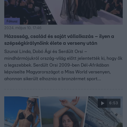
Fókusz
2024. május 10. 17:46
Házasság, család és saját vállalkozás – ilyen a
szépségkirálynőink élete a verseny után
Szunai Linda, Dobó Ági és Serdült Orsi –
mindhármójukról ország-világ előtt jelentették ki, hogy ők
a legszebbek. Serdült Orsi 2009-ben Dél-Afrikában
képviselte Magyarországot a Miss World versenyen,
ahonnan sikerült elhoznia a bronzérmet sport
kategóriában. Dobó Ági 2010-ben lett a magyarországi
szépségverseny győztese, ám egy csuklótörés miatt a
nemzetközi versenyen nem tudott részt venni. Szunai
6:53
Linda pedig 2011-ben Londonban hengerelte le teljesen a
közönséget a szépségével. Most eláruljuk, mi történt
velük a nagy versenyek után.