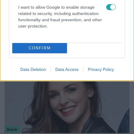
Életmód
I want to allow Google to enable storage
2026. március 2. 8:40
related to security, including authentication
functionality and fraud prevention, and other
Dobó Ági gyors és egészséges reggeli receptje
user protection.
Próbáld ki Dobó Ági kedvenc, főzés nélküli pisztáciás
zabkásáját, melyet 5 perc alatt elkészíthetsz és reggel
már fogyaszthatod is.
CONFIRM
Data Deletion
Data Access
Privacy Policy
Bulvár