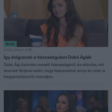
Bulvár
2026. július 1. 4:45
Így dolgoznak a házasságukon Dobó Ágiék
Dobó Ági őszintén mesélt házasságáról, és elárulta, mit
tesznek férjével azért, hogy kapcsolatuk ennyi év után is
kiegyensúlyozott maradjon.