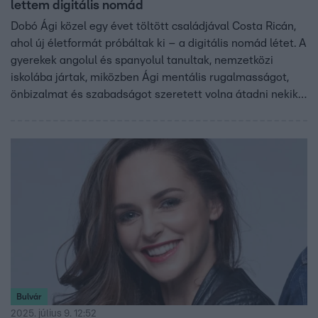
lettem digitális nomád
Dobó Ági közel egy évet töltött családjával Costa Ricán,
ahol új életformát próbáltak ki – a digitális nomád létet. A
gyerekek angolul és spanyolul tanultak, nemzetközi
iskolába jártak, miközben Ági mentális rugalmasságot,
önbizalmat és szabadságot szeretett volna átadni nekik.
Az utazás nemcsak bakancslistás álom volt, hanem
tudatos döntés is: kipróbálni, milyen bárhol élni a
világban. Hogy visszatérnének-e, és mivel számoljon, aki
hasonlón gondolkozik – erről mesélt a Reggeliben.
Bulvár
2025. július 9. 12:52