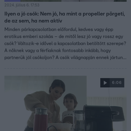
2024. július 6. 17:53
Ilyen a jó csók: Nem jó, ha mint a propeller pörgeti,
de az sem, ha nem aktív
Minden párkapcsolatban előfordul, kedves vagy épp
erotikus emberi szokás – de mitől lesz jó vagy rossz egy
csók? Változik-e idővel a kapcsolatban betöltött szerepe?
A nőknek vagy a férfiaknak fontosabb inkább, hogy
partnerük jól csókoljon? A csók világnapján ennek jártunk
utána: Hevesi Kriszta szexuálpszichológus szakmai
oldalról közelítette meg a kérdést, és megosztották a
Fókusszal tapasztalataikat Dobó Ágiék és Zdroba
6:06
Patrikék is.