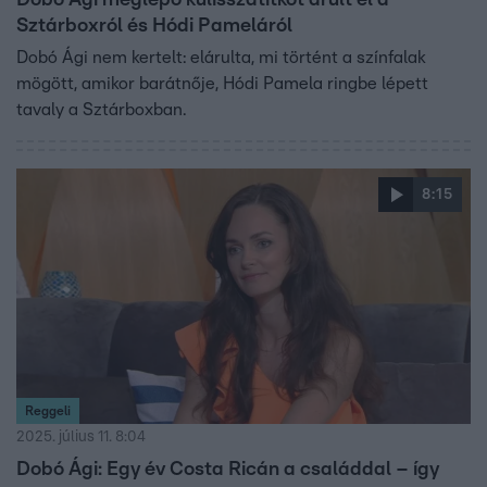
Sztárboxról és Hódi Pameláról
Dobó Ági nem kertelt: elárulta, mi történt a színfalak
mögött, amikor barátnője, Hódi Pamela ringbe lépett
tavaly a Sztárboxban.
8:15
Reggeli
2025. július 11. 8:04
Dobó Ági: Egy év Costa Ricán a családdal – így