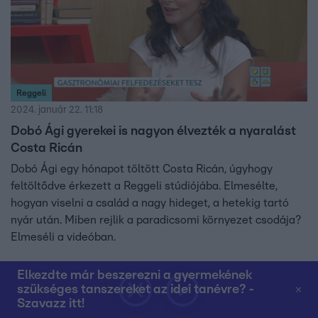
Reggeli
2024. január 22. 11:18
Dobó Ági gyerekei is nagyon élvezték a nyaralást
Costa Ricán
Dobó Ági egy hónapot töltött Costa Ricán, úgyhogy
feltöltődve érkezett a Reggeli stúdiójába. Elmesélte,
hogyan viselni a család a nagy hideget, a hetekig tartó
nyár után. Miben rejlik a paradicsomi környezet csodája?
Elmeséli a videóban.
Elkezdte már beszerezni a gyermekének
szükséges tanszereket az idei tanévre? -
6:57
Szavazz itt!