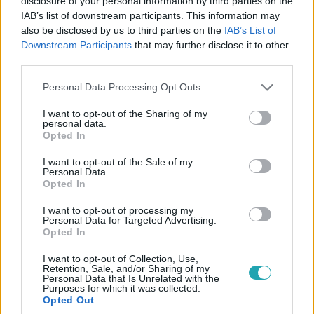
disclosure of your personal information by third parties on the
IAB’s list of downstream participants. This information may
also be disclosed by us to third parties on the
IAB’s List of
Bulvár
Downstream Participants
that may further disclose it to other
2026. április 29. 16:30
third parties.
Dobó Ági a gyereknevelés nehézségeiről:
„Magamon kívül ordítottam”
Please note that this website/app uses one or more Google
Personal Data Processing Opt Outs
services and may gather and store information including but
Dobó Ági egy olyan hétvégéről mesélt, ami érzelmileg és
not limited to your visit or usage behaviour. You may click to
I want to opt-out of the Sharing of my
lelkileg is az egyik legmegterhelőbb volt számára, amióta
personal data.
grant or deny consent to Google and its third-party tags to
Opted In
anya lett.
use your data for below specified purposes in below Google
consent section.
I want to opt-out of the Sale of my
Personal Data.
Opted In
I want to opt-out of processing my
Personal Data for Targeted Advertising.
Opted In
I want to opt-out of Collection, Use,
Retention, Sale, and/or Sharing of my
Personal Data that Is Unrelated with the
Purposes for which it was collected.
Opted Out