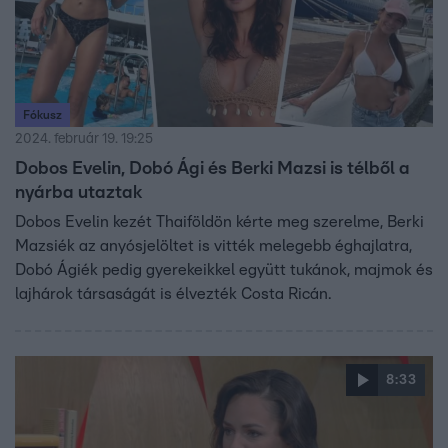
Fókusz
2024. február 19. 19:25
Dobos Evelin, Dobó Ági és Berki Mazsi is télből a
nyárba utaztak
Dobos Evelin kezét Thaiföldön kérte meg szerelme, Berki
Mazsiék az anyósjelöltet is vitték melegebb éghajlatra,
Dobó Ágiék pedig gyerekeikkel együtt tukánok, majmok és
lajhárok társaságát is élvezték Costa Ricán.
8:33