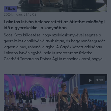
Fókusz
2024. május 31. 18:02
Lakatos István beleszeretett az ötletbe: minőségi
idő a gyerekekkel, a konyhában
Soós Kata küldetése, hogy szakácskönyvével segítse a
gyerekeket önállóvá válásuk útján, és hogy minőségi időt
vigyen a mai, rohanó világba. A Cápák között adásában
Lakatos István egyből bele is szeretett az üzletbe.
Cserháti Tamara és Dobos Ági is mesélnek arról, hogyan
segítenek gyerekeik a konyhában, és mibe ütik bele
szívesen fakanalukat.
9:13