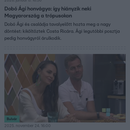
2026. január 8. 16:50
Dobó Ági honvágya: így hiányzik neki
Magyarország a trópusokon
Dobó Ági és családja tavalyelőtt hozta meg a nagy
döntést: kiköltöztek Costa Ricára. Ági legutóbbi posztja
pedig honvágyról árulkodik.
Bulvár
2025. november 24. 16:00