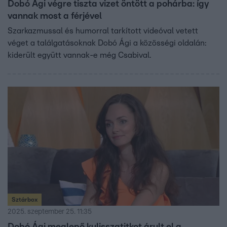
Dobó Ági végre tiszta vizet öntött a pohárba: így
vannak most a férjével
Szarkazmussal és humorral tarkított videóval vetett
véget a találgatásoknak Dobó Ági a közösségi oldalán:
kiderült együtt vannak-e még Csabival.
Sztárbox
2025. szeptember 25. 11:35
Dobó Ági meglepő kulisszatitkot árult el a