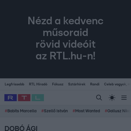
Nézd a kedvenc
műsoraid
rövid videóit
az RTL.hu-n!
Legfrissebb
RTL Híradó
Fókusz
Sztárhírek
Randi
Celeb vagyok, me
#
Babits Marcella
#
Szellő István
#
Most Wanted
#
Gallusz Niko
DOBÓ ÁGI