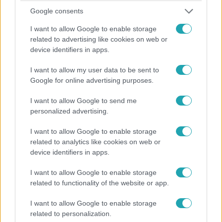
Google consents
Bulvár
I want to allow Google to enable storage
2026. március 28. 7:00
related to advertising like cookies on web or
Dobó Ági új vállalkozásba fogott Costa Ricán – Mi
device identifiers in apps.
köze ehhez a férjének?
Dobó Ági 2 éve költözött Costa Ricára a családjával, msot
I want to allow my user data to be sent to
Google for online advertising purposes.
pedig megnyitotta az ANYA nevű helyet, ami igazi családi
vállalkozás lett.
I want to allow Google to send me
personalized advertising.
I want to allow Google to enable storage
related to analytics like cookies on web or
device identifiers in apps.
I want to allow Google to enable storage
related to functionality of the website or app.
I want to allow Google to enable storage
related to personalization.