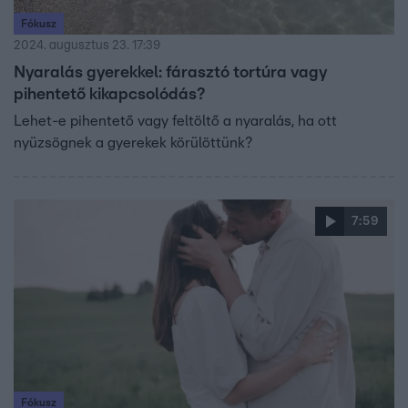
Fókusz
2024. augusztus 23. 17:39
Nyaralás gyerekkel: fárasztó tortúra vagy
pihentető kikapcsolódás?
Lehet-e pihentető vagy feltöltő a nyaralás, ha ott
nyüzsögnek a gyerekek körülöttünk?
7:59
Fókusz