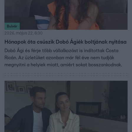
Bulvár
2026. május 22. 6:30
Hónapok óta csúszik Dobó Ágiék boltjának nyitása
Dobó Ági és férje több vállalkozást is indítottak Costa
Ricán. Az üzletüket azonban már fél éve nem tudják
megnyitni a helyiek miatt, amiért sokat bosszankodnak.